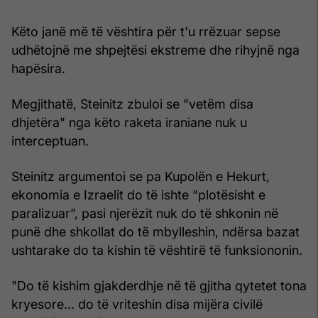
Këto janë më të vështira për t'u rrëzuar sepse
udhëtojnë me shpejtësi ekstreme dhe rihyjnë nga
hapësira.
Megjithatë, Steinitz zbuloi se "vetëm disa
dhjetëra" nga këto raketa iraniane nuk u
interceptuan.
Steinitz argumentoi se pa Kupolën e Hekurt,
ekonomia e Izraelit do të ishte “plotësisht e
paralizuar”, pasi njerëzit nuk do të shkonin në
punë dhe shkollat do të mbylleshin, ndërsa bazat
ushtarake do ta kishin të vështirë të funksiononin.
"Do të kishim gjakderdhje në të gjitha qytetet tona
kryesore... do të vriteshin disa mijëra civilë