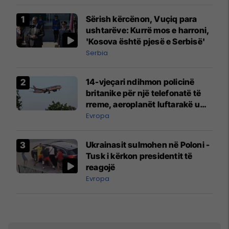
Sërish kërcënon, Vuçiq para
ushtarëve: Kurrë mos e harroni,
'Kosova është pjesë e Serbisë'
Serbia
14-vjeçari ndihmon policinë
britanike për një telefonatë të
rreme, aeroplanët luftarakë u
ngritën në ajër për të
Evropa
interceptuar fluturaken e Qatar
Airways që po shkonte drejt
Ukrainasit sulmohen në Poloni -
Mançesterit
Tusk i kërkon presidentit të
reagojë
Evropa