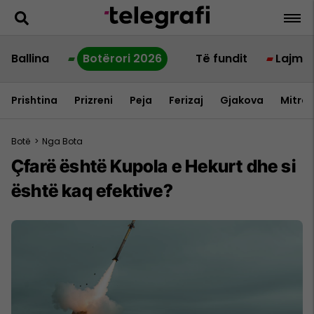
Ballina
Botërori 2026
Të fundit
Lajme
Prishtina
Prizreni
Peja
Ferizaj
Gjakova
Mitrov
Botë
>
Nga Bota
Çfarë është Kupola e Hekurt dhe si
është kaq efektive?