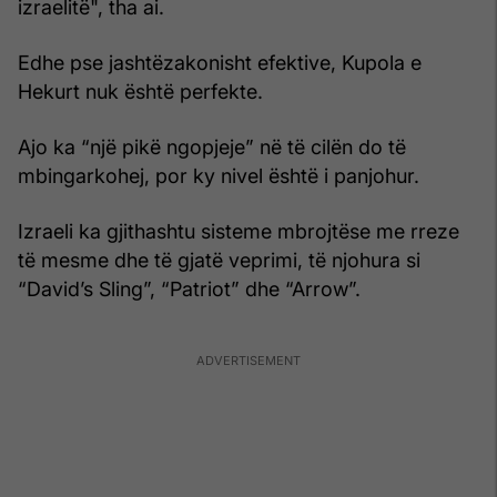
izraelitë", tha ai.
Edhe pse jashtëzakonisht efektive, Kupola e
Hekurt nuk është perfekte.
Ajo ka “një pikë ngopjeje” në të cilën do të
mbingarkohej, por ky nivel është i panjohur.
Izraeli ka gjithashtu sisteme mbrojtëse me rreze
të mesme dhe të gjatë veprimi, të njohura si
“David’s Sling”, “Patriot” dhe “Arrow”.