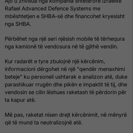
Ajo u zhvillua nga kompania shtetërore izraelite
Rafael Advanced Defence Systems me
mbështetjen e SHBA-së dhe financohet kryesisht
nga SHBA.
Përbëhet nga një seri njësish mobile të tërhequra
nga kamionë të vendosura në të gjithë vendin.
Kur radarët e tyre zbulojnë një kërcënim,
informacioni dërgohet në një "qendër menaxhimi
beteje" ku personeli ushtarak e analizon atë, duke
parashikuar rrugën dhe pikën e impaktit të tij, dhe
vendosin se cilin lëshues raketash të përdorin për
ta kapur atë.
Më pas, raketat nisen drejt kërcënimit, në mënyrë
që të mund ta neutralizojnë atë.