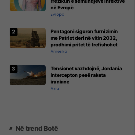
rrezikun e sëmundjeve infektive
në Evropë
Evropa
Pentagoni siguron furnizimin
me Patriot deri në vitin 2032,
prodhimi pritet të trefishohet
Amerika
Tensionet vazhdojnë, Jordania
intercepton pesë raketa
iraniane
Azia
Në trend Botë