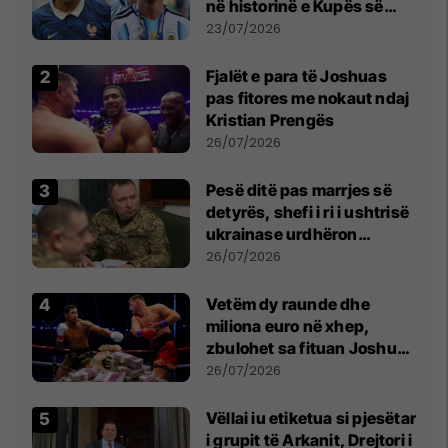
në historinë e Kupës së
Botës, Messi mbetet i dyti
23/07/2026
Fjalët e para të Joshuas
pas fitores me nokaut ndaj
Kristian Prengës
26/07/2026
Pesë ditë pas marrjes së
detyrës, shefi i ri i ushtrisë
ukrainase urdhëron
kontroll të madh
26/07/2026
Vetëm dy raunde dhe
miliona euro në xhep,
zbulohet sa fituan Joshua
e Prenga
26/07/2026
Vëllai iu etiketua si pjesëtar
i grupit të Arkanit, Drejtori i