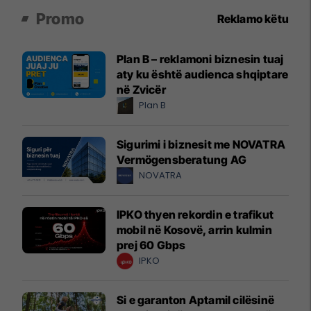
Promo
Reklamo këtu
Plan B – reklamoni biznesin tuaj
aty ku është audienca shqiptare
në Zvicër
Plan B
Sigurimi i biznesit me NOVATRA
Vermögensberatung AG
NOVATRA
IPKO thyen rekordin e trafikut
mobil në Kosovë, arrin kulmin
prej 60 Gbps
IPKO
Si e garanton Aptamil cilësinë