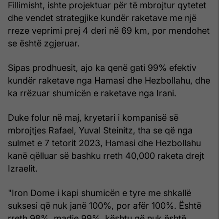
Fillimisht, ishte projektuar për të mbrojtur qytetet
dhe vendet strategjike kundër raketave me një
rreze veprimi prej 4 deri në 69 km, por mendohet
se është zgjeruar.
Sipas prodhuesit, ajo ka qenë gati 99% efektiv
kundër raketave nga Hamasi dhe Hezbollahu, dhe
ka rrëzuar shumicën e raketave nga Irani.
Duke folur në maj, kryetari i kompanisë së
mbrojtjes Rafael, Yuval Steinitz, tha se që nga
sulmet e 7 tetorit 2023, Hamasi dhe Hezbollahu
kanë qëlluar së bashku rreth 40,000 raketa drejt
Izraelit.
"Iron Dome i kapi shumicën e tyre me shkallë
suksesi që nuk janë 100%, por afër 100%. Është
rreth 98%, madje 99%, kështu që nuk është