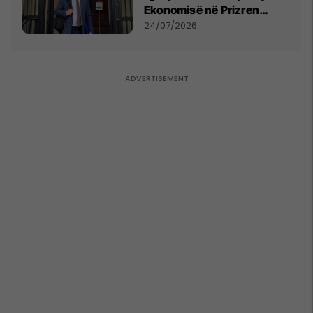
Ekonomisë në Prizren
mohon pretendimet
24/07/2026