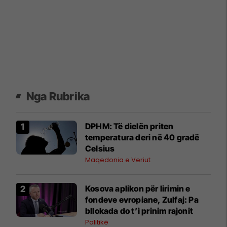
Nga Rubrika
DPHM: Të dielën priten
temperatura deri në 40 gradë
Celsius
Maqedonia e Veriut
Kosova aplikon për lirimin e
fondeve evropiane, Zulfaj: Pa
bllokada do t’i prinim rajonit
Politikë