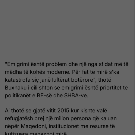
"Emigrimi është problem dhe një nga sfidat më të
mëdha të kohës moderne. Për fat të mirë s'ka
katastrofa siç janë luftërat botërore", thotë
Buxhaku i cili shton se emigrimi është priortitet te
politikanët e BE-së dhe SHBA-ve.
Ai thotë se gjatë vitit 2015 kur kishte valë
refugjatësh prej një milion persona që kaluan
nëpër Maqedoni, institucionet me resurse të
kufizuara menaxhoi mirë.