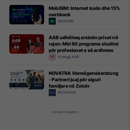
MobiSIM: Internet kudo dhe 15%
cashback
MobiSIM
AAB udhëheq arsimin privat në
rajon: Mbi 60 programe studimi
për profesionet e së ardhmes
Kolegji AAB
NOVATRA Vermögensberatung
- Partneri juaj për siguri
familjare në Zvicër
NOVATRA