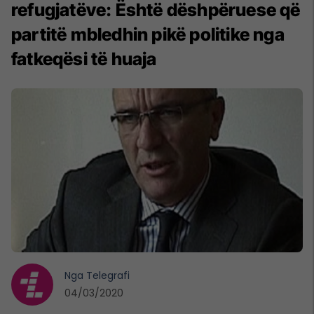
refugjatëve: Është dëshpëruese që
partitë mbledhin pikë politike nga
fatkeqësi të huaja
Nga
Telegrafi
04/03/2020