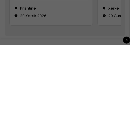
Prishtinë
Xërxe
20 Korrik 2026
20 Gusht 2
×