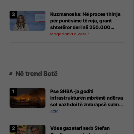
Kuzmanoska: Në proces thirrja
për punësime të reja, grant
shtetëror deri në 250.000
denarë për çdo punësim
Maqedonia e Veriut
Në trend Botë
Pse SHBA-ja goditi
infrastrukturën mbrëmë ndërsa
sot vazhdoi të zmbrapsë sulmet
iraniane
Azia
Vdes gazetari serb Stefan