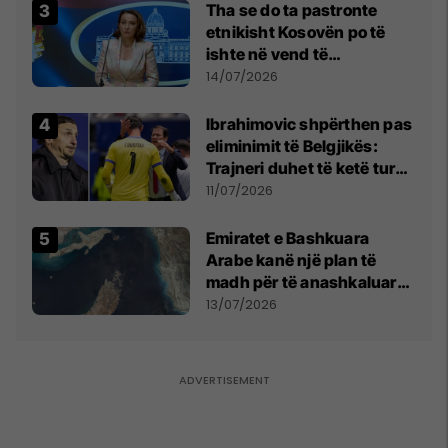
Tha se do ta pastronte
etnikisht Kosovën po të
ishte në vend të
Millosheviqit, Lëvizja e
14/07/2026
Qytetarëve të Lirë në Serbi
kërkon shkarkimin e
Ibrahimovic shpërthen pas
menjëhershëm të
eliminimit të Belgjikës:
Snezhana Paunoviq
Trajneri duhet të ketë turp,
ai lojtar se meritoi të luante
11/07/2026
Emiratet e Bashkuara
Arabe kanë një plan të
madh për të anashkaluar
Ngushticën e Hormuzit
13/07/2026