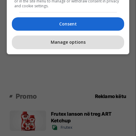
or in the site menu to manage or withdraw consent in privacy
and cookie settings.
Consent
Manage options
Promo
Reklamo këtu
Frutex lanson në treg ART
Ketchup
Frutex