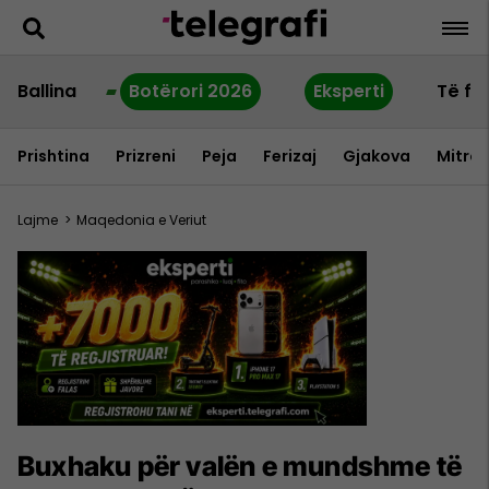
Ballina
Botërori 2026
Eksperti
Të fu
Prishtina
Prizreni
Peja
Ferizaj
Gjakova
Mitrov
Lajme
>
Maqedonia e Veriut
Buxhaku për valën e mundshme të