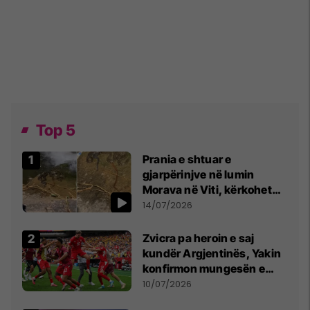
Top 5
Prania e shtuar e
gjarpërinjve në lumin
Morava në Viti, kërkohet
kujdes nga qytetarët
14/07/2026
Zvicra pa heroin e saj
kundër Argjentinës, Yakin
konfirmon mungesën e
madhe
10/07/2026