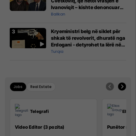
Cvetkoviq, që hetoi vrasjen e
Ivanoviqit – kishte denoncuar
kërcënime ndaj vëllezërve
Ballkan
Vuçiq
Kryeministri belg në siklet për
shkak të revolverit, dhuratë nga
Erdogani - detyrohet ta lërë në
një bazë ushtarake
Turqia
Jobs
Real Estate
Telegrafi
Elkos
Video Editor (3 pozita)
Punëtor në 