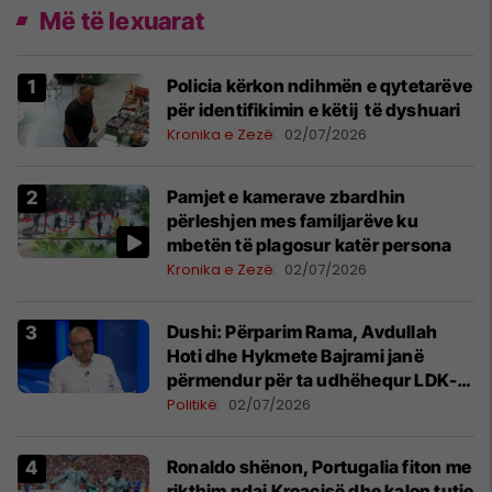
Më të lexuarat
Policia kërkon ndihmën e qytetarëve
për identifikimin e këtij të dyshuari
Kronika e Zezë
02/07/2026
Pamjet e kamerave zbardhin
përleshjen mes familjarëve ku
mbetën të plagosur katër persona
Kronika e Zezë
02/07/2026
Dushi: Përparim Rama, Avdullah
Hoti dhe Hykmete Bajrami janë
përmendur për ta udhëhequr LDK-
në
Politikë
02/07/2026
Ronaldo shënon, Portugalia fiton me
rikthim ndaj Kroacisë dhe kalon tutje