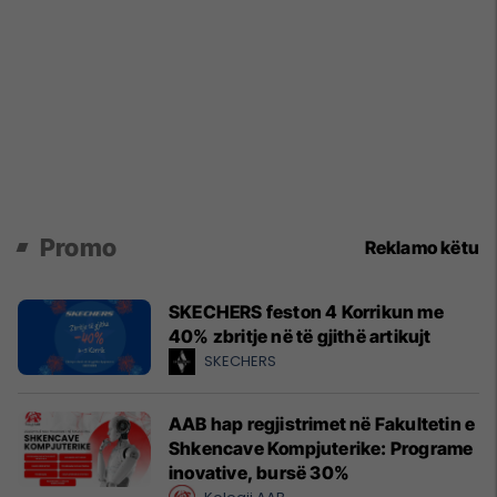
Promo
Reklamo këtu
SKECHERS feston 4 Korrikun me
40% zbritje në të gjithë artikujt
SKECHERS
AAB hap regjistrimet në Fakultetin e
Shkencave Kompjuterike: Programe
inovative, bursë 30%