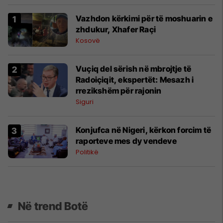
Vazhdon kërkimi për të moshuarin e
zhdukur, Xhafer Raçi
Kosovë
Vuçiq del sërish në mbrojtje të
Radoiçiqit, ekspertët: Mesazh i
rrezikshëm për rajonin
Siguri
Konjufca në Nigeri, kërkon forcim të
raporteve mes dy vendeve
Politikë
Në trend Botë