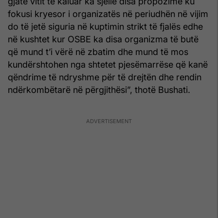
gjatë vitit të kaluar ka sjellë disa propozime ku
fokusi kryesor i organizatës në periudhën në vijim
do të jetë siguria në kuptimin strikt të fjalës edhe
në kushtet kur OSBE ka disa organizma të butë
që mund t’i vërë në zbatim dhe mund të mos
kundërshtohen nga shtetet pjesëmarrëse që kanë
qëndrime të ndryshme për të drejtën dhe rendin
ndërkombëtarë në përgjithësi”, thotë Bushati.