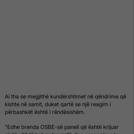
Ai tha se megjithë kundërshtimet në qëndrime që
kishte në samit, duket qartë se një reagim i
përbashkët është i rëndësishëm.
“Edhe brenda OSBE-së paneli që është krijuar