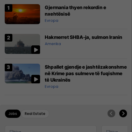
Gjermania thyen rekordin e
nxehtësisë
Evropa
Hakmerret SHBA-ja, sulmon Iranin
Amerika
Shpallet gjendje e jashtëzakonshme
në Krime pas sulmeve të fuqishme
të Ukrainës
Evropa
Jobs
Real Estate