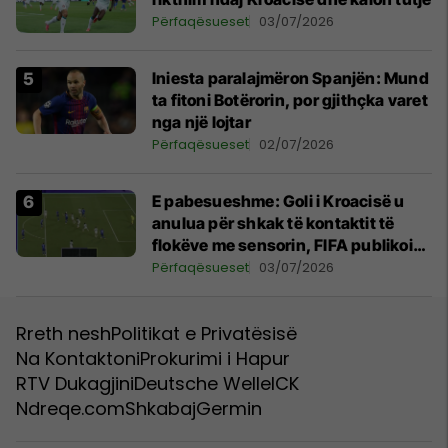
Përfaqësueset
03/07/2026
Iniesta paralajmëron Spanjën: Mund
ta fitoni Botërorin, por gjithçka varet
nga një lojtar
Përfaqësueset
02/07/2026
E pabesueshme: Goli i Kroacisë u
anulua për shkak të kontaktit të
flokëve me sensorin, FIFA publikoi
provat dhe shpjegimet kryesore
Përfaqësueset
03/07/2026
Rreth nesh
Politikat e Privatësisë
Na Kontaktoni
Prokurimi i Hapur
RTV Dukagjini
Deutsche Welle
ICK
Ndreqe.com
Shkabaj
Germin