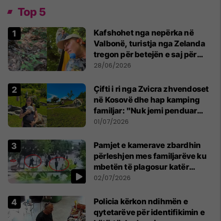
Top 5
Kafshohet nga nepërka në
Valbonë, turistja nga Zelanda
tregon për betejën e saj për
mbijetesë
28/06/2026
Çifti i ri nga Zvicra zhvendoset
në Kosovë dhe hap kamping
familjar: "Nuk jemi penduar
asnjë ditë"
01/07/2026
Pamjet e kamerave zbardhin
përleshjen mes familjarëve ku
mbetën të plagosur katër
persona
02/07/2026
Policia kërkon ndihmën e
qytetarëve për identifikimin e