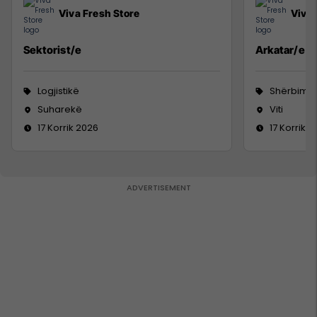
Viva Fresh Store
Viva 
Sektorist/e
Arkatar/e
Logjistikë
Shërbime 
Suharekë
Viti
17 Korrik 2026
17 Korrik 