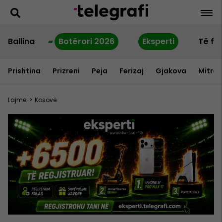
Ballina
Botërori 2026
Eksperti
Të fu
Prishtina
Prizreni
Peja
Ferizaj
Gjakova
Mitrov
Lajme
>
Kosovë