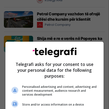
Kolegji AAB
Petrol Company vazhdon të ofrojë
cilësi dhe kursim për klientët
Petrol Company
Shija më e re e verës në Popeyes ka
arritur: Lime & Jalapeño
Popeyes
Telegrafi asks for your consent to use
your personal data for the following
purposes:
Personalised advertising and content, advertising and
content measurement, audience research and
services development
Store and/or access information on a device