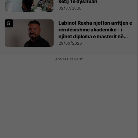
këtij të dyshuari
02/07/2026
Labinot Rexha njofton arritjen e
rëndësishme akademike - i
njihet diploma e masterit në
Psikologji në Zvicër
29/06/2026