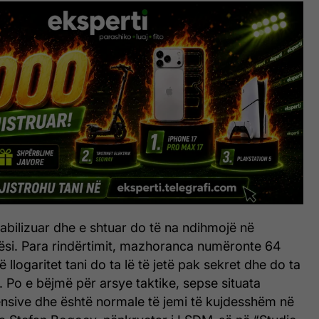
abilizuar dhe e shtuar do të na ndihmojë në
tësi. Para rindërtimit, mazhoranca numëronte 64
 llogaritet tani do ta lë të jetë pak sekret dhe do ta
r. Po e bëjmë për arsye taktike, sepse situata
tensive dhe është normale të jemi të kujdesshëm në