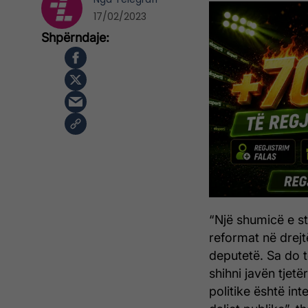
17/02/2023
“Një shumicë e st
reformat në drej
deputetë. Sa do të
shihni javën tjetë
politike është in