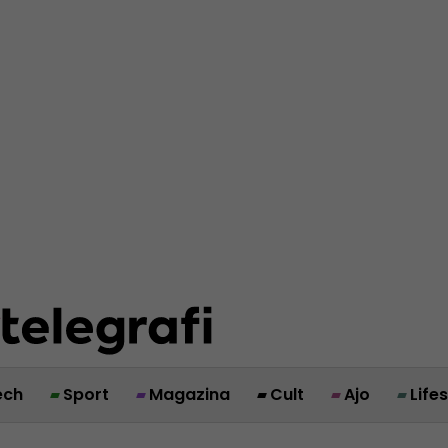
ech
Sport
Magazina
Cult
Ajo
Life