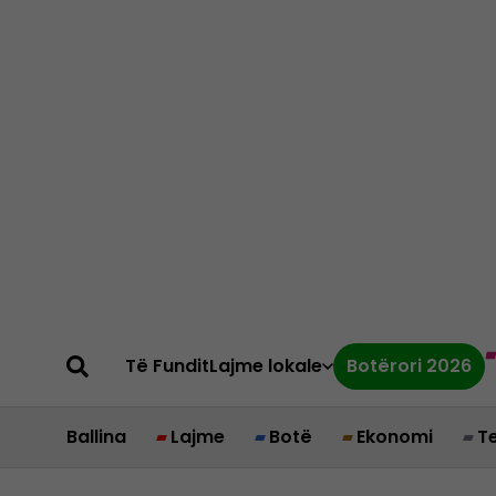
Të Fundit
Lajme lokale
Botërori 2026
Ballina
Lajme
Botë
Ekonomi
T