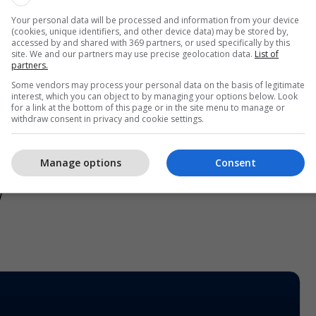
Your personal data will be processed and information from your device
(cookies, unique identifiers, and other device data) may be stored by,
accessed by and shared with 369 partners, or used specifically by this
putetët e OBRM-PDUKM-së do ta shfrytëzojnë të
site. We and our partners may use precise geolocation data.
List of
partners.
mit, por kjo të mos kthehet në vonesë të pafundme,
Some vendors may process your personal data on the basis of legitimate
het Qeveri funksionale dhe shumicë stabile”, tha
interest, which you can object to by managing your options below. Look
for a link at the bottom of this page or in the site menu to manage or
withdraw consent in privacy and cookie settings.
DM-së tha se pretendimet e opozitës se qeveria nuk
ë pabaza dhe i bëri thirrje që nëse vërtet besojnë
Manage options
Consent
ojnë debatin që të kalojmë në votim dhe të shohim
/