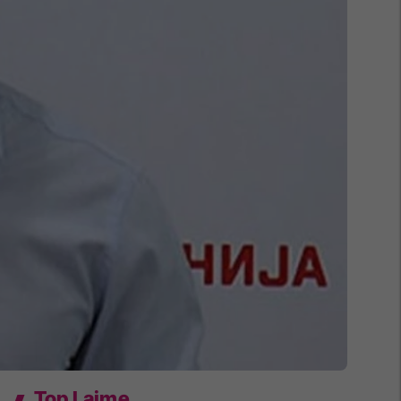
Top Lajme