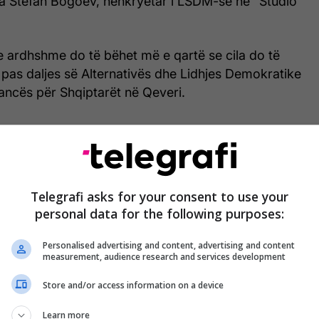
tha Stefan Bogoev, nënkryetar i LSDM-së në “Studio
 e ardhshme do të bëhet më e qartë se cila do të
 pas daljes së Alternativës dhe Lidhjes Demokratike
ancës për Shqiptarët në Qeveri.
Telegrafi asks for your consent to use your
personal data for the following purposes:
Personalised advertising and content, advertising and content
measurement, audience research and services development
Store and/or access information on a device
Learn more