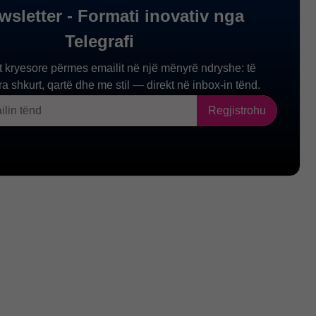
 Maqedoni
Stefan Bogoev