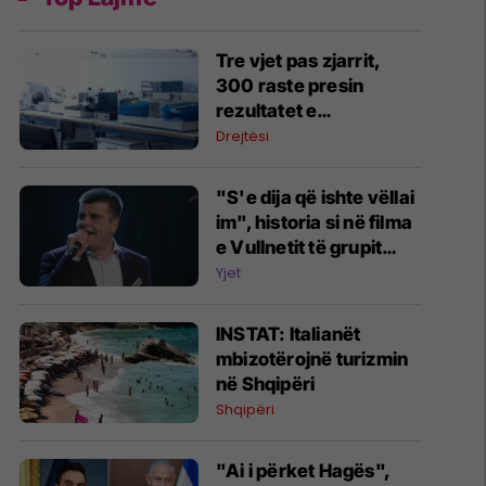
Tre vjet pas zjarrit,
300 raste presin
rezultatet e
toksikologjisë në IML
Drejtësi
"S'e dija që ishte vëllai
im", historia si në filma
e Vullnetit të grupit
Marigona - si e mësoi
Yjet
motra e tij pas shumë
vitesh që ishin familje
INSTAT: Italianët
mbizotërojnë turizmin
në Shqipëri
Shqipëri
"Ai i përket Hagës",