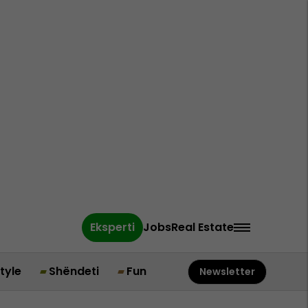
Eksperti
Jobs
Real Estate
style
Shëndeti
Fun
Newsletter