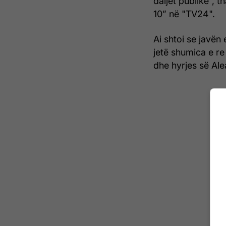
daljet publike”, 
10” në "TV24".
Ai shtoi se javën
jetë shumica e re
dhe hyrjes së Ale