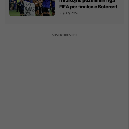
rrezikojnë pezullimin nga
FIFA për finalen e Botërorit
16/07/2026