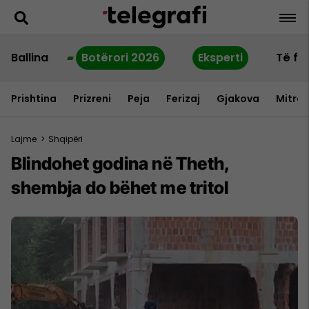
Ballina
Botërori 2026
Eksperti
Të fu
Prishtina
Prizreni
Peja
Ferizaj
Gjakova
Mitrov
Lajme
>
Shqipëri
Blindohet godina në Theth,
shembja do bëhet me tritol