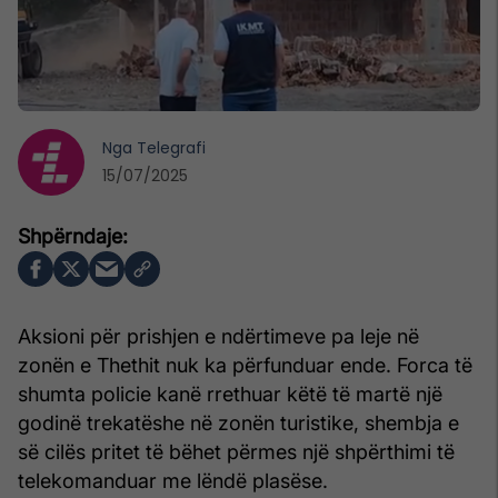
Nga
Telegrafi
15/07/2025
Aksioni për prishjen e ndërtimeve pa leje në
zonën e Thethit nuk ka përfunduar ende. Forca të
shumta policie kanë rrethuar këtë të martë një
godinë trekatëshe në zonën turistike, shembja e
së cilës pritet të bëhet përmes një shpërthimi të
telekomanduar me lëndë plasëse.