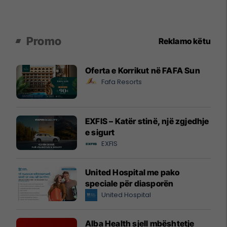
Promo
Reklamo këtu
Oferta e Korrikut në FAFA Sun
Fafa Resorts
EXFIS – Katër stinë, një zgjedhje
e sigurt
EXFIS
United Hospital me pako
speciale për diasporën
United Hospital
Alba Health sjell mbështetje