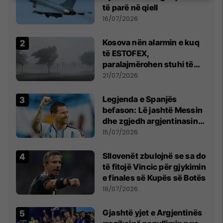
të parë në qiell
16/07/2026
Kosova nën alarmin e kuq
të ESTOFEX,
paralajmërohen stuhi të
fuqishme me breshër dhe
21/07/2026
erëra të forta
Legjenda e Spanjës
befason: Lë jashtë Messin
dhe zgjedh argjentinasin
më të mirë në botë
15/07/2026
Sllovenët zbulojnë se sa do
të fitojë Vincic për gjykimin
e finales së Kupës së Botës
18/07/2026
Gjashtë yjet e Argjentinës