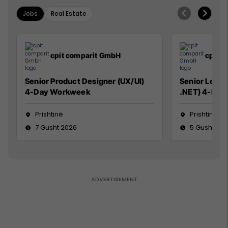
Jobs
Real Estate
cpit comparit GmbH
cpit 
Senior Product Designer (UX/UI)
Senior Lead 
4-Day Workweek
.NET) 4-Day
Prishtinë
Prishtinë
7 Gusht 2026
5 Gusht 20