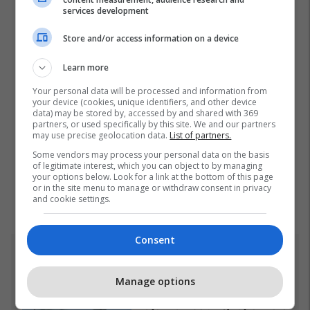
services development
Store and/or access information on a device
Learn more
Your personal data will be processed and information from
your device (cookies, unique identifiers, and other device
data) may be stored by, accessed by and shared with 369
partners, or used specifically by this site. We and our partners
may use precise geolocation data.
List of partners.
Some vendors may process your personal data on the basis
of legitimate interest, which you can object to by managing
your options below. Look for a link at the bottom of this page
or in the site menu to manage or withdraw consent in privacy
and cookie settings.
Consent
Top 5
Manage options
Aeroplani më i ri luftarak i
Gjermanisë u ngrit për herë