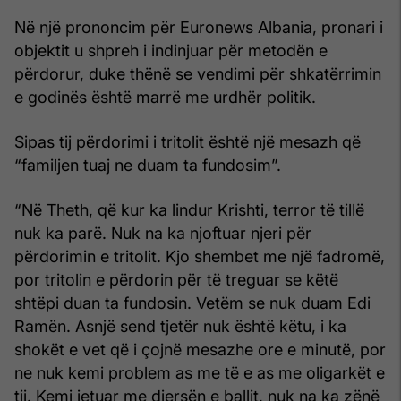
Në një prononcim për Euronews Albania, pronari i
objektit u shpreh i indinjuar për metodën e
përdorur, duke thënë se vendimi për shkatërrimin
e godinës është marrë me urdhër politik.
Sipas tij përdorimi i tritolit është një mesazh që
“familjen tuaj ne duam ta fundosim”.
“Në Theth, që kur ka lindur Krishti, terror të tillë
nuk ka parë. Nuk na ka njoftuar njeri për
përdorimin e tritolit. Kjo shembet me një fadromë,
por tritolin e përdorin për të treguar se këtë
shtëpi duan ta fundosin. Vetëm se nuk duam Edi
Ramën. Asnjë send tjetër nuk është këtu, i ka
shokët e vet që i çojnë mesazhe ore e minutë, por
ne nuk kemi problem as me të e as me oligarkët e
tij. Kemi jetuar me djersën e ballit, nuk na ka zënë