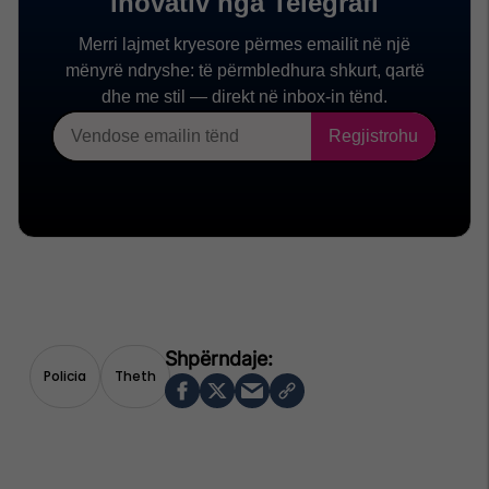
Policia
Theth