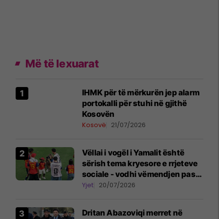
Më të lexuarat
​IHMK për të mërkurën jep alarm
portokalli për stuhi në gjithë
Kosovën
Kosovë
21/07/2026
Vëllai i vogël i Yamalit është
sërish tema kryesore e rrjeteve
sociale - vodhi vëmendjen pas
finales së Kupës së Botës
Yjet
20/07/2026
Dritan Abazoviqi merret në