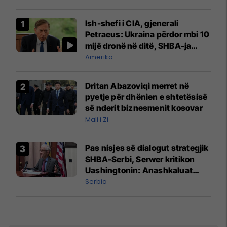
Ish-shefi i CIA, gjenerali
Petraeus: Ukraina përdor mbi 10
mijë dronë në ditë, SHBA-ja
mbetet shumë prapa në
Amerika
prodhim
Dritan Abazoviqi merret në
pyetje për dhënien e shtetësisë
së nderit biznesmenit kosovar
Mali i Zi
Pas nisjes së dialogut strategjik
SHBA-Serbi, Serwer kritikon
Uashingtonin: Anashkaluat
Banjskën, sulmin ndaj KFOR-it
Serbia
dhe rrëmbimin e Policëve të
Kosovës