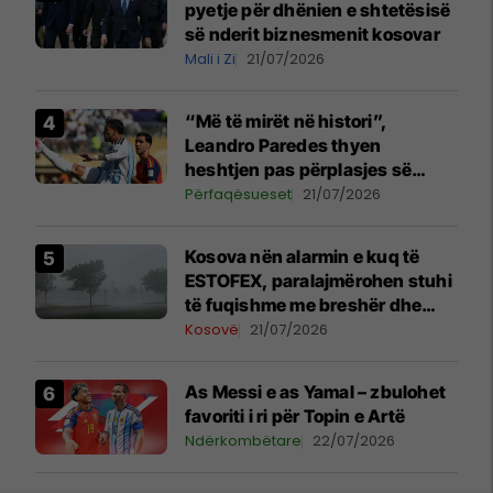
pyetje për dhënien e shtetësisë
së nderit biznesmenit kosovar
Mali i Zi
21/07/2026
“Më të mirët në histori”,
Leandro Paredes thyen
heshtjen pas përplasjes së
diskutueshme në finalen e
Përfaqësueset
21/07/2026
Kupës së Botës
Kosova nën alarmin e kuq të
ESTOFEX, paralajmërohen stuhi
të fuqishme me breshër dhe
erëra të forta
Kosovë
21/07/2026
As Messi e as Yamal – zbulohet
favoriti i ri për Topin e Artë
Ndërkombëtare
22/07/2026