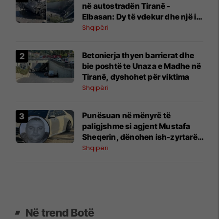
në autostradën Tiranë -
Elbasan: Dy të vdekur dhe një i
lënduar
Shqipëri
Betonierja thyen barrierat dhe
bie poshtë te Unaza e Madhe në
Tiranë, dyshohet për viktima
Shqipëri
Punësuan në mënyrë të
paligjshme si agjent Mustafa
Sheqerin, dënohen ish-zyrtarët
e AMP-së
Shqipëri
Në trend Botë