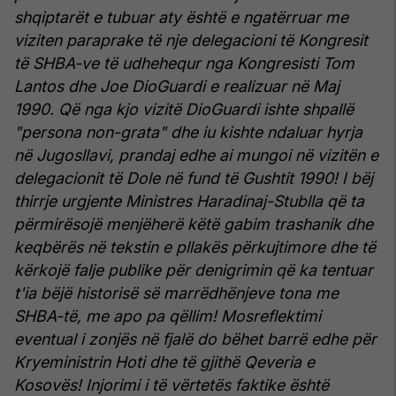
shqiptarët e tubuar aty është e ngatërruar me
viziten paraprake të nje delegacioni të Kongresit
të SHBA-ve të udhehequr nga Kongresisti Tom
Lantos dhe Joe DioGuardi e realizuar në Maj
1990. Që nga kjo vizitë DioGuardi ishte shpallë
"persona non-grata" dhe iu kishte ndaluar hyrja
në Jugosllavi, prandaj edhe ai mungoi në vizitën e
delegacionit të Dole në fund të Gushtit 1990!
I bëj
thirrje urgjente Ministres Haradinaj-Stublla që ta
përmirësojë menjëherë këtë gabim trashanik dhe
keqbërës në tekstin e pllakës përkujtimore dhe të
kërkojë falje publike për denigrimin që ka tentuar
t'ia bëjë historisë së marrëdhënjeve tona me
SHBA-të, me apo pa qëllim! Mosreflektimi
eventual i zonjës në fjalë do bëhet barrë edhe për
Kryeministrin Hoti dhe të gjithë Qeveria e
Kosovës!
Injorimi i të vërtetës faktike është