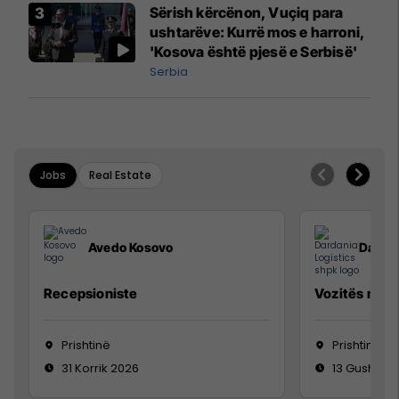
Sërish kërcënon, Vuçiq para
ushtarëve: Kurrë mos e harroni,
'Kosova është pjesë e Serbisë'
Serbia
Jobs
Real Estate
Avedo Kosovo
Dardan
Recepsioniste
Vozitës me K
Prishtinë
Prishtinë
31 Korrik 2026
13 Gusht 20