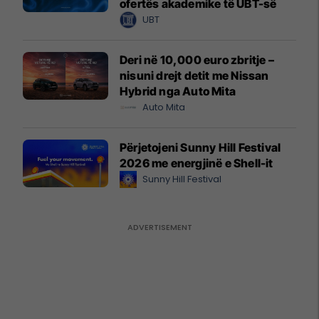
ofertës akademike të UBT-së
UBT
Deri në 10,000 euro zbritje –
nisuni drejt detit me Nissan
Hybrid nga Auto Mita
Auto Mita
Përjetojeni Sunny Hill Festival
2026 me energjinë e Shell-it
Sunny Hill Festival