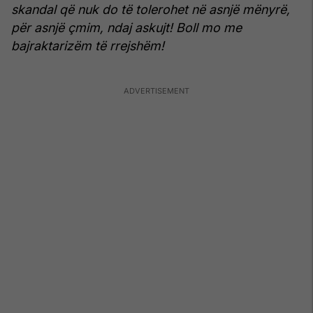
skandal që nuk do të tolerohet në asnjë mënyrë,
për asnjë çmim, ndaj askujt! Boll mo me
bajraktarizëm të rrejshëm!