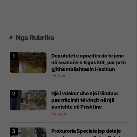
Nga Rubrika
Deputetët e opozitës do të jenë
në seancën e 6 gushtit, por jo të
gjithë mbështesin Haxhiun
Politikë
Një i vdekur dhe një i lënduar
pas rrëzimit të vinçit në një
punishte në Prishtinë
Kosovë
Prokuroria Speciale jep detaje