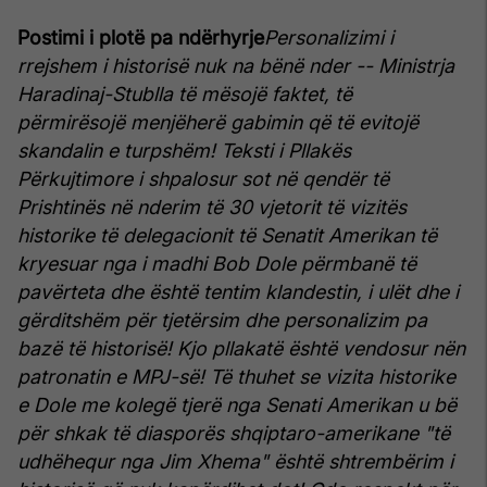
Postimi i plotë pa ndërhyrje
Personalizimi i
rrejshem i historisë nuk na bënë nder -- Ministrja
Haradinaj-Stublla të mësojë faktet, të
përmirësojë menjëherë gabimin që të evitojë
skandalin e turpshëm!
Teksti i Pllakës
Përkujtimore i shpalosur sot në qendër të
Prishtinës në nderim të 30 vjetorit të vizitës
historike të delegacionit të Senatit Amerikan të
kryesuar nga i madhi Bob Dole përmbanë të
pavërteta dhe është tentim klandestin, i ulët dhe i
gërditshëm për tjetërsim dhe personalizim pa
bazë të historisë! Kjo pllakatë është vendosur nën
patronatin e MPJ-së!
Të thuhet se vizita historike
e Dole me kolegë tjerë nga Senati Amerikan u bë
për shkak të diasporës shqiptaro-amerikane "të
udhëhequr nga Jim Xhema" është shtrembërim i