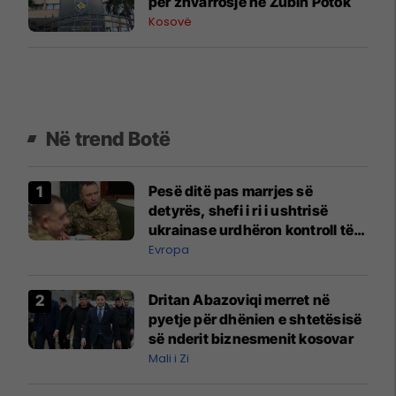
për zhvarrosje në Zubin Potok
Kosovë
Në trend Botë
Pesë ditë pas marrjes së
detyrës, shefi i ri i ushtrisë
ukrainase urdhëron kontroll të
madh
Evropa
Dritan Abazoviqi merret në
pyetje për dhënien e shtetësisë
së nderit biznesmenit kosovar
Mali i Zi