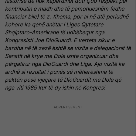
historisë që nuk kapërdihet dot! Çdo respekt për
kontributin e madh dhe të pamohueshëm (edhe
financiar bile) të z. Xhema, por ai në atë periudhë
kohore ka qenë anëtar i Liges Qytetare
Shqiptaro-Amerikane të udhëhequr nga
Kongresisti Joe DioGuardi. E verteta sikur e
bardha në të zezë është se vizita e delegacionit të
Senatit në krye me Dole ishte organizuar dhe
përgatirur nga DioGuardi dhe Liga. Ajo vizitë ka
ardhë si rezultat i punës së mëherëshme të
paktën pesë vjeçare të DioGuardit me Dole që
nga viti 1985 kur të dy ishin në Kongres!