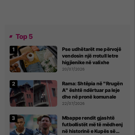
Top 5
Pse udhëtarët me përvojë
vendosin një rrotull letre
higjienike në valixhe
20/07/2026
Rama: Shtëpia në "Rrugën
A" është ndërtuar pa leje
dhe në pronë komunale
22/07/2026
Mbappe rendit gjashtë
futbollistët më të mëdhenj
në historinë e Kupës së