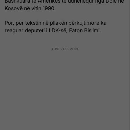
Bashkuara të Amerikës të udhëhequr nga Dole në
Kosovë në vitin 1990.
Por, për tekstin në pllakën përkujtimore ka
reaguar deputeti i LDK-së, Faton Bislimi.