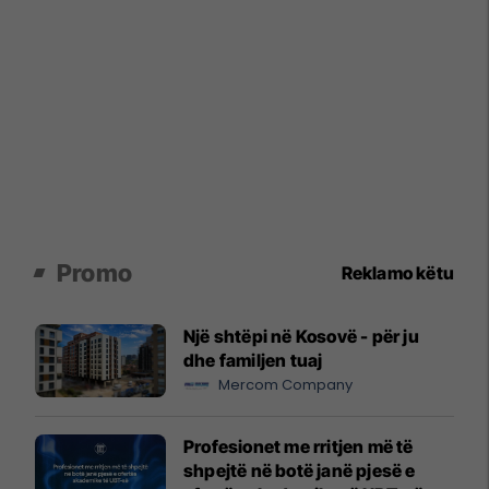
Promo
Reklamo këtu
Një shtëpi në Kosovë - për ju
dhe familjen tuaj
Mercom Company
Profesionet me rritjen më të
shpejtë në botë janë pjesë e