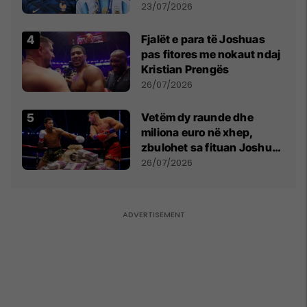
Botës, Messi mbetet i dyti
23/07/2026
Fjalët e para të Joshuas
pas fitores me nokaut ndaj
Kristian Prengës
26/07/2026
Vetëm dy raunde dhe
miliona euro në xhep,
zbulohet sa fituan Joshua
e Prenga
26/07/2026