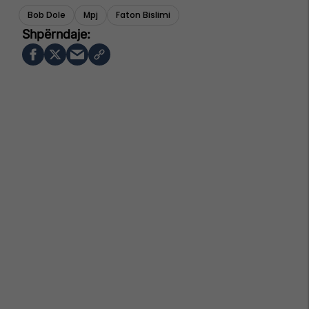
Bob Dole
Mpj
Faton Bislimi