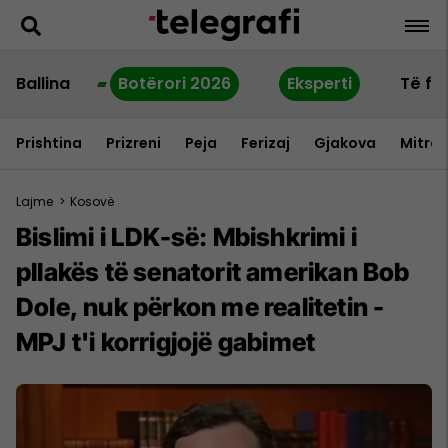
Ballina
Botërori 2026
Eksperti
Të fu
Prishtina
Prizreni
Peja
Ferizaj
Gjakova
Mitrov
Lajme
>
Kosovë
Bislimi i LDK-së: Mbishkrimi i
pllakës të senatorit amerikan Bob
Dole, nuk përkon me realitetin -
MPJ t'i korrigjojë gabimet