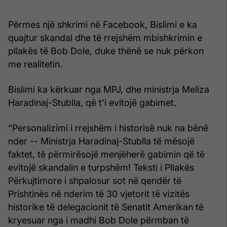
Përmes një shkrimi në Facebook, Bislimi e ka
quajtur skandal dhe të rrejshëm mbishkrimin e
pllakës të Bob Dole, duke thënë se nuk përkon
me realitetin.
Bislimi ka kërkuar nga MPJ, dhe ministrja Meliza
Haradinaj-Stublla, që t'i evitojë gabimet.
“Personalizimi i rrejshëm i historisë nuk na bënë
nder -- Ministrja Haradinaj-Stublla të mësojë
faktet, të përmirësojë menjëherë gabimin që të
evitojë skandalin e turpshëm! Teksti i Pllakës
Përkujtimore i shpalosur sot në qendër të
Prishtinës në nderim të 30 vjetorit të vizitës
historike të delegacionit të Senatit Amerikan të
kryesuar nga i madhi Bob Dole përmban të