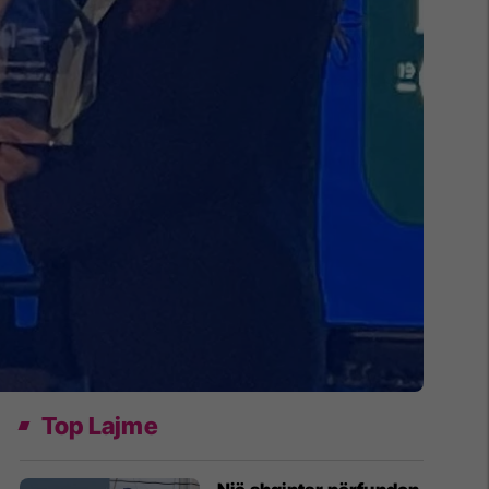
Top Lajme