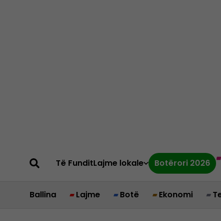
Të Fundit
Lajme lokale
Botërori 2026
Ballina
Lajme
Botë
Ekonomi
T