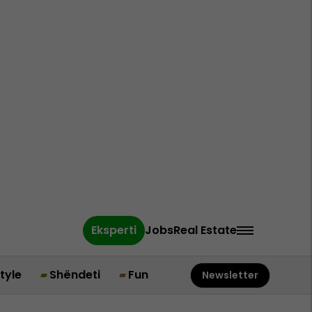
Eksperti
Jobs
Real Estate
style
Shëndeti
Fun
Newsletter