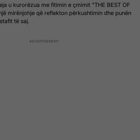
 Peja u kurorëzua me fitimin e çmimit "THE BEST OF
ë mirënjohje që reflekton përkushtimin dhe punën
afit të saj.