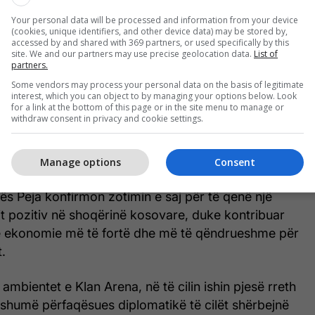
Your personal data will be processed and information from your device
(cookies, unique identifiers, and other device data) may be stored by,
accessed by and shared with 369 partners, or used specifically by this
site. We and our partners may use precise geolocation data.
List of
partners.
Some vendors may process your personal data on the basis of legitimate
janë një dëshmi e qartë e aspiratave dhe strategjisë
interest, which you can object to by managing your options below. Look
anisë, të cilat janë të orientuara jo vetëm në ofrimin
for a link at the bottom of this page or in the site menu to manage or
withdraw consent in privacy and cookie settings.
ilësisë së lartë për konsumatorët kosovarë, por
tjen e mundësive të punësimit dhe në përmirësimin e
ekonomike në vend.
Manage options
Consent
rës Peja konfirmon zotimin e saj për të qenë një
it pozitiv në shoqërinë kosovare, duke kontribuar
një ekonomie më të fortë dhe më të qëndrueshme për
t.
ambientet e Klan Arena, në të cilin ishin pjesë rreth
shumë përfaqësues diplomatikë të cilët shërbejnë