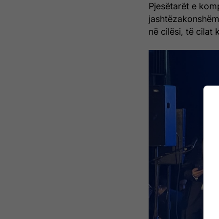
Pjesëtarët e kom
jashtëzakonshëm 
në cilësi, të cilat