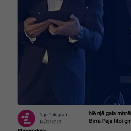
Në një gala mbrë
Nga
Telegrafi
Birra Peja fitoi ç
14/12/2023