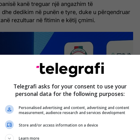
panisë kanë treguar një angazhim të
dhe dedikim në punën e tyre, duke u përqendruar
 kanë rezultuar në fitimin e këtij çmimi.
Telegrafi asks for your consent to use your
personal data for the following purposes:
Personalised advertising and content, advertising and content
measurement, audience research and services development
Store and/or access information on a device
Learn more