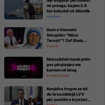
Një shqiptar përfundon
në pranga, kapen 2.6
ton kokainë në Atlantik
Nga Bota
Kush e themeloi
Shoqatën “Nëna
Terezë”? Zef Shala
rrëfen si nisi iniciativa
Kosovë
në vitin 1990
Motoçiklisti humb jetën
pas përplasjes me
kamion në Istog
Kronika e Zezë
Konjufca tregon se kë
do ta kandidojë LVV
për pozitën e kryetarit