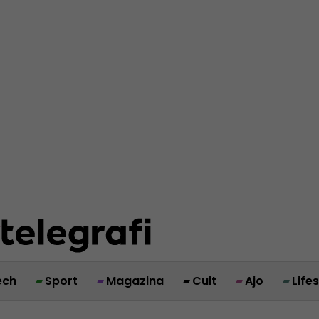
ech
Sport
Magazina
Cult
Ajo
Life