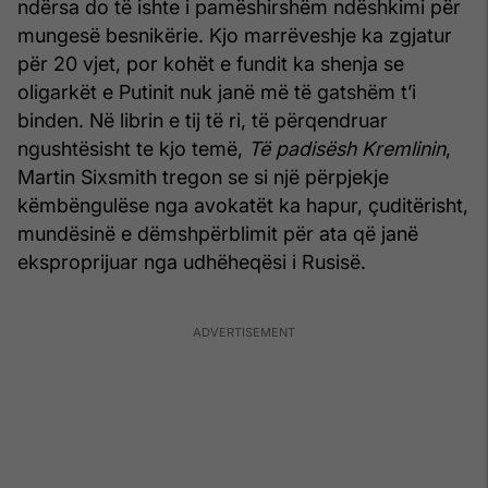
ndërsa do të ishte i pamëshirshëm ndëshkimi për
mungesë besnikërie. Kjo marrëveshje ka zgjatur
për 20 vjet, por kohët e fundit ka shenja se
oligarkët e Putinit nuk janë më të gatshëm t’i
binden. Në librin e tij të ri, të përqendruar
ngushtësisht te kjo temë,
Të padisësh Kremlinin
,
Martin Sixsmith tregon se si një përpjekje
këmbëngulëse nga avokatët ka hapur, çuditërisht,
mundësinë e dëmshpërblimit për ata që janë
eksproprijuar nga udhëheqësi i Rusisë.