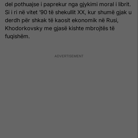
del pothuajse i paprekur nga gjykimi moral i librit.
Si i ri në vitet ’90 të shekullit XX, kur shumë gjak u
derdh për shkak të kaosit ekonomik në Rusi,
Khodorkovsky me gjasë kishte mbrojtës të
fuqishëm.