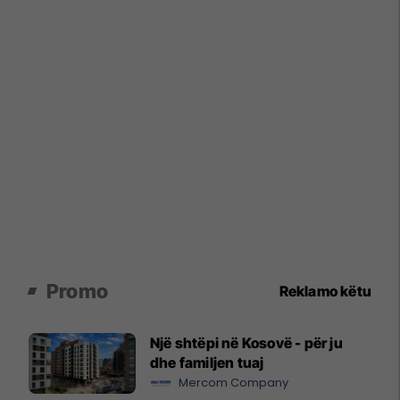
Promo
Reklamo këtu
Një shtëpi në Kosovë - për ju
dhe familjen tuaj
Mercom Company