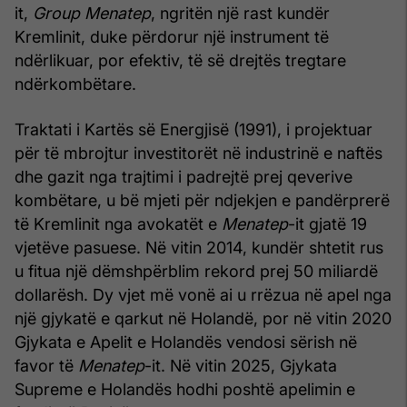
it,
Group Menatep
, ngritën një rast kundër
Kremlinit, duke përdorur një instrument të
ndërlikuar, por efektiv, të së drejtës tregtare
ndërkombëtare.
Traktati i Kartës së Energjisë (1991), i projektuar
për të mbrojtur investitorët në industrinë e naftës
dhe gazit nga trajtimi i padrejtë prej qeverive
kombëtare, u bë mjeti për ndjekjen e pandërprerë
të Kremlinit nga avokatët e
Menatep
-it gjatë 19
vjetëve pasuese. Në vitin 2014, kundër shtetit rus
u fitua një dëmshpërblim rekord prej 50 miliardë
dollarësh. Dy vjet më vonë ai u rrëzua në apel nga
një gjykatë e qarkut në Holandë, por në vitin 2020
Gjykata e Apelit e Holandës vendosi sërish në
favor të
Menatep
-it. Në vitin 2025, Gjykata
Supreme e Holandës hodhi poshtë apelimin e