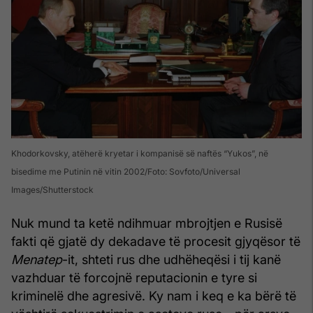
Khodorkovsky, atëherë kryetar i kompanisë së naftës “Yukos”, në
bisedime me Putinin në vitin 2002
Foto: Sovfoto/Universal
Images/Shutterstock
Nuk mund ta ketë ndihmuar mbrojtjen e Rusisë
fakti që gjatë dy dekadave të procesit gjyqësor të
Menatep
-it, shteti rus dhe udhëheqësi i tij kanë
vazhduar të forcojnë reputacionin e tyre si
kriminelë dhe agresivë. Ky nam i keq e ka bërë të