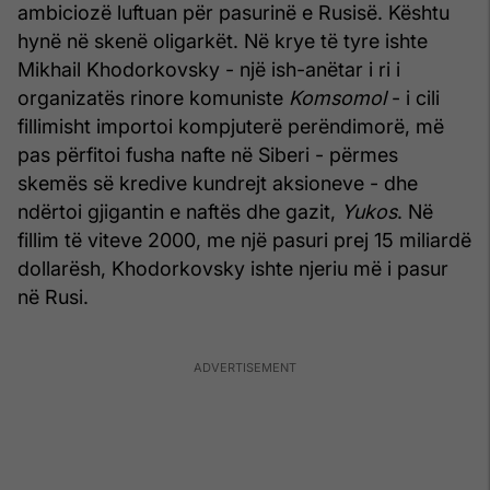
ambiciozë luftuan për pasurinë e Rusisë. Kështu
hynë në skenë oligarkët. Në krye të tyre ishte
Mikhail Khodorkovsky - një ish-anëtar i ri i
organizatës rinore komuniste
Komsomol
- i cili
fillimisht importoi kompjuterë perëndimorë, më
pas përfitoi fusha nafte në Siberi - përmes
skemës së kredive kundrejt aksioneve - dhe
ndërtoi gjigantin e naftës dhe gazit,
Yukos
. Në
fillim të viteve 2000, me një pasuri prej 15 miliardë
dollarësh, Khodorkovsky ishte njeriu më i pasur
në Rusi.