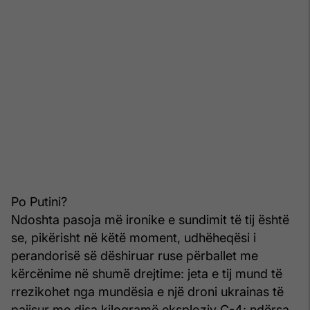
Po Putini?
Ndoshta pasoja më ironike e sundimit të tij është
se, pikërisht në këtë moment, udhëheqësi i
perandorisë së dëshiruar ruse përballet me
kërcënime në shumë drejtime: jeta e tij mund të
rrezikohet nga mundësia e një droni ukrainas të
pajisur me disa kilogramë eksploziv C-4; ndërsa,