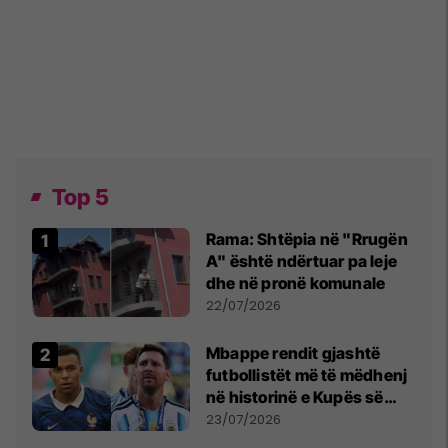
Top 5
Rama: Shtëpia në "Rrugën
A" është ndërtuar pa leje
dhe në pronë komunale
22/07/2026
Mbappe rendit gjashtë
futbollistët më të mëdhenj
në historinë e Kupës së
Botës, Messi mbetet i dyti
23/07/2026