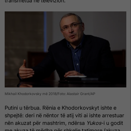
transmetua në televizion.
Mikhail Khodorkovsky më 2018
Foto: Alastair Grant/AP
Putini u tërbua. Rënia e Khodorkovskyt ishte e
shpejtë: deri në nëntor të atij viti ai ishte arrestuar
nën akuzat për mashtrim, ndërsa
Yukos
-i u godit
me akuza të mëdha për shkelje tatimore (akuza