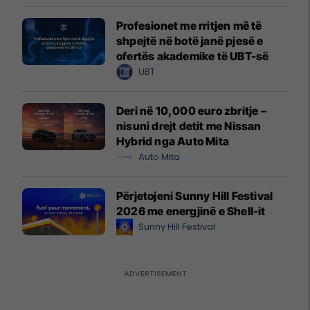
Profesionet me rritjen më të
shpejtë në botë janë pjesë e
ofertës akademike të UBT-së
UBT
Deri në 10,000 euro zbritje –
nisuni drejt detit me Nissan
Hybrid nga Auto Mita
Auto Mita
Përjetojeni Sunny Hill Festival
2026 me energjinë e Shell-it
Sunny Hill Festival