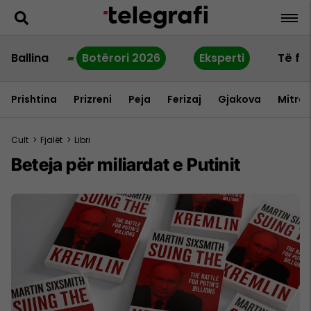
Ballina
Botërori 2026
Eksperti
Të fu
Prishtina
Prizreni
Peja
Ferizaj
Gjakova
Mitrov
Cult
>
Fjalët
>
Libri
Beteja për miliardat e Putinit