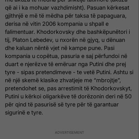
që ai i ka mohuar vazhdimisht). Pasuan kërkesat
gjithnjë e më të mëdha për taksa të papaguara,
derisa në vitin 2006 kompania u shpall e
falimentuar. Khodorkovsky dhe bashkëpunëtori i
tij, Platon Lebedev, u nxorën në gjyq, u dënuan
dhe kaluan nëntë vjet në kampe pune. Pasi
kompania u copëtua, pasuria e saj përfundoi në
duart e njerëzve të emëruar nga Putini dhe prej
tyre - sipas pretendimeve - te vetë Putini. Ashtu si
në një skemë klasike zhvatjeje me “mbrojtje”,
pretendohet se, pas arrestimit të Khodorkovskyt,
Putini u kërkoi oligarkëve të dorëzonin deri në 50
për qind të pasurisë së tyre për të garantuar
sigurinë e tyre.