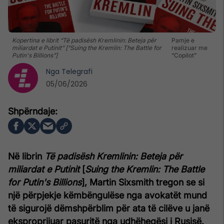
Kopertina e librit “Të padisësh Kremlinin: Beteja për
Pamje e
miliardat e Putinit” [“Suing the Kremlin: The Battle for
realizuar me
Putin's Billions”]
“Copilot”
Nga
Telegrafi
05/06/2026
Në librin
Të padisësh Kremlinin: Beteja për
miliardat e Putinit
[
Suing the Kremlin: The Battle
for Putin's Billions
], Martin Sixsmith tregon se si
një përpjekje këmbëngulëse nga avokatët mund
të sigurojë dëmshpërblim për ata të cilëve u janë
eksproprijuar pasuritë nga udhëheqësi i Rusisë.