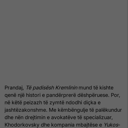
Prandaj,
Të padisësh Kremlinin
mund të kishte
qenë një histori e pandërprerë dëshpëruese. Por,
në këtë peizazh të zymtë ndodhi diçka e
jashtëzakonshme. Me këmbëngulje të palëkundur
dhe nën drejtimin e avokatëve të specializuar,
Khodorkovsky dhe kompania mbajtëse e
Yukos
-