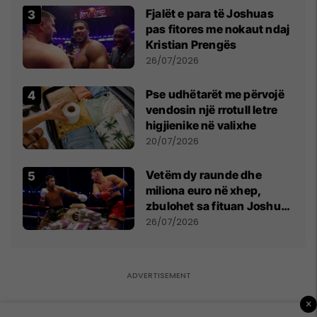
Fjalët e para të Joshuas
pas fitores me nokaut ndaj
Kristian Prengës
26/07/2026
Pse udhëtarët me përvojë
vendosin një rrotull letre
higjienike në valixhe
20/07/2026
Vetëm dy raunde dhe
miliona euro në xhep,
zbulohet sa fituan Joshua
e Prenga
26/07/2026
×