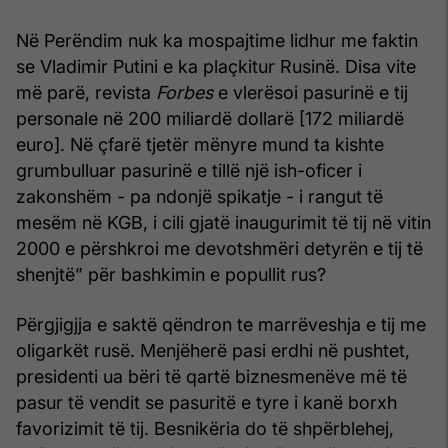
Në Perëndim nuk ka mospajtime lidhur me faktin
se Vladimir Putini e ka plaçkitur Rusinë. Disa vite
më parë, revista
Forbes
e vlerësoi pasurinë e tij
personale në 200 miliardë dollarë [172 miliardë
euro]. Në çfarë tjetër mënyre mund ta kishte
grumbulluar pasurinë e tillë një ish-oficer i
zakonshëm - pa ndonjë spikatje - i rangut të
mesëm në KGB, i cili gjatë inaugurimit të tij në vitin
2000 e përshkroi me devotshmëri detyrën e tij të
shenjtë” për bashkimin e popullit rus?
Përgjigjja e saktë qëndron te marrëveshja e tij me
oligarkët rusë. Menjëherë pasi erdhi në pushtet,
presidenti ua bëri të qartë biznesmenëve më të
pasur të vendit se pasuritë e tyre i kanë borxh
favorizimit të tij. Besnikëria do të shpërblehej,