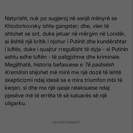
Natyrisht, nuk po sugjeroj në asnjë mënyrë se
Khodorkovsky ishte gangster; dhe, vlen të
shtohet se sot, duke jetuar në mërgim në Londër,
ai është një kritik i njohur i Putinit dhe kundërshtar
i luftës, duke i quajtur rregullisht të dyja - si Putinin
ashtu edhe luftën - të paligjshme dhe kriminale.
Megjithatë, historia befasuese e
Të padisësh
Kremlinin
shijohet më mirë me një dozë të lehtë
skepticizmi ndaj idesë se e mira triumfon mbi të
keqen, si dhe me një qasje relaksuese ndaj
pjesëve më të errëta të së kaluarës së një
oligarku.