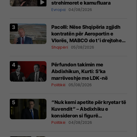
strehimoret e kamufluara
Evropa
04/08/2026
Pacolli: Nëse Shqipëria zgjidh
kontratën për Aeroportin e
Vlorës, MABCO do t’i drejtohet
arbitrazhit ndërkombëtar
Shqipëri
05/08/2026
Përfundon takimin me
Abdixhikun, Kurti: S'ka
marrëveshje me LDK-në
Politikë
05/08/2026
“Nuk kemi apetite për kryetar të
Kuvendit” – Abdixhiku e
konsideron si figurë
ceremoniale
Politikë
04/08/2026