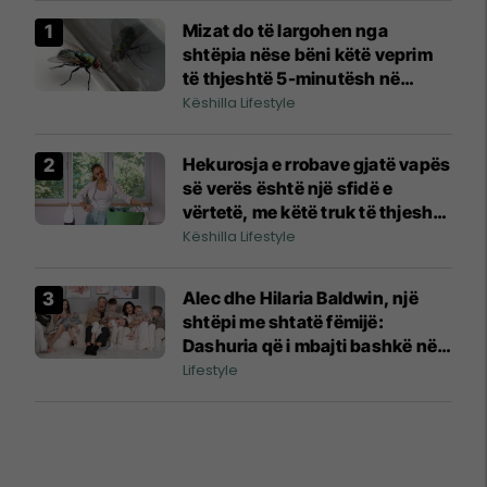
Mizat do të largohen nga
shtëpia nëse bëni këtë veprim
të thjeshtë 5-minutësh në
kuzhinë gjatë verës
Këshilla Lifestyle
Hekurosja e rrobave gjatë vapës
së verës është një sfidë e
vërtetë, me këtë truk të thjeshtë
do ta harroni hekurin
Këshilla Lifestyle
Alec dhe Hilaria Baldwin, një
shtëpi me shtatë fëmijë:
Dashuria që i mbajti bashkë në
vitet më të vështira
Lifestyle