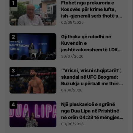
Ftohet nga prokuroria e
Kosovës për krime lufte,
ish-gjenerali serb thotë se
dikush e tradhtoi në
02/08/2026
Beograd
Gjithçka që ndodhi në
Kuvendin e
jashtëzakonshëm të LDK-
së
30/07/2026
“Vrisni, vrisni shqiptarët”,
skandal në UFC Beograd:
Buzukja u përball me thirrje
anti-shqiptare nga
01/08/2026
tribunat
Një pleskavicë e ngrënë
nga Dua Lipa në Prishtinë
në orën 04:28 të mëngjesit
- dhe bota digjitale serbe
03/08/2026
shpall gjendjen e luftës