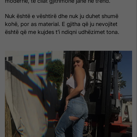
moderne, të cilat gjithmonë janë në trend.
Nuk është e vështirë dhe nuk ju duhet shumë
kohë, por as material. E gjitha që ju nevojitet
është që me kujdes t’i ndiqni udhëzimet tona.