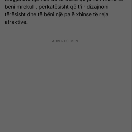
bëni mrekulli, përkatësisht që t’i ridizajnoni
tërësisht dhe të bëni një palë xhinse të reja
atraktive.