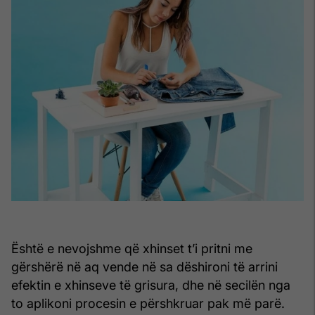
Është e nevojshme që xhinset t’i pritni me
gërshërë në aq vende në sa dëshironi të arrini
efektin e xhinseve të grisura, dhe në secilën nga
to aplikoni procesin e përshkruar pak më parë.