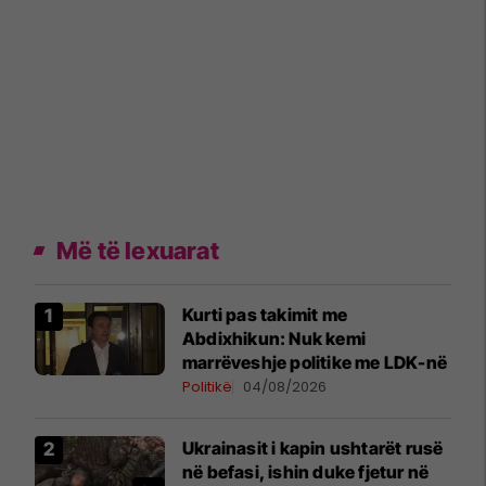
Më të lexuarat
Kurti pas takimit me
Abdixhikun: Nuk kemi
marrëveshje politike me LDK-në
Politikë
04/08/2026
Ukrainasit i kapin ushtarët rusë
në befasi, ishin duke fjetur në