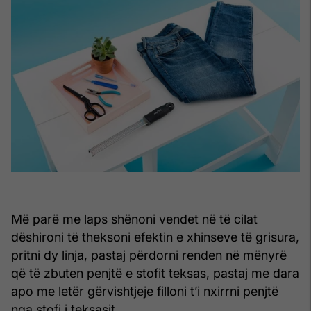
Më parë me laps shënoni vendet në të cilat
dëshironi të theksoni efektin e xhinseve të grisura,
pritni dy linja, pastaj përdorni renden në mënyrë
që të zbuten penjtë e stofit teksas, pastaj me dara
apo me letër gërvishtjeje filloni t’i nxirrni penjtë
nga stofi i teksasit.