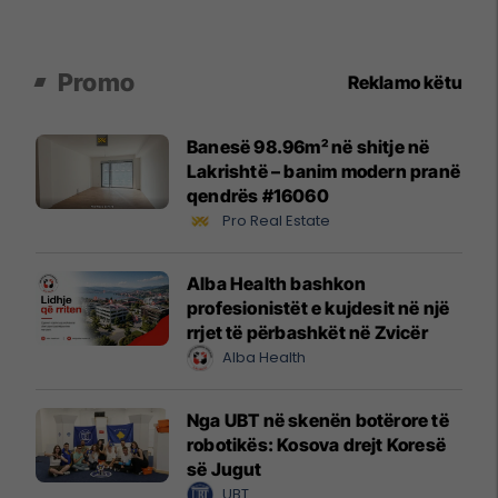
Promo
Reklamo këtu
Banesë 98.96m² në shitje në
Lakrishtë – banim modern pranë
qendrës #16060
Pro Real Estate
Alba Health bashkon
profesionistët e kujdesit në një
rrjet të përbashkët në Zvicër
Alba Health
Nga UBT në skenën botërore të
robotikës: Kosova drejt Koresë
së Jugut
UBT