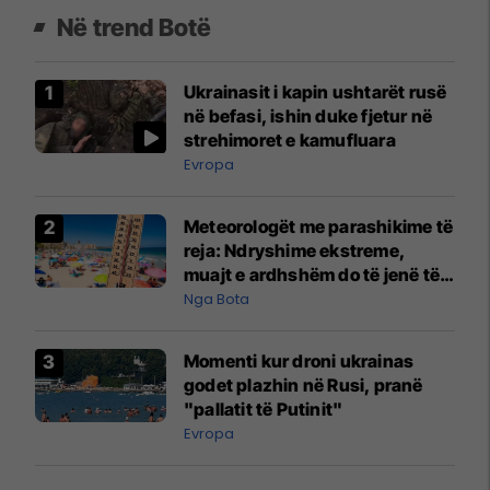
Në trend Botë
Ukrainasit i kapin ushtarët rusë
në befasi, ishin duke fjetur në
strehimoret e kamufluara
Evropa
Meteorologët me parashikime të
reja: Ndryshime ekstreme,
muajt e ardhshëm do të jenë të
pazakontë
Nga Bota
Momenti kur droni ukrainas
godet plazhin në Rusi, pranë
"pallatit të Putinit"
Evropa