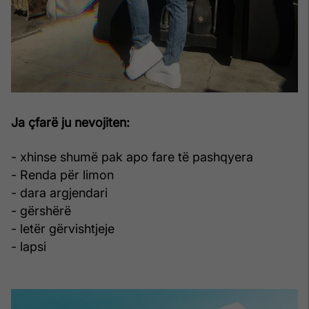
Ja çfarë ju nevojiten:
- xhinse shumë pak apo fare të pashqyera
- Renda për limon
- dara argjendari
- gërshërë
- letër gërvishtjeje
- lapsi