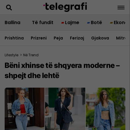
Ballina
Të fundit
Lajme
Botë
Ekono
Prishtina
Prizreni
Peja
Ferizaj
Gjakova
Mitrov
Lifestyle
>
Në Trend
Bëni xhinse të shqyera moderne –
shpejt dhe lehtë