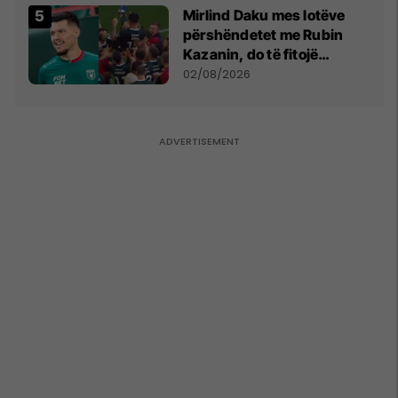
Mirlind Daku mes lotëve
përshëndetet me Rubin
Kazanin, do të fitojë
miliona te Spartak Moska
02/08/2026