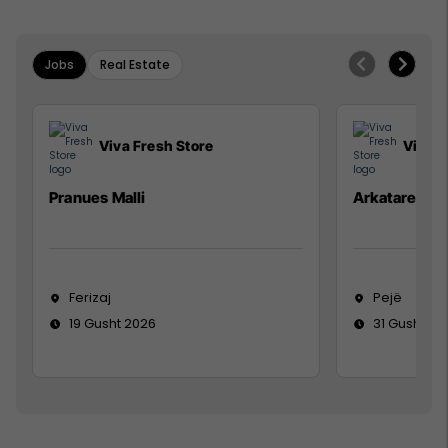
Jobs
Real Estate
Viva Fresh Store
Viva F
Pranues Malli
Arkatare
Ferizaj
Pejë
19 Gusht 2026
31 Gusht 20