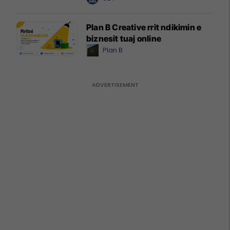
Plan B Creative rrit ndikimin e
biznesit tuaj online
Plan B