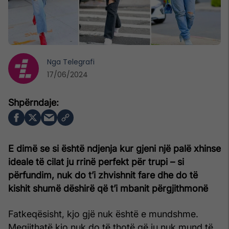
Nga
Telegrafi
17/06/2024
E dimë se si është ndjenja kur gjeni një palë xhinse
ideale të cilat ju rrinë perfekt për trupi – si
përfundim, nuk do t’i zhvishnit fare dhe do të
kishit shumë dëshirë që t’i mbanit përgjithmonë
Fatkeqësisht, kjo gjë nuk është e mundshme.
Megjithatë kjo nuk do të thotë që ju nuk mund të