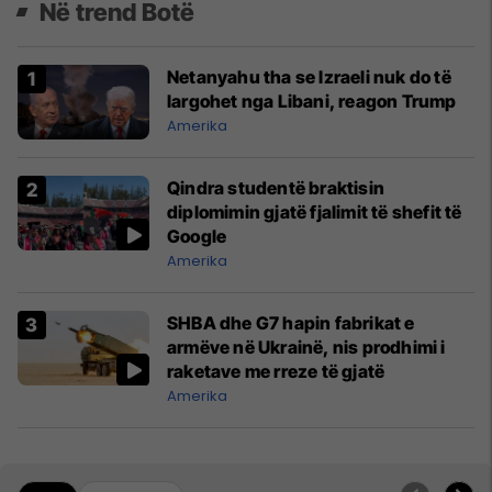
Në trend Botë
Netanyahu tha se Izraeli nuk do të
largohet nga Libani, reagon Trump
Amerika
Qindra studentë braktisin
diplomimin gjatë fjalimit të shefit të
Google
Amerika
SHBA dhe G7 hapin fabrikat e
armëve në Ukrainë, nis prodhimi i
raketave me rreze të gjatë
Amerika