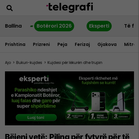
Ballina
Botërori 2026
Eksperti
Të fu
Prishtina
Prizreni
Peja
Ferizaj
Gjakova
Mitrov
Ajo
>
Bukuri-kujdes
>
Kujdesi për lëkurën dhe trupin
Bëjeni vetë: Piling për fytyrë për të