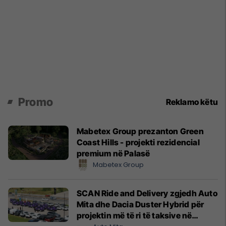
Promo
Reklamo këtu
Mabetex Group prezanton Green
Coast Hills - projekti rezidencial
premium në Palasë
Mabetex Group
SCAN Ride and Delivery zgjedh Auto
Mita dhe Dacia Duster Hybrid për
projektin më të ri të taksive në