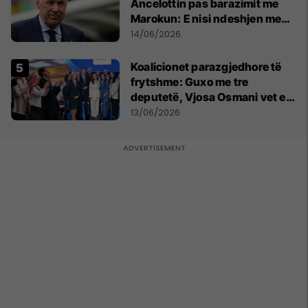
Ancelottin pas barazimit me
Marokun: E nisi ndeshjen me
formacionin e gabuar
14/06/2026
Koalicionet parazgjedhore të
frytshme: Guxo me tre
deputetë, Vjosa Osmani vet e
treta në Kuvend
13/06/2026