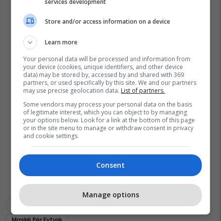
services development
Store and/or access information on a device
Learn more
Your personal data will be processed and information from
your device (cookies, unique identifiers, and other device
data) may be stored by, accessed by and shared with 369
partners, or used specifically by this site. We and our partners
may use precise geolocation data.
List of partners.
Some vendors may process your personal data on the basis
of legitimate interest, which you can object to by managing
your options below. Look for a link at the bottom of this page
or in the site menu to manage or withdraw consent in privacy
and cookie settings.
Consent
Manage options
Soda E Bikarbonatit
Piling Për Fytyrë
Vaj Kokosi
Maskë Për Fytyrë