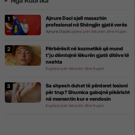
Nga Rubrika
Ajnure Daci sjell masazhin
profesional në Shëngjin gjatë verës
Ajnure Daci
Kujdesi për lëkurën dhe trupin
Përbërësit në kozmetikë që mund
t’ju dëmtojnë lëkurën gjatë ditëve të
nxehta
Kujdesi për lëkurën dhe trupin
Sa shpesh duhet të përdoret losioni
për trup? Shumica gabojnë pikërisht
në momentin kur e vendosin
Kujdesi për lëkurën dhe trupin