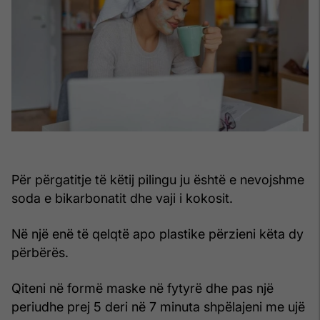
Për përgatitje të këtij pilingu ju është e nevojshme
soda e bikarbonatit dhe vaji i kokosit.
Në një enë të qelqtë apo plastike përzieni këta dy
përbërës.
Qiteni në formë maske në fytyrë dhe pas një
periudhe prej 5 deri në 7 minuta shpëlajeni me ujë