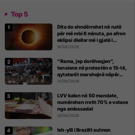
Top 5
Dita do shndërrohet në natë
për më mbi 6 minuta, po afron
eklipsi diellor më i gjatë i
shekullit të 21-të
16/06/2026
“Rama, jep dorëheqjen”,
tensione në protestën e 15-të,
qytetarët marshojnë nëpër
kryeqytet
14/06/2026
LVV kalon në 50 mandate,
numërohen rreth 70% e votave
nga ambasadat
12/06/2026
Ish-ylli i Brazilit sulmon