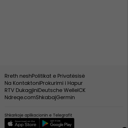
Rreth nesh
Politikat e Privatësisë
Na Kontaktoni
Prokurimi i Hapur
RTV Dukagjini
Deutsche Welle
ICK
Ndreqe.com
Shkabaj
Germin
Shkarkoje aplikacionin e Telegrafit