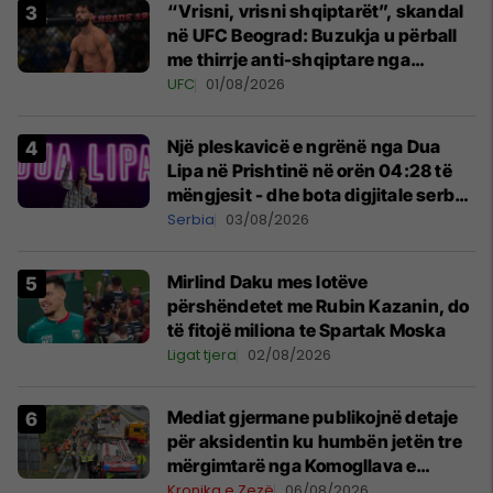
“Vrisni, vrisni shqiptarët”, skandal
në UFC Beograd: Buzukja u përball
me thirrje anti-shqiptare nga
tribunat
UFC
01/08/2026
Një pleskavicë e ngrënë nga Dua
Lipa në Prishtinë në orën 04:28 të
mëngjesit - dhe bota digjitale serbe
shpall gjendjen e luftës
Serbia
03/08/2026
Mirlind Daku mes lotëve
përshëndetet me Rubin Kazanin, do
të fitojë miliona te Spartak Moska
Ligat tjera
02/08/2026
Mediat gjermane publikojnë detaje
për aksidentin ku humbën jetën tre
mërgimtarë nga Komogllava e
Ferizajt
Kronika e Zezë
06/08/2026