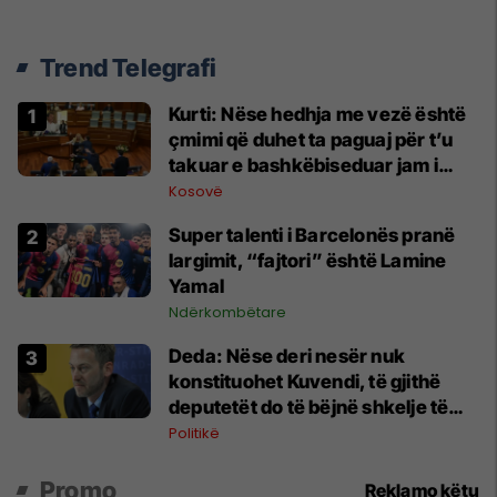
Trend Telegrafi
Kurti: Nëse hedhja me vezë është
çmimi që duhet ta paguaj për t’u
takuar e bashkëbiseduar jam i
lumtur ta bëj këtë
Kosovë
Super talenti i Barcelonës pranë
largimit, “fajtori” është Lamine
Yamal
Ndërkombëtare
Deda: Nëse deri nesër nuk
konstituohet Kuvendi, të gjithë
deputetët do të bëjnë shkelje të
rëndë kushtetuese
Politikë
Promo
Reklamo këtu