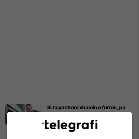
Si ta pastroni xhamin e furrës, pa
mjete të forta, me ndihmën e dy
gjërave të cilat i keni në shtëpi!
Bëje vet
01/11/2019