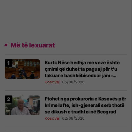
Më të lexuarat
Kurti: Nëse hedhja me vezë është
çmimi që duhet ta paguaj për t’u
takuar e bashkëbiseduar jam i
lumtur ta bëj këtë
Kosovë
06/08/2026
Ftohet nga prokuroria e Kosovës për
krime lufte, ish-gjenerali serb thotë
se dikush e tradhtoi në Beograd
Kosovë
02/08/2026