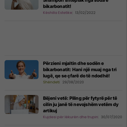
Shampon shtëpiak nga soda e
bikarbonatit!
Këshilla Estetike
13/02/2022
Përzieni mjaltin dhe sodën e
bikarbonatit: Hani një muaj nga tri
lugë, qe se çfarë do të ndodhë!
Shëndeti
29/08/2020
Bëjeni vetë: Piling për fytyrë për të
cilin ju janë të nevojshëm vetëm dy
artikuj
Kujdesi për lëkurën dhe trupin
30/07/2020