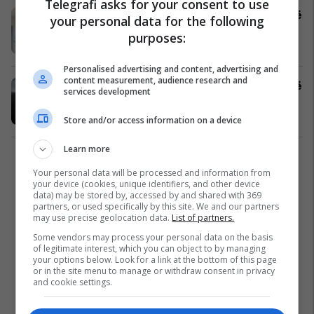
Telegrafi asks for your consent to use
Soda e bikarbonatit zbut erën e fortë
your personal data for the following
të djersës!
purposes:
Shëndeti
18/07/2019
Personalised advertising and content, advertising and
content measurement, audience research and
Si ta eliminoni erën e keqe të tymit të
services development
duhanit
Bëje vet
06/01/2019
Store and/or access information on a device
Learn more
1
Your personal data will be processed and information from
your device (cookies, unique identifiers, and other device
data) may be stored by, accessed by and shared with 369
partners, or used specifically by this site. We and our partners
may use precise geolocation data.
List of partners.
Some vendors may process your personal data on the basis
of legitimate interest, which you can object to by managing
your options below. Look for a link at the bottom of this page
or in the site menu to manage or withdraw consent in privacy
and cookie settings.