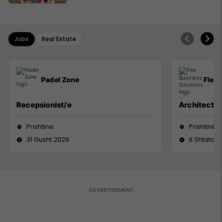
Jobs
Real Estate
Padel Zone
Flex 
Recepsionist/e
Architect
Prishtine
Prishtinë
31 Gusht 2026
6 Shtator 