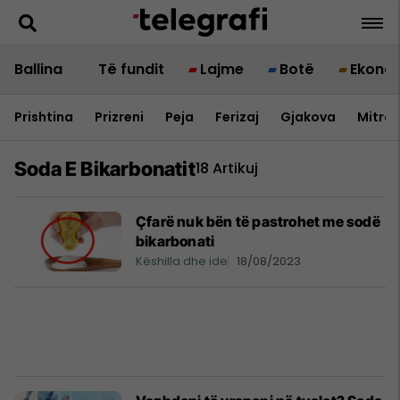
Ballina
Të fundit
Lajme
Botë
Ekono
Prishtina
Prizreni
Peja
Ferizaj
Gjakova
Mitrov
Soda E Bikarbonatit
18 Artikuj
Çfarë nuk bën të pastrohet me sodë
bikarbonati
Këshilla dhe ide
18/08/2023