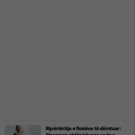
Ripërtëritja e flokëve të dëmtuar: