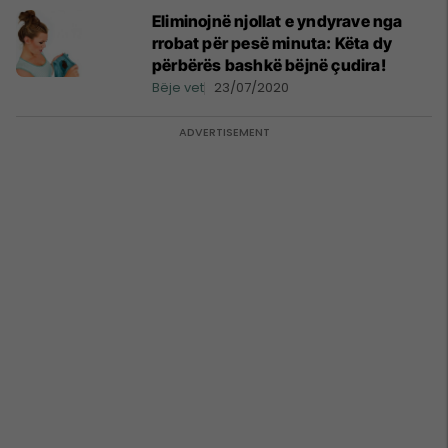
Eliminojnë njollat e yndyrave nga
rrobat për pesë minuta: Këta dy
përbërës bashkë bëjnë çudira!
Bëje vet
23/07/2020