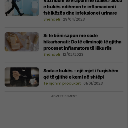
Vazhdoni të vraponi në tualet? Soda
e bukës ndihmon te inflamacioni i
fshikëzës dhe infeksionet urinare
Shëndeti
29/04/2023
Si të bëni sapun me sodë
bikarbonati: Do të eliminojë të gjitha
proceset inflamatore të lëkurës
Shëndeti
12/02/2023
Soda e bukës – një mjet i fuqishëm
që të gjithë e kemi në shtëpi
Të njohim produktet
01/01/2023