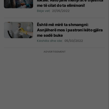
lokale: Këto janë mënyrat e thjeshta
me të cilat do ta eliminoni!
Bëje vet
21/05/2022
Është më mirë ta shmangni:
Asnjëherë mos i pastroni këto gjëra
me sodë buke
Këshilla dhe ide
05/03/2022