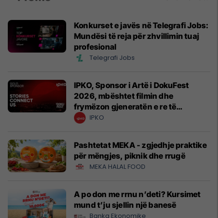
Konkurset e javës në Telegrafi Jobs:
Mundësi të reja për zhvillimin tuaj
profesional
Telegrafi Jobs
IPKO, Sponsor i Artë i DokuFest
2026, mbështet filmin dhe
frymëzon gjeneratën e re të
krijuesve
IPKO
Pashtetat MEKA - zgjedhje praktike
për mëngjes, piknik dhe rrugë
MEKA HALAL FOOD
A po don me rrnu n’deti? Kursimet
mund t’ju sjellin një banesë
Banka Ekonomike