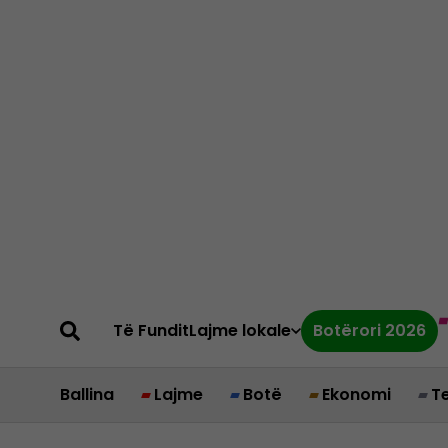
Të Fundit
Lajme lokale
Botërori 2026
Ballina
Lajme
Botë
Ekonomi
T