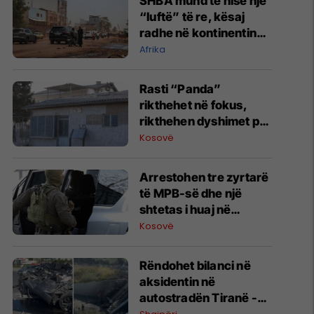
SHBA mund të nisë një
“luftë” të re, kësaj
radhe në kontinentin
afrikan
Afrika
Rasti “Panda”
rikthehet në fokus,
rikthehen dyshimet për
rolin e strukturave të
Kosovë
sigurisë serbe
Arrestohen tre zyrtarë
të MPB-së dhe një
shtetas i huaj në
aksionin e Policisë dhe
Kosovë
AKI-së
​Rëndohet bilanci në
aksidentin në
autostradën Tiranë -