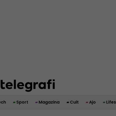
ech
Sport
Magazina
Cult
Ajo
Life