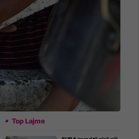
Top Lajme