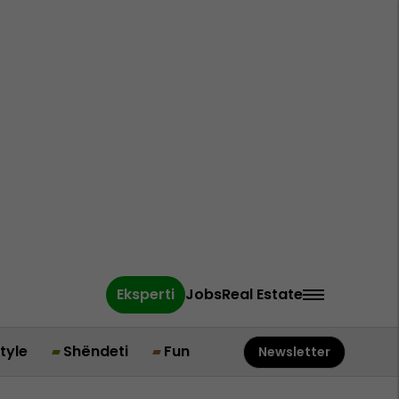
Eksperti
Jobs
Real Estate
style
Shëndeti
Fun
Newsletter