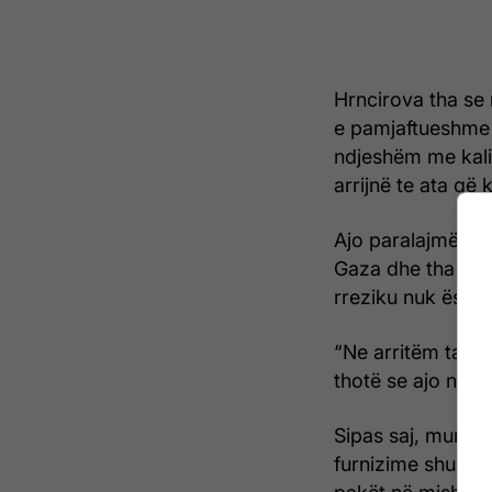
Hrncirova tha se
e pamjaftueshme
ndjeshëm me kali
arrijnë te ata që 
Ajo paralajmëroi
Gaza dhe tha se, 
rreziku nuk është
“Ne arritëm ta fr
thotë se ajo nuk 
Sipas saj, munges
furnizime shumë 