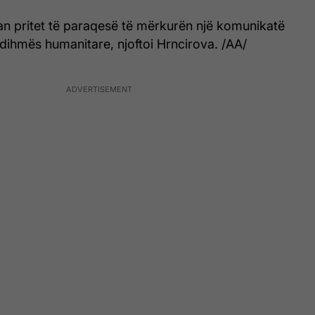
an pritet të paraqesë të mërkurën një komunikatë
dihmës humanitare, njoftoi Hrncirova. /AA/