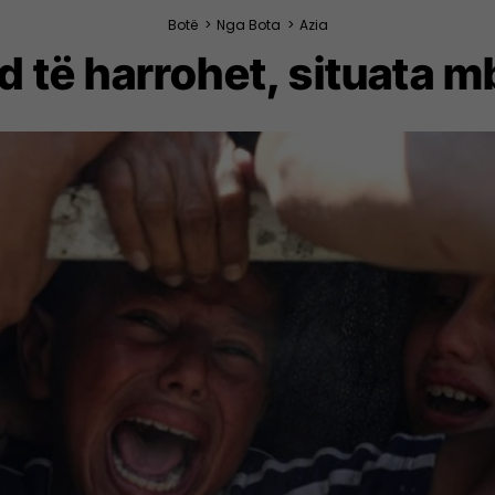
Botë
>
Nga Bota
>
Azia
 të harrohet, situata 