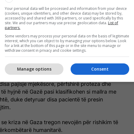
rime të freskëta dhe fruta, gjë që po ndikon
më në shëndetin publik.
Your personal data will be processed and information from your device
(cookies, unique identifiers, and other device data) may be stored by,
accessed by and shared with 369 partners, or used specifically by this
thashtu përkeqësimin e kushteve sanitare, duke
site. We and our partners may use precise geolocation data.
List of
partners.
 po luajnë pranë grumbujve të mëdha të
Some vendors may process your personal data on the basis of legitimate
shkak se sistemet e grumbullimit të plehrave nuk
interest, which you can object to by managing your options below. Look
for a link at the bottom of this page or in the site menu to manage or
withdraw consent in privacy and cookie settings.
 gjithashtu është dëmtuar rëndë, me spitale dhe
 pajisjet bazë për trajtimin e pacientëve.
Manage options
Consent
disa pajisje mjekësore, përfshirë proteza dhe
të hyjnë në Gazë pasi klasifikohen si mallra me
htë, duke detyruar disa pacientë të presin
jtim.
a se kriza në Gaza tregon nevojën për rishikim të
rkombëtarë humanitarë.