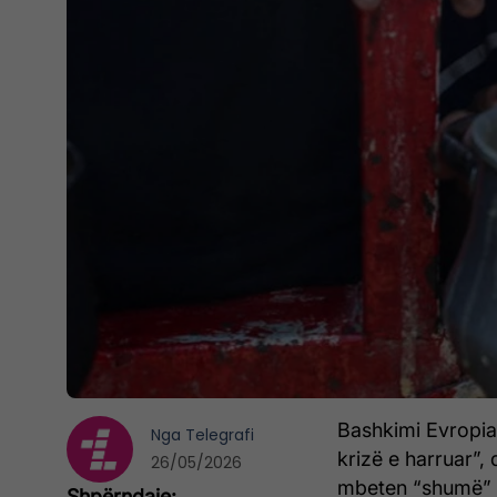
Bashkimi Evropia
Nga
Telegrafi
krizë e harruar”,
26/05/2026
mbeten “shumë” 