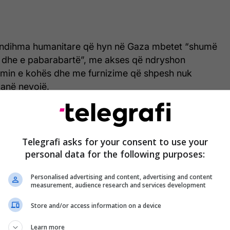
 ndihma humanitare që hyn në Gaza mbetet “shumë
 dhe e pabarabartë”, me akses që ndryshon
min e kohës dhe me furnizime që shpesh nuk
kanë nevojë.
 se kequshqyerja akute prek shumicën e fëmijëve në
megjithëse uria ekstreme u frenua në vitin 2025,
 zhdukur.
Telegrafi asks for your consent to use your
personal data for the following purposes:
enoim urinë vitin e kaluar në Gazë, por kjo nuk do të
Personalised advertising and content, advertising and content
mund të rikthehet”, deklaroi Hrncirova.
measurement, audience research and services development
at e zgjatura kanë bërë që njerëzit të varen nga
Store and/or access information on a device
të kufizuara ushqimore, pa ose me qasje shumë të
Learn more