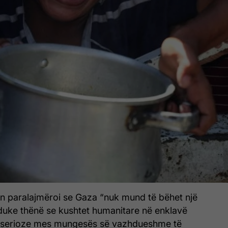
n paralajmëroi se Gaza “nuk mund të bëhet një
 duke thënë se kushtet humanitare në enklavë
serioze mes mungesës së vazhdueshme të