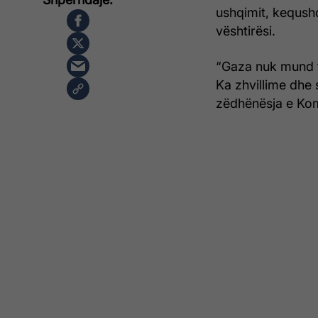
ushqimit, keqush
vështirësi.
“Gaza nuk mund të
Ka zhvillime dhe
zëdhënësja e Kom