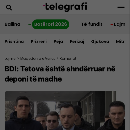
Ballina
Botërori 2026
Të fundit
Lajme
Prishtina
Prizreni
Peja
Ferizaj
Gjakova
Mitrov
Lajme
>
Maqedonia e Veriut
>
Komunat
BDI: Tetova është shndërruar në
deponi të madhe