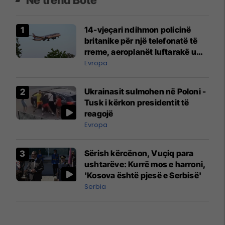
14-vjeçari ndihmon policinë
britanike për një telefonatë të
rreme, aeroplanët luftarakë u
ngritën në ajër për të
Evropa
interceptuar fluturaken e Qatar
Airways që po shkonte drejt
Ukrainasit sulmohen në Poloni -
Mançesterit
Tusk i kërkon presidentit të
reagojë
Evropa
Sërish kërcënon, Vuçiq para
ushtarëve: Kurrë mos e harroni,
'Kosova është pjesë e Serbisë'
Serbia