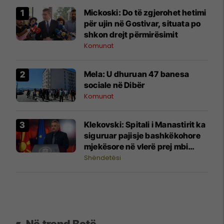
Mickoski: Do të zgjerohet hetimi
për ujin në Gostivar, situata po
shkon drejt përmirësimit
Komunat
Mela: U dhuruan 47 banesa
sociale në Dibër
Komunat
Klekovski: Spitali i Manastirit ka
siguruar pajisje bashkëkohore
mjekësore në vlerë prej mbi
30,4 milionë denarë
Shëndetësi
Në trend Botë