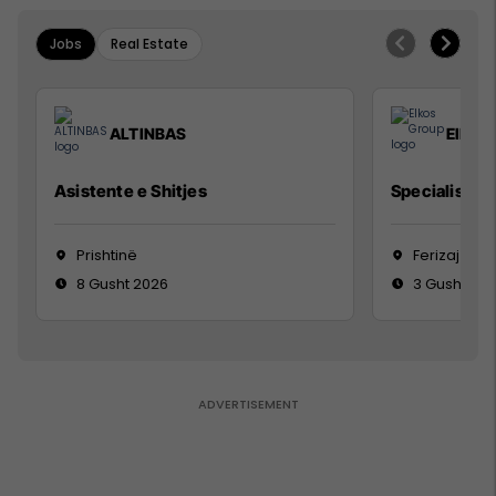
Jobs
Real Estate
ALTINBAS
Elkos
Asistente e Shitjes
Specialist Mi
Prishtinë
Ferizaj
8 Gusht 2026
3 Gusht 20