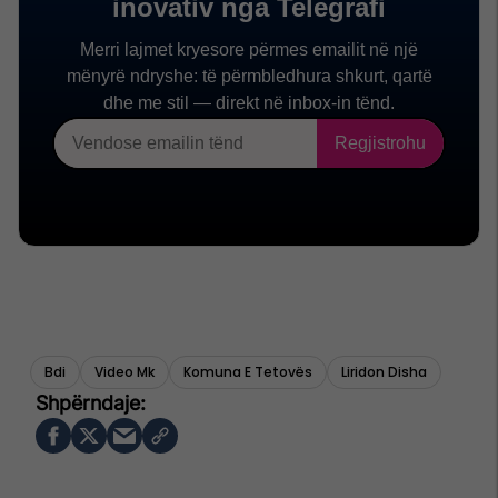
Bdi
Video Mk
Komuna E Tetovës
Liridon Disha