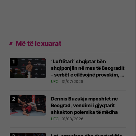
Më të lexuarat
‘Luftëtari’ shqiptar bën
shqiponjën në mes të Beogradit
- serbët e cilësojnë provokim, ai
e cilëson simbol të identitetit
UFC
31/07/2026
Dennis Buzukja mposhtet në
Beograd, vendimi i gjyqtarit
shkakton polemika të mëdha
UFC
01/08/2026
Lot, emocione dhe duartrokitje,