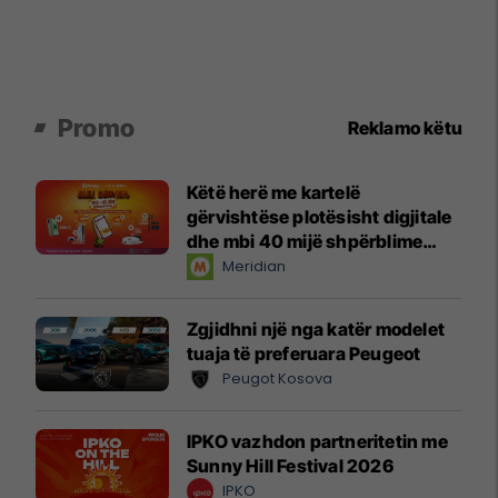
Promo
Reklamo këtu
Këtë herë me kartelë
gërvishtëse plotësisht digjitale
dhe mbi 40 mijë shpërblime
instant!
Meridian
Zgjidhni një nga katër modelet
tuaja të preferuara Peugeot
Peugot Kosova
IPKO vazhdon partneritetin me
Sunny Hill Festival 2026
IPKO