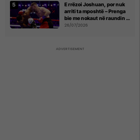
E rrëzoi Joshuan, por nuk
arriti ta mposhtë – Prenga
bie me nokaut në raundin e
dytë
26/07/2026