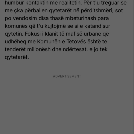
humbur kontaktin me realitetin. Për t'u treguar se
me çka përballen qytetarët në përditshmëri, sot
po vendosim disa thasë mbeturinash para
komunës që t'u kujtojmë se si e katandisur
qytetin. Fokusi i klanit të mafisë urbane që
udhëheq me Komunën e Tetovës është te
tenderët milionësh dhe ndërtesat, e jo tek
qytetarët.