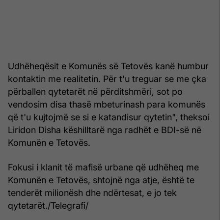
Udhëheqësit e Komunës së Tetovës kanë humbur
kontaktin me realitetin. Për t'u treguar se me çka
përballen qytetarët në përditshmëri, sot po
vendosim disa thasë mbeturinash para komunës
që t'u kujtojmë se si e katandisur qytetin", theksoi
Liridon Disha këshilltarë nga radhët e BDI-së në
Komunën e Tetovës.
Fokusi i klanit të mafisë urbane që udhëheq me
Komunën e Tetovës, shtojnë nga atje, është te
tenderët milionësh dhe ndërtesat, e jo tek
qytetarët./Telegrafi/