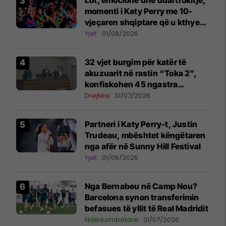
momenti i Katy Perry me 10-
vjeçaren shqiptare që u kthye
në simbolin e natës në Sunny
Yjet
01/08/2026
Hill
32 vjet burgim për katër të
akuzuarit në rastin “Toka 2”,
konfiskohen 45 ngastra
kadastrale
Drejtësi
31/07/2026
Partneri i Katy Perry-t, Justin
Trudeau, mbështet këngëtaren
nga afër në Sunny Hill Festival
Yjet
01/08/2026
Nga Bernabeu në Camp Nou?
Barcelona synon transferimin
befasues të yllit të Real Madridit
Ndërkombëtare
31/07/2026