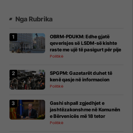
Nga Rubrika
OBRM-PDUKM: Edhe gjatë
qeverisjes së LSDM-së kishte
raste me ujë të pasigurt për pije
Politikë
SPGPM: Gazetarët duhet të
kenë qasje në informacion
Politikë
Gashi shpall zgjedhjet e
jashtëzakonshme në Komunën
e Bërvenicës më 18 tetor
Politikë