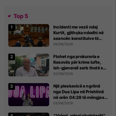
Top 5
Incidenti me vezë ndaj
Kurtit, gjithçka ndodhi në
seancën konstituive të
Kuvendit
06/08/2026
Ftohet nga prokuroria e
Kosovës për krime lufte,
ish-gjenerali serb thotë se
dikush e tradhtoi në
02/08/2026
Beograd
Një pleskavicë e ngrënë
nga Dua Lipa në Prishtinë
në orën 04:28 të mëngjesit
- dhe bota digjitale serbe
03/08/2026
shpall gjendjen e luftës
“Vrisni, vrisni shqiptarët”,