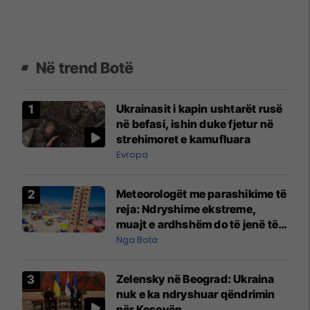
Në trend Botë
Ukrainasit i kapin ushtarët rusë
në befasi, ishin duke fjetur në
strehimoret e kamufluara
Evropa
Meteorologët me parashikime të
reja: Ndryshime ekstreme,
muajt e ardhshëm do të jenë të
pazakontë
Nga Bota
Zelensky në Beograd: Ukraina
nuk e ka ndryshuar qëndrimin
për Kosovën