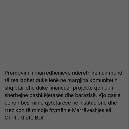
Promovimi i marrëdhënieve ndëretnike nuk mund
të realizohet duke lënë në margjina komunitetin
shqiptar dhe duke financuar projekte që nuk i
shërbejnë bashkëjetesës dhe barazisë. Kjo qasje
cenon besimin e qytetarëve në institucione dhe
rrezikon të minojë frymën e Marrëveshjes së
Ohrit”, thotë BDI.