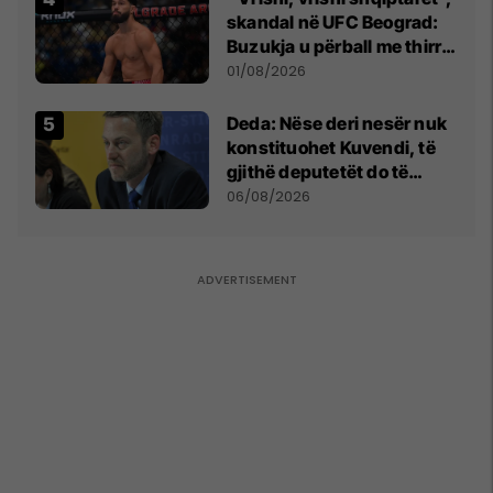
skandal në UFC Beograd:
Buzukja u përball me thirrje
anti-shqiptare nga
01/08/2026
tribunat
Deda: Nëse deri nesër nuk
konstituohet Kuvendi, të
gjithë deputetët do të
bëjnë shkelje të rëndë
06/08/2026
kushtetuese