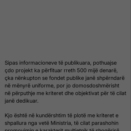
Sipas informacioneve të publikuara, pothuajse
çdo projekt ka përfituar rreth 500 mijë denarë,
çka nënkupton se fondet publike janë shpërndarë
në mënyrë uniforme, por jo domosdoshmërisht
në përputhje me kriteret dhe objektivat për të cilat
janë dedikuar.
Kjo është në kundërshtim të plotë me kriteret e
shpallura nga vetë Ministria, të cilat parashohin
promovimin e karakterit multietnik të shoqërisë,