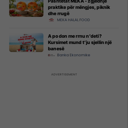
Pashtetat MEKA - zgjedhje
praktike për mëngjes, piknik
dhe rrugë
MEKA HALAL FOOD
A po don me rrnu n’deti?
Kursimet mund t’ju sjellin një
banesë
Banka Ekonomike