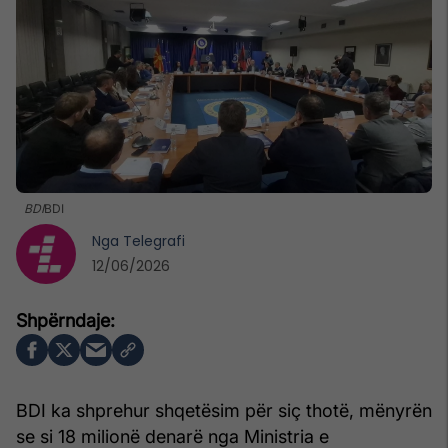
BDI
BDI
Nga
Telegrafi
12/06/2026
BDI ka shprehur shqetësim për siç thotë, mënyrën
se si 18 milionë denarë nga Ministria e