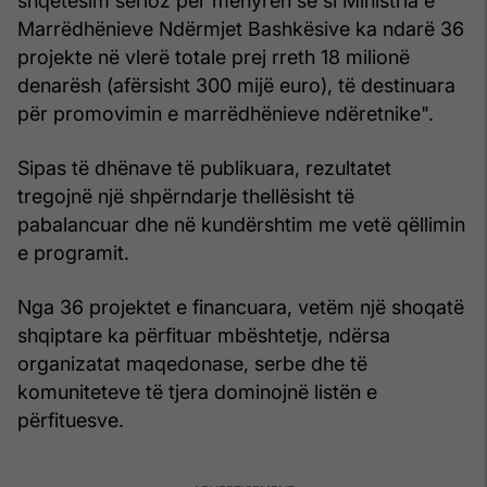
shqetësim serioz për mënyrën se si Ministria e
Marrëdhënieve Ndërmjet Bashkësive ka ndarë 36
projekte në vlerë totale prej rreth 18 milionë
denarësh (afërsisht 300 mijë euro), të destinuara
për promovimin e marrëdhënieve ndëretnike".
Sipas të dhënave të publikuara, rezultatet
tregojnë një shpërndarje thellësisht të
pabalancuar dhe në kundërshtim me vetë qëllimin
e programit.
Nga 36 projektet e financuara, vetëm një shoqatë
shqiptare ka përfituar mbështetje, ndërsa
organizatat maqedonase, serbe dhe të
komuniteteve të tjera dominojnë listën e
përfituesve.