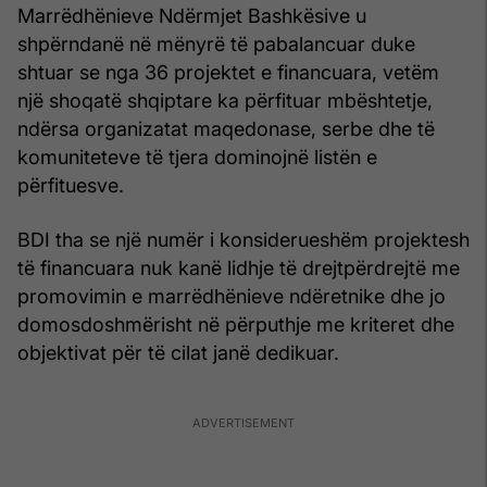
Marrëdhënieve Ndërmjet Bashkësive u
shpërndanë në mënyrë të pabalancuar duke
shtuar se nga 36 projektet e financuara, vetëm
një shoqatë shqiptare ka përfituar mbështetje,
ndërsa organizatat maqedonase, serbe dhe të
komuniteteve të tjera dominojnë listën e
përfituesve.
BDI tha se një numër i konsiderueshëm projektesh
të financuara nuk kanë lidhje të drejtpërdrejtë me
promovimin e marrëdhënieve ndëretnike dhe jo
domosdoshmërisht në përputhje me kriteret dhe
objektivat për të cilat janë dedikuar.