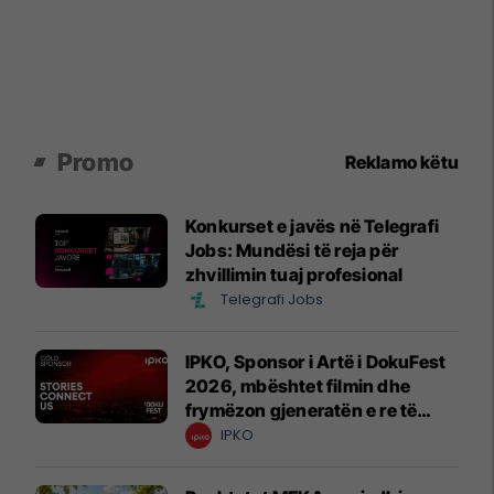
Promo
Reklamo këtu
Konkurset e javës në Telegrafi
Jobs: Mundësi të reja për
zhvillimin tuaj profesional
Telegrafi Jobs
IPKO, Sponsor i Artë i DokuFest
2026, mbështet filmin dhe
frymëzon gjeneratën e re të
krijuesve
IPKO