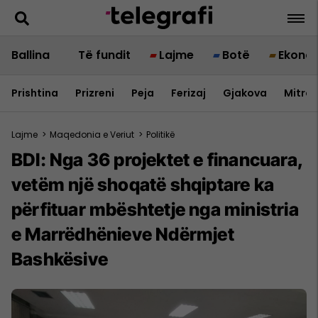
Ballina
Të fundit
Lajme
Botë
Ekono
Prishtina
Prizreni
Peja
Ferizaj
Gjakova
Mitrov
Lajme
>
Maqedonia e Veriut
>
Politikë
BDI: Nga 36 projektet e financuara,
vetëm një shoqatë shqiptare ka
përfituar mbështetje nga ministria
e Marrëdhënieve Ndërmjet
Bashkësive