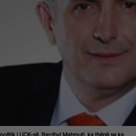
politik i UÇK-së, Bardhyl Mahmuti, ka thënë se ka