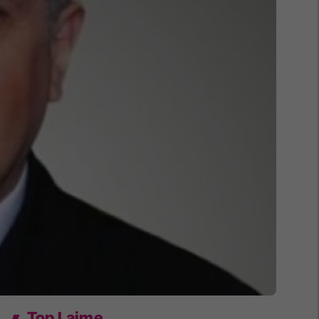
Top Lajme