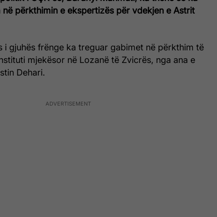
në përkthimin e ekspertizës për vdekjen e Astrit
 i gjuhës frënge ka treguar gabimet në përkthim të
nstituti mjekësor në Lozanë të Zvicrës, nga ana e
stin Dehari.