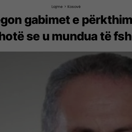
Lajme
>
Kosovë
gon gabimet e përkthimi
thotë se u mundua të fsh