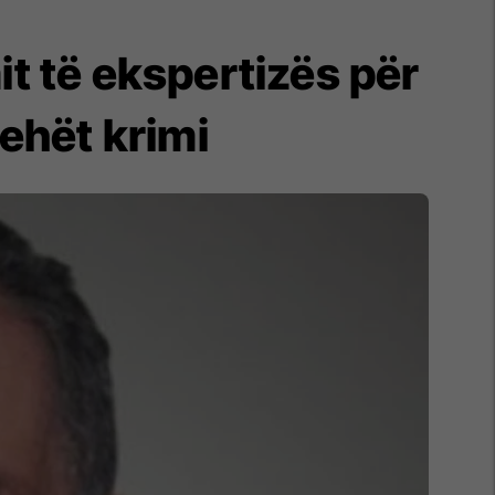
t të ekspertizës për
ehët krimi