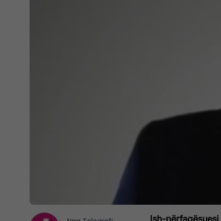
Ish-përfaqësuesi 