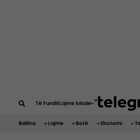
Të Fundit
Lajme lokale
Ballina
Lajme
Botë
Ekonomi
T