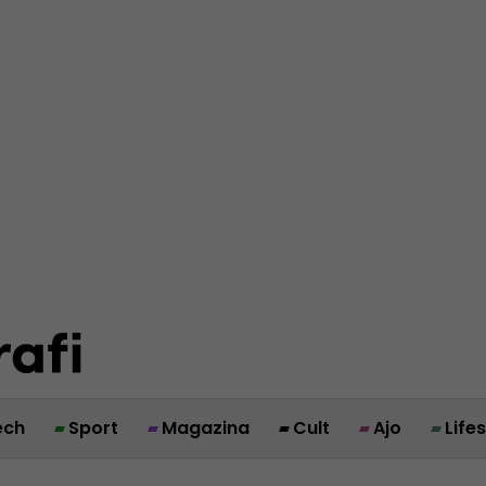
ech
Sport
Magazina
Cult
Ajo
Life