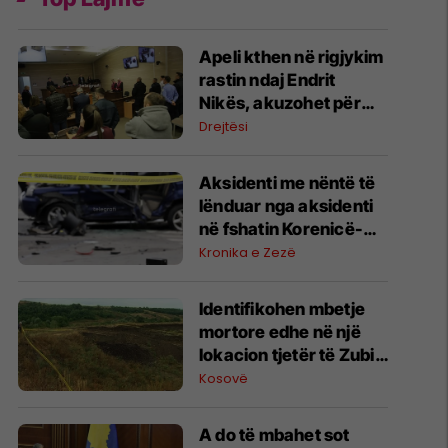
Apeli kthen në rigjykim
rastin ndaj Endrit
Nikës, akuzohet për
vrasjen e
Drejtësi
argjentinases
Aksidenti me nëntë të
lënduar nga aksidenti
në fshatin Korenicë-
deklarohen nga Spitali i
Kronika e Zezë
Gjakovës
Identifikohen mbetje
mortore edhe në një
lokacion tjetër të Zubin
Potokut, Policia dhe
Kosovë
Prokuroria Speciale
japin detajet
A do të mbahet sot