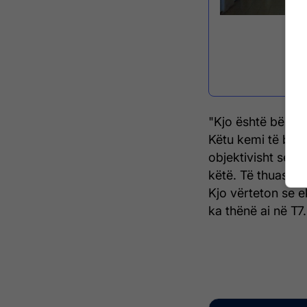
"Kjo është bërë n
Këtu kemi të bëj
objektivisht se pe
këtë. Të thuash 
Kjo vërteton se e
ka thënë ai në T7.