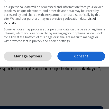
vdekjes së Astrit Deharit, i
Your personal data will be processed and information from your device
ardhur nga Zvicra
(cookies, unique identifiers, and other device data) may be stored by,
accessed by and shared with 369 partners, or used specifically by this
site. We and our partners may use precise geolocation data.
List of
(Dokument)
partners.
Some vendors may process your personal data on the basis of legitimate
interest, which you can object to by managing your options below. Look
for a link at the bottom of this page or in the site menu to manage or
withdraw consent in privacy and cookie settings.
ë mënyrë që të fshihet krimi më i madh i pasluftës.
më me të dhëna shumë të rëndësishme. Duke thënë
rsoni i tretë është i pranishëm raporti e vërteton
Manage options
Consent
që ka pasur pak ose aspak ADN është e pavërtetë.
kspertët neutral kanë bërë një hetim të shkëlqyer",