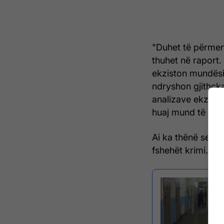
"Duhet të përmend
thuhet në raport
ekziston mundësia
ndryshon gjithçka
analizave ekzist
huaj mund të ekzi
Ai ka thënë se p
fshehët krimi.