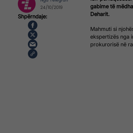
Nga
Telegrafi
gabime të mëdha 
24/10/2019
Deharit.
Mahmuti si njohës
ekspertizës nga i
prokurorisë në ra