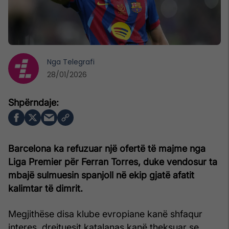
Nga
Telegrafi
28/01/2026
Barcelona ka refuzuar një ofertë të majme nga
Liga Premier për Ferran Torres, duke vendosur ta
mbajë sulmuesin spanjoll në ekip gjatë afatit
kalimtar të dimrit.
Megjithëse disa klube evropiane kanë shfaqur
interes, drejtuesit katalanas kanë theksuar se