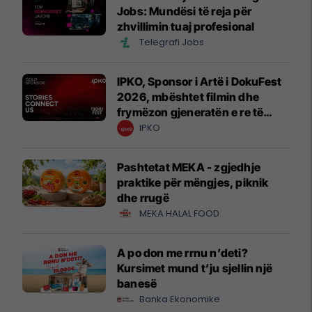
Jobs: Mundësi të reja për
zhvillimin tuaj profesional
Telegrafi Jobs
IPKO, Sponsor i Artë i DokuFest
2026, mbështet filmin dhe
frymëzon gjeneratën e re të
krijuesve
IPKO
Pashtetat MEKA - zgjedhje
praktike për mëngjes, piknik
dhe rrugë
MEKA HALAL FOOD
A po don me rrnu n’deti?
Kursimet mund t’ju sjellin një
banesë
Banka Ekonomike