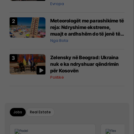
Evropa
Meteorologët me parashikime të
reja: Ndryshime ekstreme,
muajt e ardhshëm do të jenë të
pazakontë
Nga Bota
Zelensky në Beograd: Ukraina
nuk e ka ndryshuar qëndrimin
për Kosovën
Politikë
Jobs
Real Estate