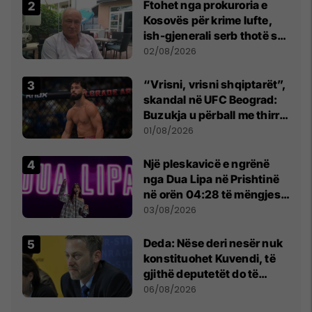
Ftohet nga prokuroria e
Kosovës për krime lufte,
ish-gjenerali serb thotë se
dikush e tradhtoi në
02/08/2026
Beograd
“Vrisni, vrisni shqiptarët”,
skandal në UFC Beograd:
Buzukja u përball me thirrje
anti-shqiptare nga
01/08/2026
tribunat
Një pleskavicë e ngrënë
nga Dua Lipa në Prishtinë
në orën 04:28 të mëngjesit
- dhe bota digjitale serbe
03/08/2026
shpall gjendjen e luftës
Deda: Nëse deri nesër nuk
konstituohet Kuvendi, të
gjithë deputetët do të
bëjnë shkelje të rëndë
06/08/2026
kushtetuese