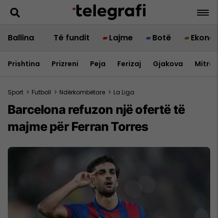
Ballina
Të fundit
Lajme
Botë
Ekono
Prishtina
Prizreni
Peja
Ferizaj
Gjakova
Mitrov
Sport
>
Futboll
>
Ndërkombëtare
>
La Liga
Barcelona refuzon një ofertë të
majme për Ferran Torres