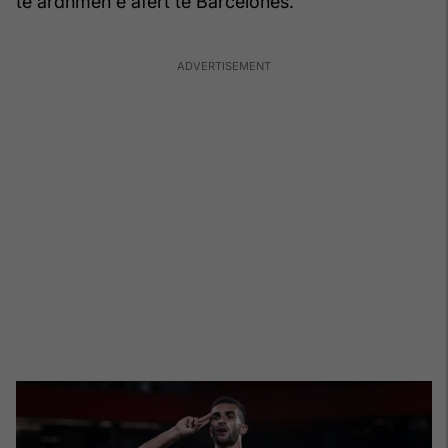
të ardhmen e afërt të Barcelonës.