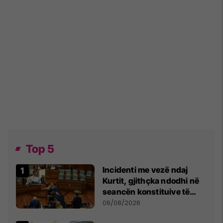
Top 5
Incidenti me vezë ndaj
Kurtit, gjithçka ndodhi në
seancën konstituive të
Kuvendit
06/08/2026