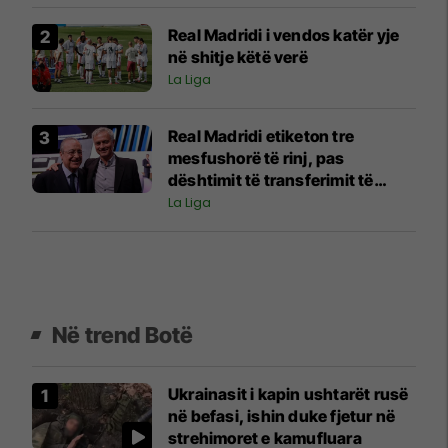
Real Madridi i vendos katër yje
në shitje këtë verë
La Liga
Real Madridi etiketon tre
mesfushorë të rinj, pas
dështimit të transferimit të
Rodrit
La Liga
Në trend Botë
Ukrainasit i kapin ushtarët rusë
në befasi, ishin duke fjetur në
strehimoret e kamufluara