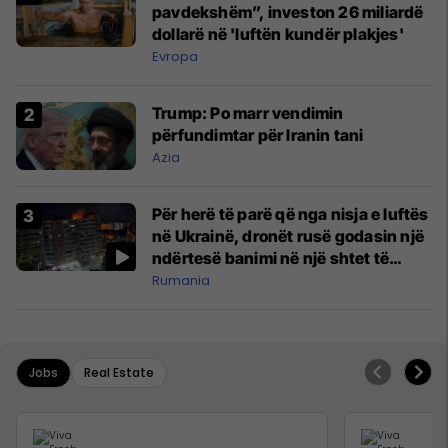
pavdekshëm”, investon 26 miliardë
dollarë në 'luftën kundër plakjes'
Evropa
Trump: Po marr vendimin
përfundimtar për Iranin tani
Azia
Për herë të parë që nga nisja e luftës
në Ukrainë, dronët rusë godasin një
ndërtesë banimi në një shtet të
NATO-s
Rumania
Jobs
Real Estate