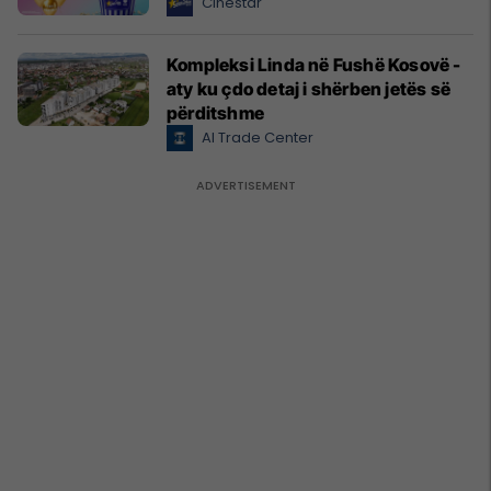
Cinestar
Kompleksi Linda në Fushë Kosovë -
aty ku çdo detaj i shërben jetës së
përditshme
Al Trade Center