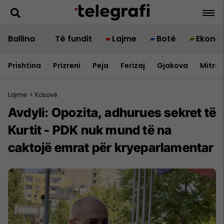
Ballina
Të fundit
Lajme
Botë
Ekono
Prishtina
Prizreni
Peja
Ferizaj
Gjakova
Mitrov
Lajme
>
Kosovë
Avdyli: Opozita, adhurues sekret të
Kurtit - PDK nuk mund të na
caktojë emrat për kryeparlamentar