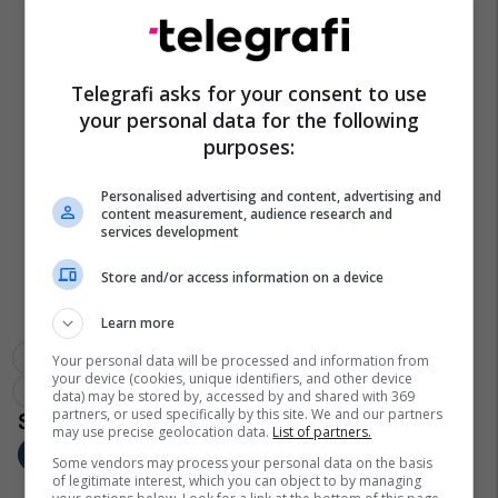
Telegrafi asks for your consent to use
your personal data for the following
purposes:
Personalised advertising and content, advertising and
content measurement, audience research and
services development
Store and/or access information on a device
Learn more
Kuvendi I Kosovës
Seanca Konstituive
Haxhi Avdyli
Your personal data will be processed and information from
your device (cookies, unique identifiers, and other device
Konstituimi I Kuvendit
data) may be stored by, accessed by and shared with 369
partners, or used specifically by this site. We and our partners
may use precise geolocation data.
List of partners.
Some vendors may process your personal data on the basis
of legitimate interest, which you can object to by managing