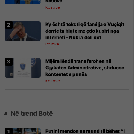
Kosovë
Kosovë
Ky është teksti që familja e Vuçiqit
donte ta hiqte me çdo kusht nga
interneti - Nuk ia doli dot
Politikë
Mijëra lëndë transferohen në
Gjykatën Administrative, sfiduese
kontestet e punës
Kosovë
Në trend Botë
Putini mendon se mund të bëhet “i