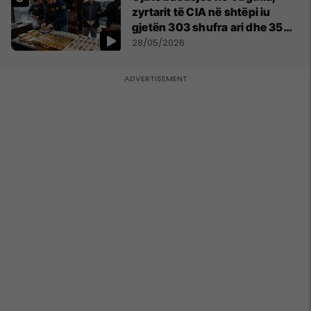
zyrtarit të CIA në shtëpi iu
gjetën 303 shufra ari dhe 35
orë luksoze Rolex
28/05/2026