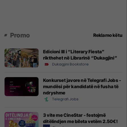
Promo
Reklamo këtu
Edicioni III i “Literary Fiesta”
rikthehet në Librarinë “Dukagjini”
Dukagjini Bookstore
Konkurset javore në Telegrafi Jobs -
mundësi për kandidatë në fusha të
ndryshme
Telegrafi Jobs
3 vite me CineStar - festojmë
ditëlindjen me bileta vetëm 2.50€!