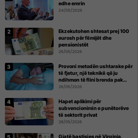
edhe emrin
24/05/2026
Ekzekutohen shtesat prej 100
eurosh për fëmijët dhe
pensionistët
26/05/2026
Provoni metodën ushtarake për
të fjetur, një teknikë që ju
ndihmon të flini brenda pak
minutash
26/05/2026
Hapet aplikimi për
subvencionimin e punëtorëve
të sektorit privat
28/05/2026
Gjatë bastisjes në Virginia,