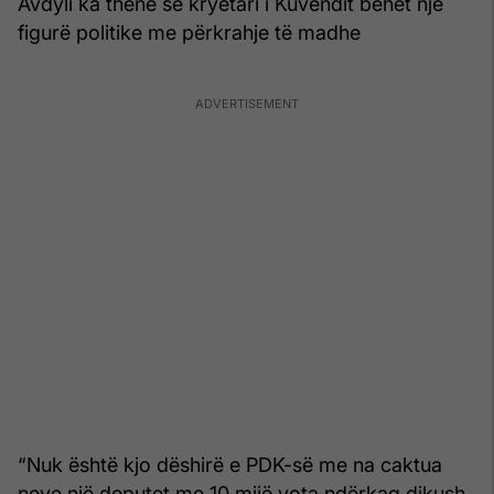
Avdyli ka thënë se kryetari i Kuvendit bëhet një
figurë politike me përkrahje të madhe
“Nuk është kjo dëshirë e PDK-së me na caktua
neve një deputet me 10 mijë vota ndërkaq dikush