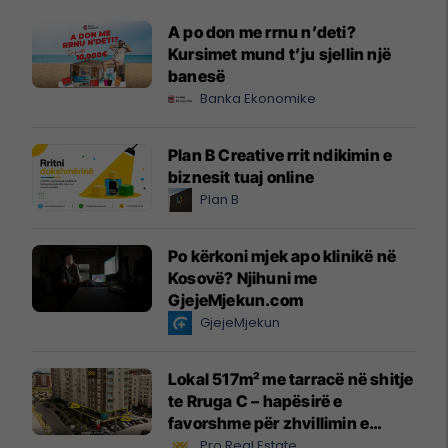
A po don me rrnu n’deti?
Kursimet mund t’ju sjellin një
banesë
Banka Ekonomike
Plan B Creative rrit ndikimin e
biznesit tuaj online
Plan B
Po kërkoni mjek apo klinikë në
Kosovë? Njihuni me
GjejeMjekun.com
GjejeMjekun
Lokal 517m² me tarracë në shitje
te Rruga C – hapësirë e
favorshme për zhvillimin e
biznesit #15796
Pro Real Estate