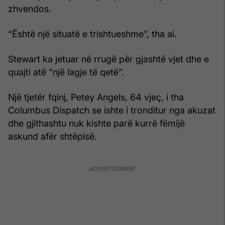
zhvendos.
“Është një situatë e trishtueshme”, tha ai.
Stewart ka jetuar në rrugë për gjashtë vjet dhe e
quajti atë “një lagje të qetë”.
Një tjetër fqinj, Petey Angels, 64 vjeç, i tha
Columbus Dispatch se ishte i tronditur nga akuzat
dhe gjithashtu nuk kishte parë kurrë fëmijë
askund afër shtëpisë.