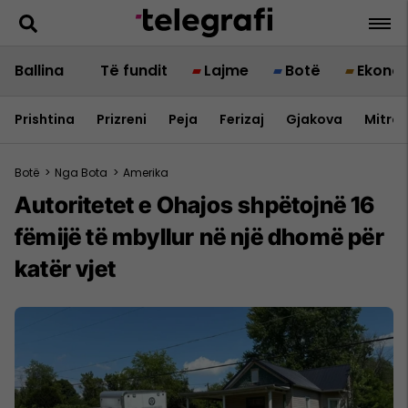
Ballina
Të fundit
Lajme
Botë
Ekono
Prishtina
Prizreni
Peja
Ferizaj
Gjakova
Mitrov
Botë
>
Nga Bota
>
Amerika
Autoritetet e Ohajos shpëtojnë 16
fëmijë të mbyllur në një dhomë për
katër vjet