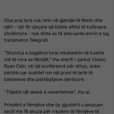
Disa prej tyre nuk ishin në gjendje të flisnin dhe
njëri - një 18-vjeçare që kishte aftësi të kufizuara
zhvillimore - nuk dinte as të shkruante emrin e saj,
transmeton Telegrafi.
"Shumica e bagëtive tona mbaheshin në kushte
më të mira se fëmijët," tha sherifi i qarkut Vinton,
Ryan Cain, në një konferencë për shtyp, duke
përshkruar kushtet me një prani të lartë të
baktereve dhe jashtëqitjeve njerëzore.
"Thjesht një skenë e neveritshme", tha ai.
Prindërit e fëmijëve dhe dy gjyshërit u akuzuan
secili me 16 akuza për rrezikim të fëmijëve të