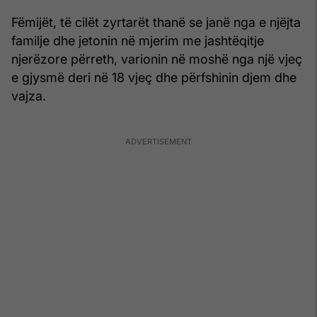
Fëmijët, të cilët zyrtarët thanë se janë nga e njëjta
familje dhe jetonin në mjerim me jashtëqitje
njerëzore përreth, varionin në moshë nga një vjeç
e gjysmë deri në 18 vjeç dhe përfshinin djem dhe
vajza.