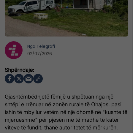
Nga
Telegrafi
02/07/2026
Gjashtëmbëdhjetë fëmijë u shpëtuan nga një
shtëpi e rrënuar në zonën rurale të Ohajos, pasi
ishin të mbyllur vetëm në një dhomë në "kushte të
mjerueshme" për pjesën më të madhe të katër
viteve të fundit, thanë autoritetet të mërkurën.