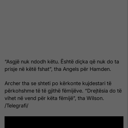
“Asgjë nuk ndodh këtu. Është diçka që nuk do ta
prisje në këtë fshat”, tha Angels për Hamden.
Archer tha se shteti po kërkonte kujdestari të
përkohshme të të gjithë fëmijëve. “Drejtësia do të
vihet në vend për këta fëmijë”, tha Wilson.
/Telegrafi/