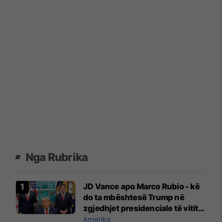
Nga Rubrika
JD Vance apo Marco Rubio - kë
do ta mbështesë Trump në
zgjedhjet presidenciale të vitit
2028?
Amerika