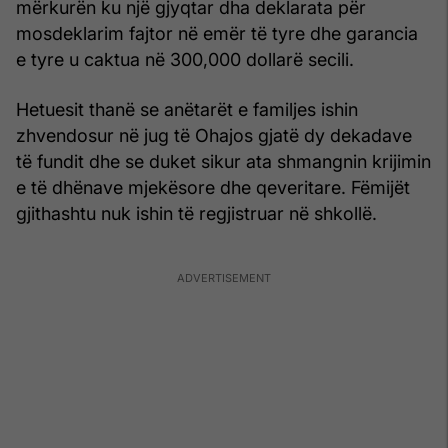
mërkurën ku një gjyqtar dha deklarata për
mosdeklarim fajtor në emër të tyre dhe garancia
e tyre u caktua në 300,000 dollarë secili.
Hetuesit thanë se anëtarët e familjes ishin
zhvendosur në jug të Ohajos gjatë dy dekadave
të fundit dhe se duket sikur ata shmangnin krijimin
e të dhënave mjekësore dhe qeveritare. Fëmijët
gjithashtu nuk ishin të regjistruar në shkollë.