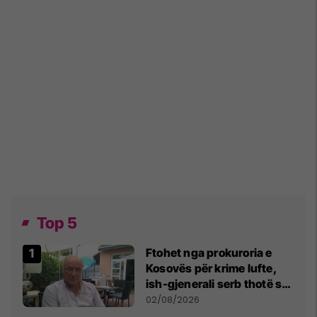
Top 5
Ftohet nga prokuroria e
Kosovës për krime lufte,
ish-gjenerali serb thotë se
dikush e tradhtoi në
02/08/2026
Beograd