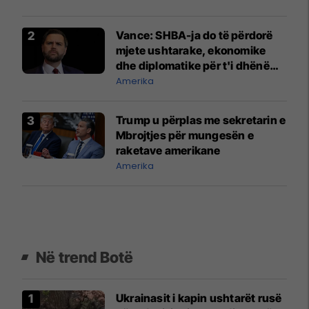
Vance: SHBA-ja do të përdorë
mjete ushtarake, ekonomike
dhe diplomatike për t'i dhënë
fund luftës në Iran
Amerika
Trump u përplas me sekretarin e
Mbrojtjes për mungesën e
raketave amerikane
Amerika
Në trend Botë
Ukrainasit i kapin ushtarët rusë