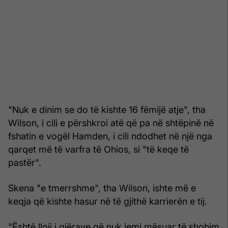
"Nuk e dinim se do të kishte 16 fëmijë atje", tha
Wilson, i cili e përshkroi atë që pa në shtëpinë në
fshatin e vogël Hamden, i cili ndodhet në një nga
qarqet më të varfra të Ohios, si "të keqe të
pastër".
Skena "e tmerrshme", tha Wilson, ishte më e
keqja që kishte hasur në të gjithë karrierën e tij.
"Është lloji i gjërave që nuk jemi mësuar të shohim