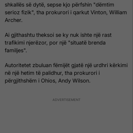
shkallës së dytë, sepse kjo përfshin "dëmtim
serioz fizik", tha prokurori i qarkut Vinton, William
Archer.
Ai gjithashtu theksoi se ky nuk ishte një rast
trafikimi njerëzor, por një "situatë brenda
familjes".
Autoritetet zbuluan fëmijët gjatë një urdhri kërkimi
në një hetim të palidhur, tha prokurori i
përgjithshëm i Ohios, Andy Wilson.