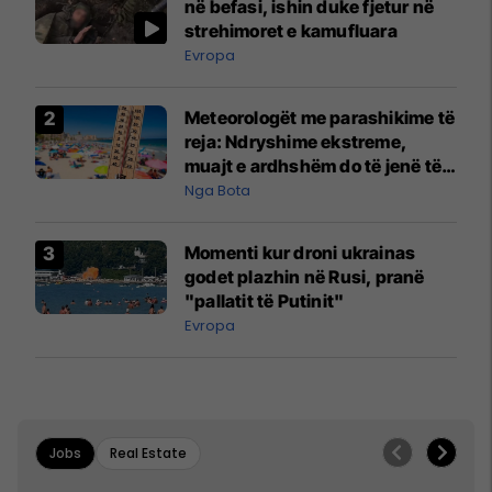
në befasi, ishin duke fjetur në
strehimoret e kamufluara
Evropa
Meteorologët me parashikime të
reja: Ndryshime ekstreme,
muajt e ardhshëm do të jenë të
pazakontë
Nga Bota
Momenti kur droni ukrainas
godet plazhin në Rusi, pranë
"pallatit të Putinit"
Evropa
Jobs
Real Estate