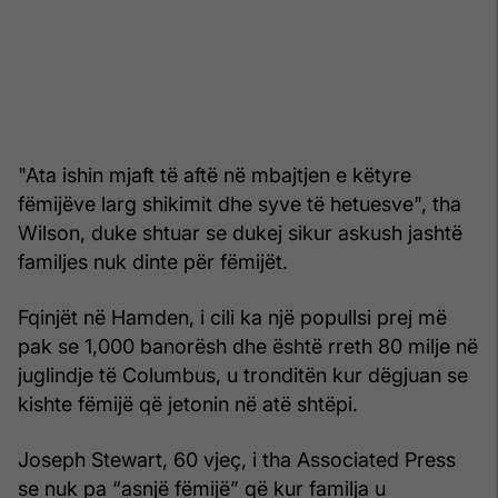
"Ata ishin mjaft të aftë në mbajtjen e këtyre
fëmijëve larg shikimit dhe syve të hetuesve", tha
Wilson, duke shtuar se dukej sikur askush jashtë
familjes nuk dinte për fëmijët.
Fqinjët në Hamden, i cili ka një popullsi prej më
pak se 1,000 banorësh dhe është rreth 80 milje në
juglindje të Columbus, u tronditën kur dëgjuan se
kishte fëmijë që jetonin në atë shtëpi.
Joseph Stewart, 60 vjeç, i tha Associated Press
se nuk pa “asnjë fëmijë” që kur familja u