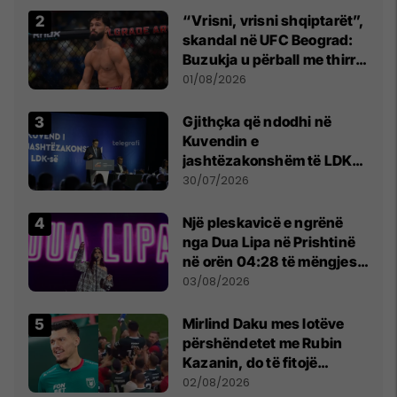
“Vrisni, vrisni shqiptarët”,
skandal në UFC Beograd:
Buzukja u përball me thirrje
anti-shqiptare nga
01/08/2026
tribunat
Gjithçka që ndodhi në
Kuvendin e
jashtëzakonshëm të LDK-
së
30/07/2026
Një pleskavicë e ngrënë
nga Dua Lipa në Prishtinë
në orën 04:28 të mëngjesit
- dhe bota digjitale serbe
03/08/2026
shpall gjendjen e luftës
Mirlind Daku mes lotëve
përshëndetet me Rubin
Kazanin, do të fitojë
miliona te Spartak Moska
02/08/2026