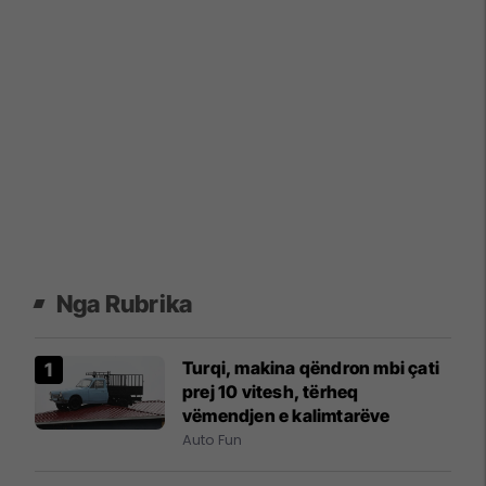
Nga Rubrika
Turqi, makina qëndron mbi çati
prej 10 vitesh, tërheq
vëmendjen e kalimtarëve
Auto Fun