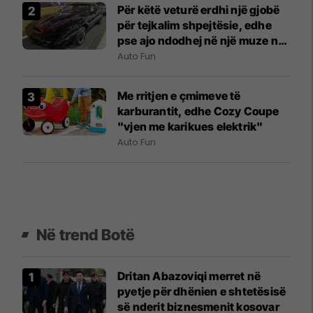
Për këtë veturë erdhi një gjobë
për tejkalim shpejtësie, edhe
pse ajo ndodhej në një muze në
New York City
Auto Fun
Me rritjen e çmimeve të
karburantit, edhe Cozy Coupe
"vjen me karikues elektrik"
Auto Fun
Në trend Botë
Dritan Abazoviqi merret në
pyetje për dhënien e shtetësisë
së nderit biznesmenit kosovar