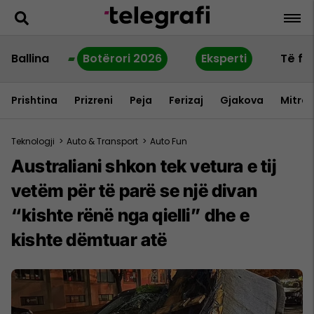
Ballina
Botërori 2026
Eksperti
Të fu
Prishtina
Prizreni
Peja
Ferizaj
Gjakova
Mitrov
Teknologji
>
Auto & Transport
>
Auto Fun
Australiani shkon tek vetura e tij
vetëm për të parë se një divan
“kishte rënë nga qielli” dhe e
kishte dëmtuar atë