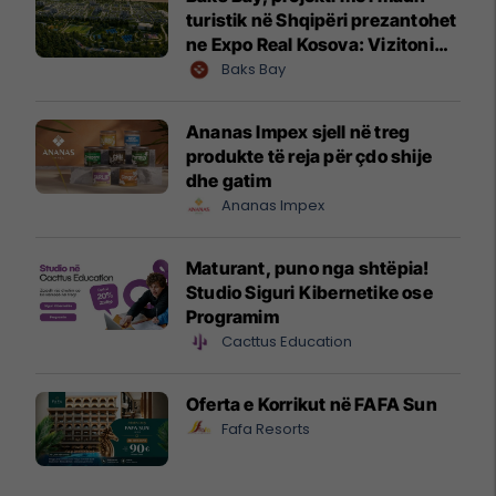
turistik në Shqipëri prezantohet
ne Expo Real Kosova: Vizitoni
shtandin dhe zbuloni
Baks Bay
mundësitë e investimit
Ananas Impex sjell në treg
produkte të reja për çdo shije
dhe gatim
Ananas Impex
Maturant, puno nga shtëpia!
Studio Siguri Kibernetike ose
Programim
Cacttus Education
Oferta e Korrikut në FAFA Sun
Fafa Resorts