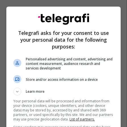
Telegrafi asks for your consent to use
your personal data for the following
Australia
Sydney
Divani
Toyota Yaris
purposes:
Personalised advertising and content, advertising and
content measurement, audience research and
services development
Store and/or access information on a device
Learn more
Your personal data will be processed and information from
your device (cookies, unique identifiers, and other device
data) may be stored by, accessed by and shared with 369
partners, or used specifically by this site. We and our partners
may use precise geolocation data.
List of partners.