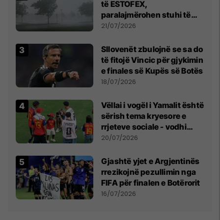
të ESTOFEX,
paralajmërohen stuhi të
fuqishme me breshër dhe
21/07/2026
erëra të forta
Sllovenët zbulojnë se sa do
të fitojë Vincic për gjykimin
e finales së Kupës së Botës
18/07/2026
Vëllai i vogël i Yamalit është
sërish tema kryesore e
rrjeteve sociale - vodhi
vëmendjen pas finales së
20/07/2026
Kupës së Botës
Gjashtë yjet e Argjentinës
rrezikojnë pezullimin nga
FIFA për finalen e Botërorit
16/07/2026