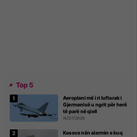
Top 5
Aeroplani më i ri luftarak i
Gjermanisë u ngrit për herë
të parë në qiell
16/07/2026
Kosova nën alarmin e kuq