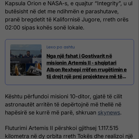
Kapsula Orion e NASA-s, e quajtur “Integrity”, u ul
butësisht në det me ndihmën e parashutave,
pranë bregdetit të Kalifornisë Jugore, rreth orës
02:00 sipas kohës sonë lokale.
Nga një fshat i Gostivarit në
misionin Artemis II - shqiptari
Albon Rexhepi rrëfen rrugëtimin e
tij drejt një prej projekteve më të
mëdha dhe më ambicioze të
NASA-s
Kështu përfundoi misioni 10-ditor, gjatë të cilit
astronautët arritën të depërtojnë më thellë në
hapësirë se kurrë më parë, shkruan
skynews
.
Fluturimi Artemis II përshkoi gjithsej 1.117.515
kilometra në dy orbita rreth Tokës dhe realizoi një