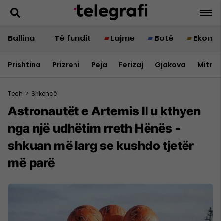
Ballina
Të fundit
Lajme
Botë
Ekono
Prishtina
Prizreni
Peja
Ferizaj
Gjakova
Mitrov
Tech
>
Shkencë
Astronautët e Artemis II u kthyen
nga një udhëtim rreth Hënës -
shkuan më larg se kushdo tjetër
më parë