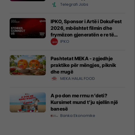
Telegrafi Jobs
IPKO, Sponsor i Artë i DokuFest
2026, mbështet filmin dhe
frymëzon gjeneratën e re të
krijuesve
IPKO
Pashtetat MEKA - zgjedhje
praktike për mëngjes, piknik
dhe rrugë
MEKA HALAL FOOD
A po don me rrnu n’deti?
Kursimet mund t’ju sjellin një
banesë
Banka Ekonomike