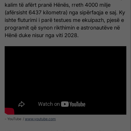
kalim të afërt pranë Hënës, rreth 4000 milje
(afërsisht 6437 kilometra) nga sipërfaqja e saj. Ky
ishte fluturimi i parë testues me ekuipazh, pjesë e
programit që synon rikthimin e astronautëve në
Hënë duke nisur nga viti 2028.
- YouTube
www.youtube.com