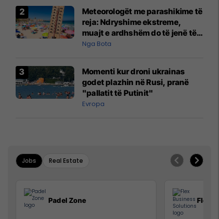
Meteorologët me parashikime të
reja: Ndryshime ekstreme,
muajt e ardhshëm do të jenë të
pazakontë
Nga Bota
Momenti kur droni ukrainas
godet plazhin në Rusi, pranë
"pallatit të Putinit"
Evropa
Jobs
Real Estate
Padel Zone
Flex B