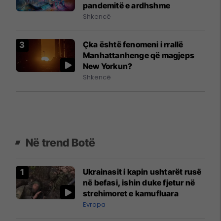
pandemitë e ardhshme
Shkencë
Çka është fenomeni i rrallë
Manhattanhenge që magjeps
New Yorkun?
Shkencë
Në trend Botë
Ukrainasit i kapin ushtarët rusë
në befasi, ishin duke fjetur në
strehimoret e kamufluara
Evropa