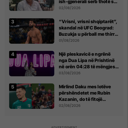
ish-gjenerali serb thotë se
dikush e tradhtoi në
02/08/2026
Beograd
“Vrisni, vrisni shqiptarët”,
skandal në UFC Beograd:
Buzukja u përball me thirrje
anti-shqiptare nga
01/08/2026
tribunat
Një pleskavicë e ngrënë
nga Dua Lipa në Prishtinë
në orën 04:28 të mëngjesit
- dhe bota digjitale serbe
03/08/2026
shpall gjendjen e luftës
Mirlind Daku mes lotëve
përshëndetet me Rubin
Kazanin, do të fitojë
miliona te Spartak Moska
02/08/2026