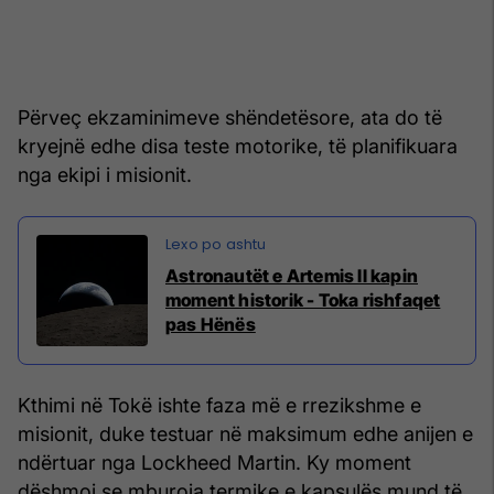
Përveç ekzaminimeve shëndetësore, ata do të
kryejnë edhe disa teste motorike, të planifikuara
nga ekipi i misionit.
Astronautët e Artemis II kapin
moment historik - Toka rishfaqet
pas Hënës
Kthimi në Tokë ishte faza më e rrezikshme e
misionit, duke testuar në maksimum edhe anijen e
ndërtuar nga Lockheed Martin. Ky moment
dëshmoi se mburoja termike e kapsulës mund të