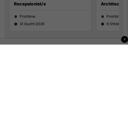
Recepsionist/e
Architect
Prishtine
Prishtinë
31 Gusht 2026
6 Shtator 2
×