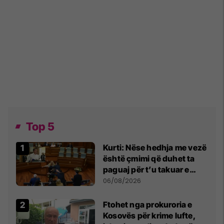
Top 5
Kurti: Nëse hedhja me vezë
është çmimi që duhet ta
paguaj për t’u takuar e
bashkëbiseduar jam i
06/08/2026
lumtur ta bëj këtë
Ftohet nga prokuroria e
Kosovës për krime lufte,