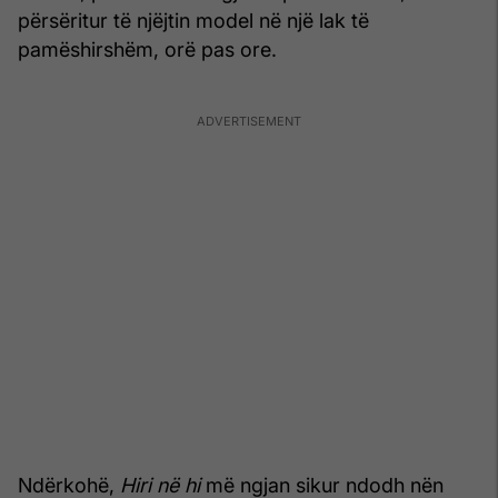
përsëritur të njëjtin model në një lak të
pamëshirshëm, orë pas ore.
Ndërkohë,
Hiri në hi
më ngjan sikur ndodh nën