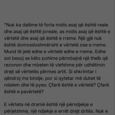
“Nuk ka dallime të forta midis asaj që është reale
dhe asaj që është joreale, as midis asaj që është e
vërtetë dhe asaj që është e rreme. Një gjë nuk
është domosdoshmërisht e vërtetë ose e rreme.
Mund të jetë edhe e vërtetë edhe e rreme. Edhe
sot besoj se këto pohime përmbajnë një thelb që
rezonon dhe mbeten të vlefshme për udhëtimin
drejt së vërtetës përmes artit. Si shkrim­tar i
qëndroj me bindje, por si qytetar më duhet të
ndalem dhe të pyes: Çfarë është e vërtetë? Çfarë
është e pavërtetë?
E vërteta në dramë është një përndjekje e
përjetshme, një ndjekje e errët drejt dritës. Nuk e