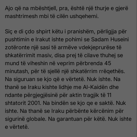
Ajo që na mbështjell, pra, është një thurje e gjerë
mashtri­mesh mbi të cilën ushqehemi.
Siç e di çdo shpirt këtu i pranishëm, përligjja për
pushtimin e Irakut ishte pohimi se Sadam Huseini
zotëronte një sasi të armëve vdekjeprurëse të
shkatërrimit masiv, disa prej të cilave thuhej se
mund të viheshin në veprim përbrenda 45
minutash, për të sjellë një shkatërrim rrëqethës.
Na siguruan se kjo që e vërtetë. Nuk ishte. Na
thanë se Iraku kishte lidhje me Al-Kaidën dhe
ndante përgjegjësinë për aktin tragjik të 11
shtatorit 2001. Na bindën se kjo qe e saktë. Nuk
ishte. Na thanë se Iraku përbënte kërcënim për
sigurinë globale. Na garantuan për këtë. Nuk ishte
e vërtetë.