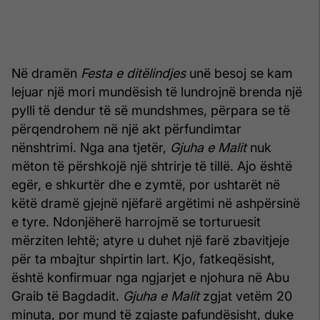
Në dramën
Festa e ditëlindjes
unë besoj se kam
lejuar një mori mundësish të lundrojnë brenda një
pylli të dendur të së mund­shmes, përpara se të
përqendrohem në një akt përfundimtar
nënshtrimi. Nga ana tjetër,
Gjuha e Malit
nuk
mëton të për­shkojë një shtrirje të tillë. Ajo është
egër, e shkurtër dhe e zymtë, por ushtarët në
këtë dramë gjejnë njëfarë argëtimi në ashpër­sinë
e tyre. Ndonjëherë harrojmë se torturuesit
mërziten lehtë; atyre u duhet një farë zbavitjeje
për ta mbajtur shpirtin lart. Kjo, fatkeqësisht,
është konfirmuar nga ngjarjet e njohura në Abu
Graib të Bagdadit.
Gjuha e Malit
zgjat vetëm 20
minuta, por mund të zgjaste pafundësisht, duke