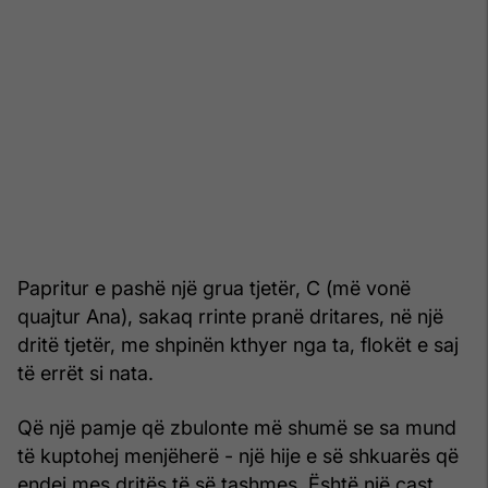
Papritur e pashë një grua tjetër, C (më vonë
quajtur Ana), sakaq rrinte pranë dritares, në një
dritë tjetër, me shpinën kthyer nga ta, flokët e saj
të errët si nata.
Që një pamje që zbulonte më shumë se sa mund
të kuptohej menjëherë - një hije e së shkuarës që
endej mes dritës të së tash­mes. Është një çast