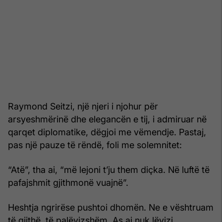
Raymond Seitzi, një njeri i njohur për
arsyeshmërinë dhe elegancën e tij, i admiruar në
qarqet diplomatike, dëgjoi me vëmendje. Pastaj,
pas një pauze të rëndë, foli me solemnitet:
“Atë”, tha ai, “më lejoni t’ju them diçka. Në luftë të
pafaj­shmit gjithmonë vuajnë”.
Heshtja ngrirëse pushtoi dhomën. Ne e vështruam
të gjithë, të palëvizshëm. As ai nuk lëvizi.