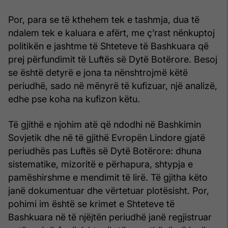
Por, para se të kthehem tek e tashmja, dua të
ndalem tek e kaluara e afërt, me ç’rast nënkuptoj
politikën e jashtme të Shte­teve të Bashkuara që
prej përfundimit të Luftës së Dytë Botë­rore. Besoj
se është detyrë e jona ta nënshtrojmë këtë
periudhë, sado në mënyrë të kufizuar, një analizë,
edhe pse koha na kufizon këtu.
Të gjithë e njohim atë që ndodhi në Bashkimin
Sovjetik dhe në të gjithë Evropën Lindore gjatë
periudhës pas Luftës së Dytë Botërore: dhuna
sistematike, mizoritë e përhapura, shtypja e
pamëshirshme e mendimit të lirë. Të gjitha këto
janë doku­mentuar dhe vërtetuar plotësisht. Por,
pohimi im është se kri­met e Shteteve të
Bashkuara në të njëjtën periudhë janë regji­struar