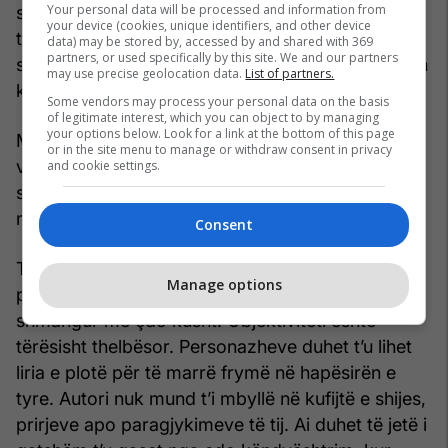
Your personal data will be processed and information from
shumëkuptimor -një kënetë që të gllabëron, një
your device (cookies, unique identifiers, and other device
trampolinë që të hedhë lart pa paralajmërim, një
data) may be stored by, accessed by and shared with 369
partners, or used specifically by this site. We and our partners
sipërfaqe akulli që mund të çahet në çdo çast nën
may use precise geolocation data.
List of partners.
këmbët e autorit.
Some vendors may process your personal data on the basis
of legitimate interest, which you can object to by managing
your options below. Look for a link at the bottom of this page
Megjithatë, siç kam theksuar, kërkimi për të
or in the site menu to manage or withdraw consent in privacy
vërtetën nuk mund të ndalet. Ai nuk mund të
and cookie settings.
shtyhet, as të anashkalohet. Duhet të përballet
menjëherë, aty ku ndodh vetë akti krijues.
Consent
Teatri politik, në vetvete, sjell një grup krejt tjetër
Manage options
proble­mesh. Predikimet dhe moralizimet duhen
shmangur me çdo kusht. Objektiviteti është
tërësisht thelbësor. Personazheve duhet t’u lihet
liria e plotë për të marrë frymë në hapësirën e
tyre. Autori nuk mund t’i mbyllë në kufijtë e shijes,
prirjeve apo paragjykimeve të tij. Ai duhet të jetë i