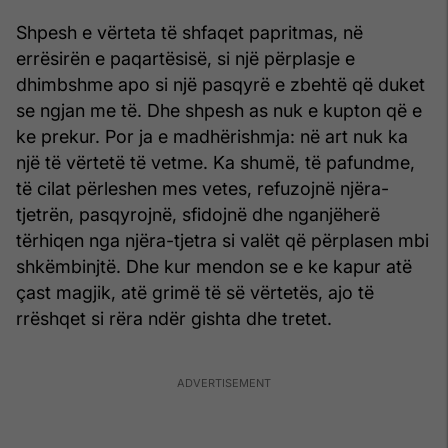
Shpesh e vërteta të shfaqet papritmas, në
errësirën e paqartë­sisë, si një përplasje e
dhimbshme apo si një pasqyrë e zbehtë që duket
se ngjan me të. Dhe shpesh as nuk e kupton që e
ke prekur. Por ja e madhërishmja: në art nuk ka
një të vërtetë të vetme. Ka shumë, të pafundme,
të cilat përleshen mes vetes, refuzojnë njëra-
tjetrën, pasqyrojnë, sfidojnë dhe nganjëherë
tërhiqen nga njëra-tjetra si valët që përplasen mbi
shkëmbinjtë. Dhe kur mendon se e ke kapur atë
çast magjik, atë grimë të së vërtetës, ajo të
rrëshqet si rëra ndër gishta dhe tretet.