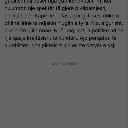
gatshëm t’u qaset nga çdo këndvështrim, kur
hulumton një spektër të gjerë pikë­pamjesh,
ndonjëherë i kapë në befasi, por gjithsesi duke u
dhënë lirinë ta ndjekin rrugën e tyre. Kjo, sigurisht,
nuk ecën gjith­monë. Ndërkaq, satira politike ndjek
një qasje krejtësisht të kundërt. Ajo përqafon të
kundërtën, dhe pikërisht kjo është detyra e saj.