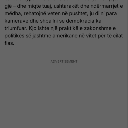
gjë – dhe miqtë tuaj, ushtarakët dhe ndër­marrjet e
mëdha, rehatojnë veten në pushtet, ju dilni para
kame­rave dhe shpallni se demokracia ka
triumfuar. Kjo ishte një praktikë e zakonshme e
politikës së jashtme amerikane në vitet për të cilat
flas.