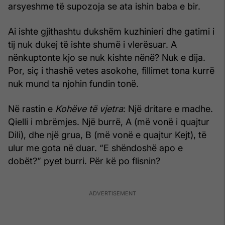
arsyeshme të supozoja se ata ishin baba e bir.
Ai ishte gjithashtu dukshëm kuzhinieri dhe gatimi i
tij nuk dukej të ishte shumë i vlerësuar. A
nënkuptonte kjo se nuk kishte nënë? Nuk e dija.
Por, siç i thashë vetes asokohe, fillimet tona kurrë
nuk mund ta njohin fundin tonë.
Në rastin e
Kohëve të vjetra
: Një dritare e madhe.
Qielli i mbrëmjes. Një burrë, A (më vonë i quajtur
Dili), dhe një grua, B (më vonë e quajtur Kejt), të
ulur me gota në duar. “E shën­doshë apo e
dobët?” pyet burri. Për kë po flisnin?