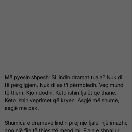
Më pyesin shpesh: Si lindin dramat tuaja? Nuk di
të përgji­gjem. Nuk di as t’i përmbledh. Veç mund
të them: Kjo ndodhi. Këto ishin fjalët që thanë.
Këto ishin veprimet që kryen. Asgjë më shumë,
asgjë më pak.
Shumica e dramave lindin prej një fjale, një imazhi,
apo një fije të thjeshtë mendimi. Fjala e shpallur