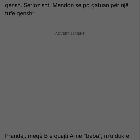
qensh. Seriozisht. Mendon se po gatuan për një
tufë qensh”.
Prandaj, meqë B e quajti A-në “baba”, m’u duk e