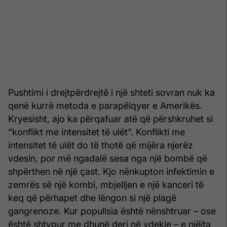
Pushtimi i drejtpërdrejtë i një shteti sovran nuk ka
qenë kurrë metoda e parapëlqyer e Amerikës.
Kryesisht, ajo ka përqafuar atë që përshkruhet si
“konflikt me intensitet të ulët”. Konflikti me
intensitet të ulët do të thotë që mijëra njerëz
vdesin, por më ngadalë sesa nga një bombë që
shpërthen në një çast. Kjo nën­kupton infektimin e
zemrës së një kombi, mbjelljen e një kan­ceri të
keq që përhapet dhe lëngon si një plagë
gangrenoze. Kur popullsia është nënshtruar – ose
është shtypur me dhunë deri në vdekje – e njëjta