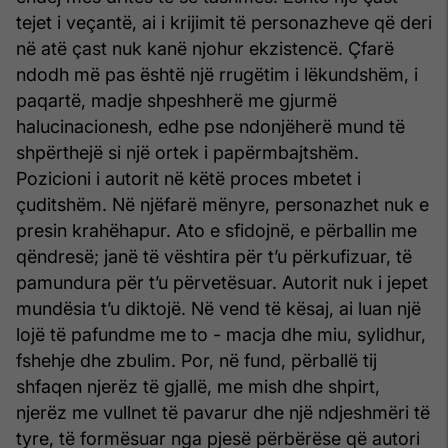
tejet i veçantë, ai i krijimit të personazheve që deri
në atë çast nuk kanë njohur ekzistencë. Çfarë
ndodh më pas është një rrugëtim i lëkundshëm, i
paqartë, madje shpesh­herë me gjurmë
halucinacionesh, edhe pse ndonjëherë mund të
shpërthejë si një ortek i papërmbajtshëm.
Pozicioni i autorit në këtë proces mbetet i
çuditshëm. Në njëfarë mënyre, perso­nazhet nuk e
presin krahëhapur. Ato e sfidojnë, e përballin me
qëndresë; janë të vështira për t’u përkufizuar, të
pamundura për t’u përvetësuar. Autorit nuk i jepet
mundësia t’u diktojë. Në vend të kësaj, ai luan një
lojë të pafundme me to - macja dhe miu, sylidhur,
fshehje dhe zbulim. Por, në fund, përballë tij
shfaqen njerëz të gjallë, me mish dhe shpirt,
njerëz me vullnet të pavarur dhe një ndjeshmëri të
tyre, të formësuar nga pjesë përbërëse që autori