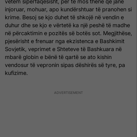
vetëm sipërfaqësisht, për të mos thënë që janë
injoruar, mohuar, apo kundërshtuar të pranohen si
krime. Besoj se kjo duhet të shkojë në vendin e
duhur dhe se kjo e vërtetë ka një peshë të madhe
në përcaktimin e pozitës së botës sot. Megjithëse,
pjesërisht e frenuar nga ekzistenca e Bashkimit
Sovjetik, vepri­met e Shteteve të Bashkuara në
mbarë globin e bënë të qartë se ato kishin
vendosur të vepronin sipas dëshirës së tyre, pa
kufizime.