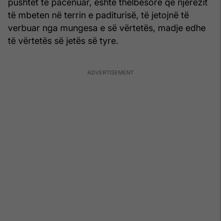
pushtet të pacenuar, është thelbësore që njerëzit
të mbeten në terrin e paditurisë, të jetojnë të
verbuar nga mungesa e së vërtetës, madje edhe
të vërtetës së jetës së tyre.