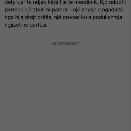
detyruar ta ndjek këtë fije të mendimit. Kjo ndodhi
përmes një zbulimi pamor - një zhytje e ngadaltë
nga hija drejt dritës, një proces ku e padukshmja
ngjizet në qartësi.