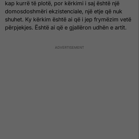
kap kurrë të plotë, por kërkimi i saj është një
domosdoshmëri ekzistenciale, një etje që nuk
shuhet. Ky kërkim është ai që i jep frymëzim vetë
përpjekjes. Është ai që e gjallëron udhën e artit.