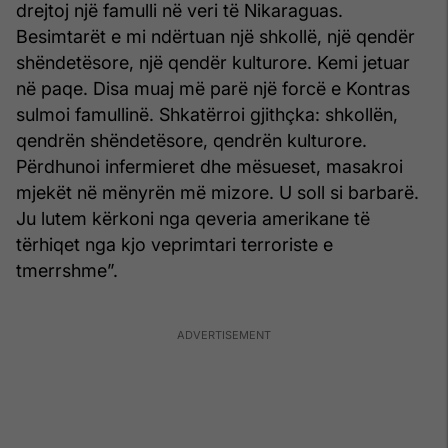
drejtoj një famulli në veri të Nikaraguas.
Besimtarët e mi ndërtuan një shkollë, një qendër
shëndetësore, një qendër kulturore. Kemi jetuar
në paqe. Disa muaj më parë një forcë e Kontras
sulmoi famullinë. Shkatërroi gjithçka: shkollën,
qendrën shëndetësore, qendrën kulturore.
Përdhunoi infermieret dhe mësueset, masa­kroi
mjekët në mënyrën më mizore. U soll si barbarë.
Ju lutem kërkoni nga qeveria amerikane të
tërhiqet nga kjo veprimtari terroriste e
tmerrshme”.