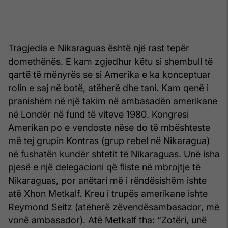
Tragjedia e Nikaraguas është një rast tepër
domethënës. E kam zgjedhur këtu si shembull të
qartë të mënyrës se si Amerika e ka konceptuar
rolin e saj në botë, atëherë dhe tani. Kam qenë i
pranishëm në një takim në ambasadën amerikane
në Londër në fund të viteve 1980. Kongresi
Amerikan po e vendoste nëse do të mbështeste
më tej grupin Kontras (grup rebel në Nika­ragua)
në fushatën kundër shtetit të Nikaraguas. Unë isha
pjesë e një delegacioni që fliste në mbrojtje të
Nikaraguas, por anëtari më i rëndësishëm ishte
atë Xhon Metkalf. Kreu i trupës amerikane ishte
Reymond Seitz (atëherë zëvendësambasador, më
vonë ambasador). Atë Metkalf tha: “Zotëri, unë