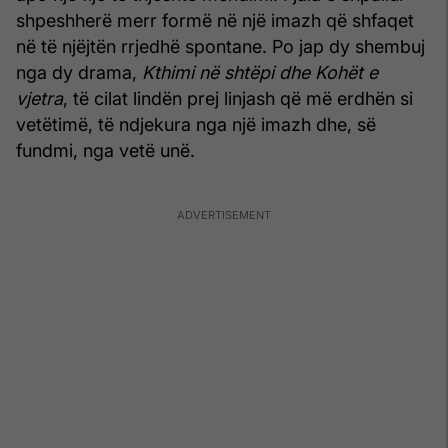
shpeshherë merr formë në një imazh që shfaqet
në të njëjtën rrjedhë spontane. Po jap dy shembuj
nga dy drama,
Kthimi në shtëpi dhe Kohët e
vjetra
, të cilat lindën prej linjash që më erdhën si
vetëtimë, të ndjekura nga një imazh dhe, së
fundmi, nga vetë unë.