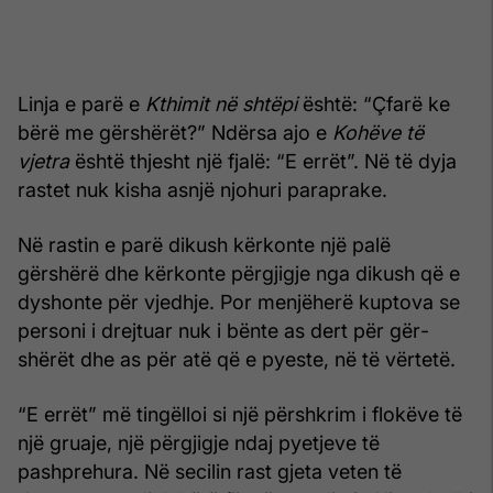
Linja e parë e
Kthimit në shtëpi
është: “Çfarë ke
bërë me gër­shërët?” Ndërsa ajo e
Kohëve të
vjetra
është thjesht një fjalë: “E errët”. Në të dyja
rastet nuk kisha asnjë njohuri paraprake.
Në rastin e parë dikush kërkonte një palë
gërshërë dhe kër­konte përgjigje nga dikush që e
dyshonte për vjedhje. Por menjë­herë kuptova se
personi i drejtuar nuk i bënte as dert për gër­
shërët dhe as për atë që e pyeste, në të vërtetë.
“E errët” më tingëlloi si një përshkrim i flokëve të
një gruaje, një përgjigje ndaj pyetjeve të
pashprehura. Në secilin rast gjeta veten të