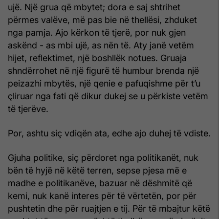
ujë. Një grua që mbytet; dora e saj shtrihet
përmes valëve, më pas bie në thellësi, zhduket
nga pamja. Ajo kërkon të tjerë, por nuk gjen
askënd - as mbi ujë, as nën të. Aty janë vetëm
hijet, reflektimet, një boshllëk notues. Gruaja
shndërrohet në një figurë të hum­bur brenda një
peizazhi mbytës, një qenie e pafuqishme për t’u
çliruar nga fati që dikur dukej se u përkiste vetëm
të tjerëve.
Por, ashtu siç vdiqën ata, edhe ajo duhej të vdiste.
Gjuha politike, siç përdoret nga politikanët, nuk
bën të hyjë në këtë terren, sepse pjesa më e
madhe e politikanëve, bazuar në dëshmitë që
kemi, nuk kanë interes për të vërtetën, por për
pushtetin dhe për ruajtjen e tij. Për të mbajtur këtë