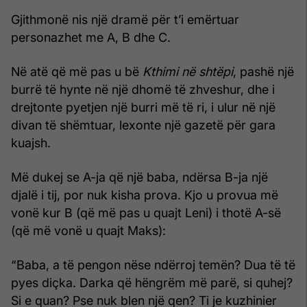
Gjithmonë nis një dramë për t’i emërtuar
personazhet me A, B dhe C.
Në atë që më pas u bë
Kthimi në shtëpi
, pashë një
burrë të hynte në një dhomë të zhveshur, dhe i
drejtonte pyetjen një burri më të ri, i ulur në një
divan të shëmtuar, lexonte një gazetë për gara
kuajsh.
Më dukej se A-ja që një baba, ndërsa B-ja një
djalë i tij, por nuk kisha prova. Kjo u provua më
vonë kur B (që më pas u quajt Leni) i thotë A-së
(që më vonë u quajt Maks):
“Baba, a të pengon nëse ndërroj temën? Dua të të
pyes diçka. Darka që hëngrëm më parë, si quhej?
Si e quan? Pse nuk blen një qen? Ti je kuzhinier