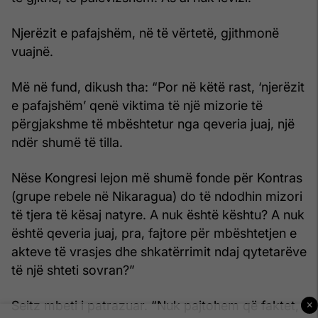
Njerëzit e pafajshëm, në të vërtetë, gjithmonë
vuajnë.
Më në fund, dikush tha: “Por në këtë rast, ‘njerëzit
e pafaj­shëm’ qenë viktima të një mizorie të
përgjakshme të mbështe­tur nga qeveria juaj, një
ndër shumë të tilla.
Nëse Kongresi lejon më shumë fonde për Kontras
(grupe rebele në Nikaragua) do të ndodhin mizori
të tjera të kësaj natyre. A nuk është kështu? A nuk
është qeveria juaj, pra, faj­tore për mbështetjen e
akteve të vrasjes dhe shkatërrimit ndaj qytetarëve
të një shteti sovran?”
×
Seitz mbeti i patrazuar. “Nuk pajtohem që faktet,