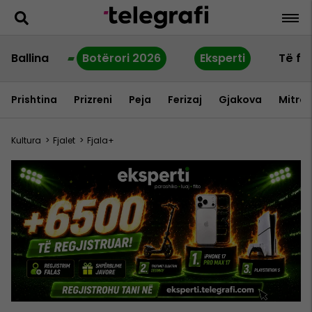
Ballina
Botërori 2026
Eksperti
Të fu
Prishtina
Prizreni
Peja
Ferizaj
Gjakova
Mitrov
Kultura
>
Fjalet
>
Fjala+