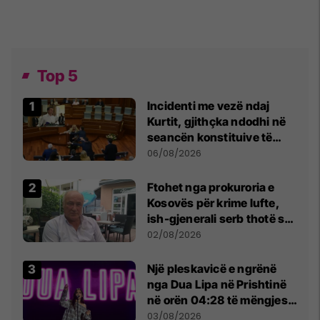
Top 5
Incidenti me vezë ndaj
Kurtit, gjithçka ndodhi në
seancën konstituive të
Kuvendit
06/08/2026
Ftohet nga prokuroria e
Kosovës për krime lufte,
ish-gjenerali serb thotë se
dikush e tradhtoi në
02/08/2026
Beograd
Një pleskavicë e ngrënë
nga Dua Lipa në Prishtinë
në orën 04:28 të mëngjesit
- dhe bota digjitale serbe
03/08/2026