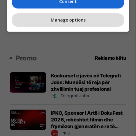
Consent
Manage options
Promo
Reklamo këtu
Konkurset e javës në Telegrafi
Jobs: Mundësi të reja për
zhvillimin tuaj profesional
Telegrafi Jobs
IPKO, Sponsor i Artë i DokuFest
2026, mbështet filmin dhe
frymëzon gjeneratën e re të
krijuesve
IPKO