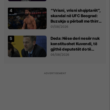
shpall gjendjen e luftës
“Vrisni, vrisni shqiptarët”,
skandal në UFC Beograd:
Buzukja u përball me thirrje
anti-shqiptare nga
01/08/2026
tribunat
Deda: Nëse deri nesër nuk
konstituohet Kuvendi, të
gjithë deputetët do të
bëjnë shkelje të rëndë
06/08/2026
kushtetuese