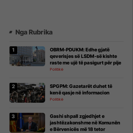
Nga Rubrika
OBRM-PDUKM: Edhe gjatë
qeverisjes së LSDM-së kishte
raste me ujë të pasigurt për pije
Politikë
SPGPM: Gazetarët duhet të
kenë qasje në informacion
Politikë
Gashi shpall zgjedhjet e
jashtëzakonshme në Komunën
e Bërvenicës më 18 tetor