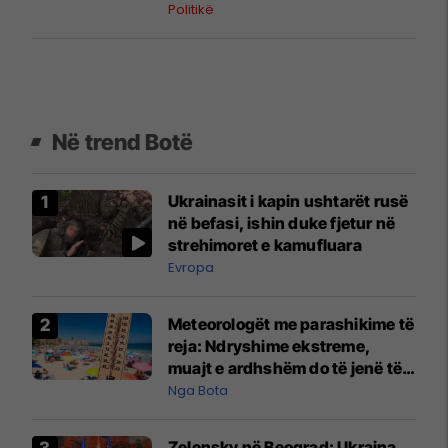
Politikë
Në trend Botë
Ukrainasit i kapin ushtarët rusë
në befasi, ishin duke fjetur në
strehimoret e kamufluara
Evropa
Meteorologët me parashikime të
reja: Ndryshime ekstreme,
muajt e ardhshëm do të jenë të
pazakontë
Nga Bota
Zelensky në Beograd: Ukraina