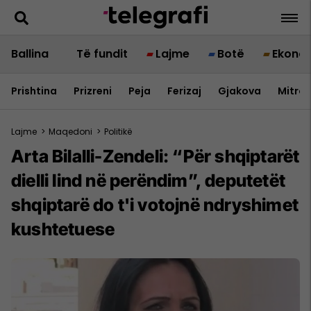
Ballina
Të fundit
Lajme
Botë
Ekono
Prishtina
Prizreni
Peja
Ferizaj
Gjakova
Mitrov
Lajme
>
Maqedoni
>
Politikë
Arta Bilalli-Zendeli: “Për shqiptarët
dielli lind në perëndim”, deputetët
shqiptarë do t'i votojnë ndryshimet
kushtetuese