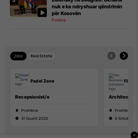
nuk e ka ndryshuar qëndrimin
për Kosovën
Politikë
Jobs
Real Estate
Padel Zone
Flex B
Recepsionist/e
Architect
Prishtine
Prishtinë
31 Gusht 2026
6 Shtator 2
×