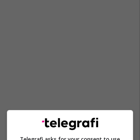
Kushtetuta E Maqedonisë
Bdi
Arta Bilalli-Zendeli
Telegrafi asks for your consent to use