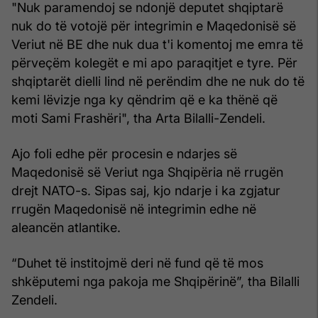
"Nuk paramendoj se ndonjë deputet shqiptarë
nuk do të votojë për integrimin e Maqedonisë së
Veriut në BE dhe nuk dua t'i komentoj me emra të
përveçëm kolegët e mi apo paraqitjet e tyre. Për
shqiptarët dielli lind në perëndim dhe ne nuk do të
kemi lëvizje nga ky qëndrim që e ka thënë që
moti Sami Frashëri", tha Arta Bilalli-Zendeli.
Ajo foli edhe për procesin e ndarjes së
Maqedonisë së Veriut nga Shqipëria në rrugën
drejt NATO-s. Sipas saj, kjo ndarje i ka zgjatur
rrugën Maqedonisë në integrimin edhe në
aleancën atlantike.
“Duhet të institojmë deri në fund që të mos
shkëputemi nga pakoja me Shqipërinë”, tha Bilalli
Zendeli.