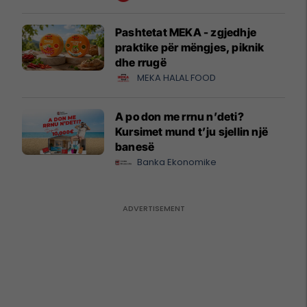
Pashtetat MEKA - zgjedhje
praktike për mëngjes, piknik
dhe rrugë
MEKA HALAL FOOD
A po don me rrnu n’deti?
Kursimet mund t’ju sjellin një
banesë
Banka Ekonomike