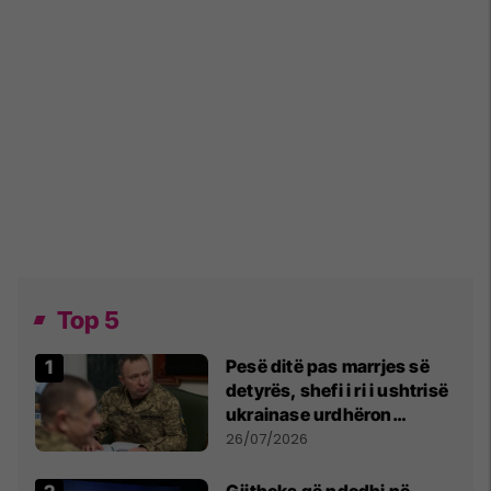
Top 5
Pesë ditë pas marrjes së
detyrës, shefi i ri i ushtrisë
ukrainase urdhëron
kontroll të madh
26/07/2026
Gjithçka që ndodhi në