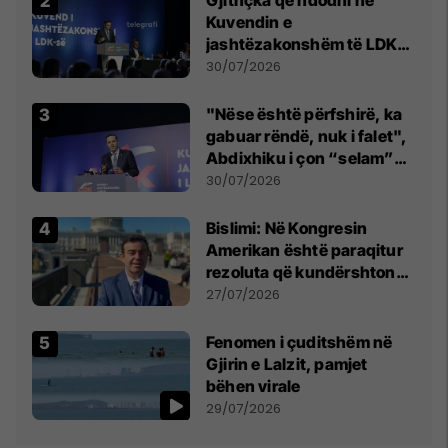
Kuvendin e
jashtëzakonshëm të LDK-
së
30/07/2026
"Nëse është përfshirë, ka
gabuar rëndë, nuk i falet",
Abdixhiku i çon “selam”
Përparim Ramës
30/07/2026
Bislimi: Në Kongresin
Amerikan është paraqitur
rezoluta që kundërshton
mbajtjen e Asamblesë
27/07/2026
Parlamentare të OSBE-së
në Beograd
Fenomen i çuditshëm në
Gjirin e Lalzit, pamjet
bëhen virale
29/07/2026