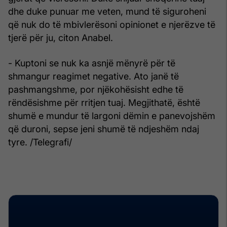
dhe duke punuar me veten, mund të siguroheni
që nuk do të mbivlerësoni opinionet e njerëzve të
tjerë për ju, citon Anabel.
- Kuptoni se nuk ka asnjë mënyrë për të
shmangur reagimet negative. Ato janë të
pashmangshme, por njëkohësisht edhe të
rëndësishme për rritjen tuaj. Megjithatë, është
shumë e mundur të largoni dëmin e panevojshëm
që duroni, sepse jeni shumë të ndjeshëm ndaj
tyre. /Telegrafi/