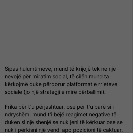
Sipas hulumtimeve, mund të krijojë tek ne një
nevojë për miratim social, të cilën mund ta
kërkojmë duke përdorur platformat e rrjeteve
sociale (jo një strategji e mirë përballimi).
Frika për t'u përjashtuar, ose për t'u parë si i
ndryshëm, mund t'i bëjë reagimet negative të
duken si një shenjë se nuk jeni të kërkuar ose se
nuk i përkisni një vendi apo pozicioni të caktuar.