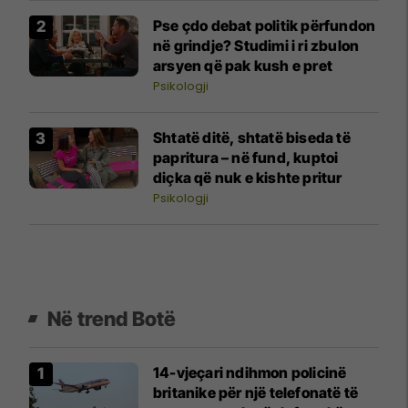
Pse çdo debat politik përfundon
në grindje? Studimi i ri zbulon
arsyen që pak kush e pret
Psikologji
Shtatë ditë, shtatë biseda të
papritura – në fund, kuptoi
diçka që nuk e kishte pritur
Psikologji
Në trend Botë
14-vjeçari ndihmon policinë
britanike për një telefonatë të