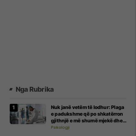
Nga Rubrika
Nuk janë vetëm të lodhur: Plaga
e padukshme që po shkatërron
gjithnjë e më shumë mjekë dhe
infermierë
Psikologji