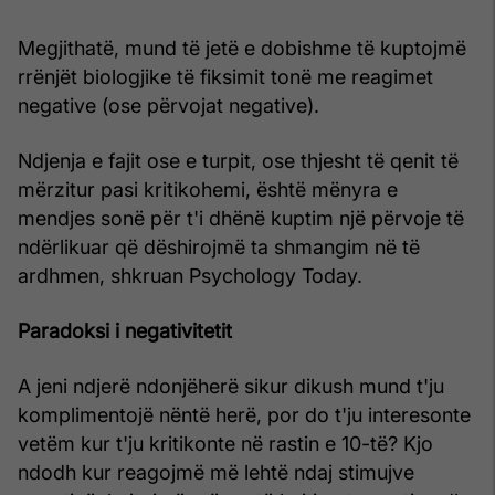
Megjithatë, mund të jetë e dobishme të kuptojmë
rrënjët biologjike të fiksimit tonë me reagimet
negative (ose përvojat negative).
Ndjenja e fajit ose e turpit, ose thjesht të qenit të
mërzitur pasi kritikohemi, është mënyra e
mendjes sonë për t'i dhënë kuptim një përvoje të
ndërlikuar që dëshirojmë ta shmangim në të
ardhmen, shkruan Psychology Today.
Paradoksi i negativitetit
A jeni ndjerë ndonjëherë sikur dikush mund t'ju
komplimentojë nëntë herë, por do t'ju interesonte
vetëm kur t'ju kritikonte në rastin e 10-të? Kjo
ndodh kur reagojmë më lehtë ndaj stimujve