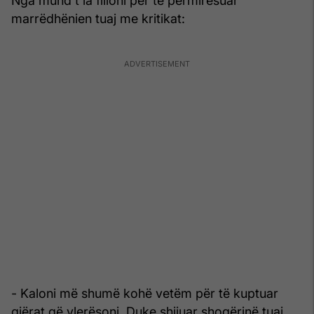
Nga mund t'ia filloni për të përmirësuar
marrëdhënien tuaj me kritikat:
- Kaloni më shumë kohë vetëm për të kuptuar
gjërat që vlerësoni. Duke shijuar shoqërinë tuaj