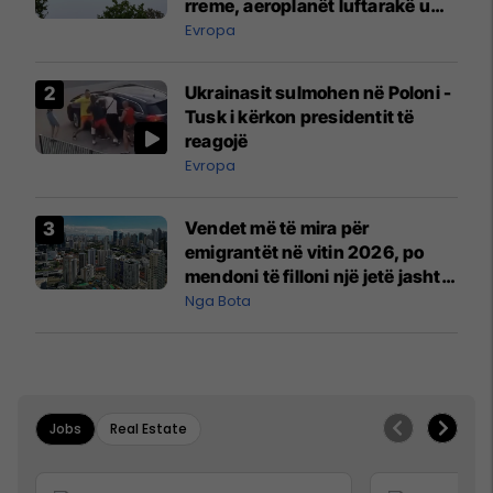
rreme, aeroplanët luftarakë u
ngritën në ajër për të
Evropa
interceptuar fluturaken e Qatar
Airways që po shkonte drejt
Ukrainasit sulmohen në Poloni -
Mançesterit
Tusk i kërkon presidentit të
reagojë
Evropa
Vendet më të mira për
emigrantët në vitin 2026, po
mendoni të filloni një jetë jashtë
vendit?
Nga Bota
Jobs
Real Estate