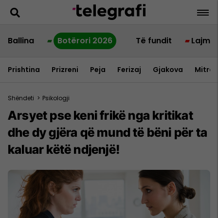
Ballina
Botërori 2026
Të fundit
Lajme
Prishtina
Prizreni
Peja
Ferizaj
Gjakova
Mitrov
Shëndeti
>
Psikologji
Arsyet pse keni frikë nga kritikat
dhe dy gjëra që mund të bëni për ta
kaluar këtë ndjenjë!