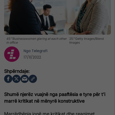
45:"Businesswomen glaring at each other
25:"Getty Images/Blend
in office
Images
Nga
Telegrafi
17/11/2022
Shumë njerëz vuajnë nga paaftësia e tyre për t'i
marrë kritikat në mënyrë konstruktive
Marrëdhënia jonë me kritikat dhe reagimet