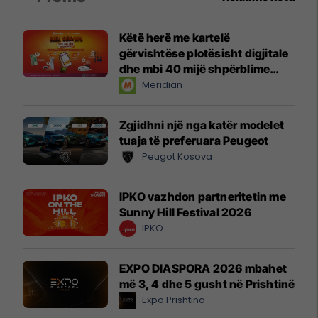
Këtë herë me kartelë
gërvishtëse plotësisht digjitale
dhe mbi 40 mijë shpërblime
instant!
Meridian
Zgjidhni një nga katër modelet
tuaja të preferuara Peugeot
Peugot Kosova
IPKO vazhdon partneritetin me
Sunny Hill Festival 2026
IPKO
EXPO DIASPORA 2026 mbahet
më 3, 4 dhe 5 gusht në Prishtinë
Expo Prishtina