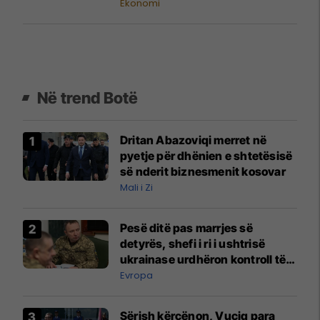
standardit të jetesës
Ekonomi
Në trend Botë
Dritan Abazoviqi merret në
pyetje për dhënien e shtetësisë
së nderit biznesmenit kosovar
Mali i Zi
Pesë ditë pas marrjes së
detyrës, shefi i ri i ushtrisë
ukrainase urdhëron kontroll të
madh
Evropa
Sërish kërcënon, Vuçiq para