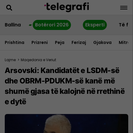
Ballina
Botërori 2026
Eksperti
Të fu
Prishtina
Prizreni
Peja
Ferizaj
Gjakova
Mitrov
Lajme
>
Maqedonia e Veriut
Arsovski: Kandidatët e LSDM-së
dhe OBRM-PDUKM-së kanë më
shumë gjasa të kalojnë në rrethinë
e dytë