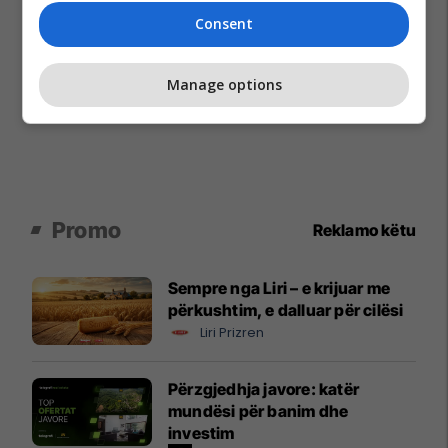
Consent
Manage options
Promo
Reklamo këtu
Sempre nga Liri – e krijuar me
përkushtim, e dalluar për cilësi
Liri Prizren
Përzgjedhja javore: katër
mundësi për banim dhe
investim