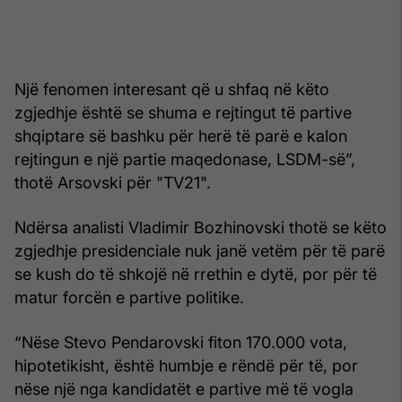
Një fenomen interesant që u shfaq në këto
zgjedhje është se shuma e rejtingut të partive
shqiptare së bashku për herë të parë e kalon
rejtingun e një partie maqedonase, LSDM-së”,
thotë Arsovski për "TV21".
Ndërsa analisti Vladimir Bozhinovski thotë se këto
zgjedhje presidenciale nuk janë vetëm për të parë
se kush do të shkojë në rrethin e dytë, por për të
matur forcën e partive politike.
“Nëse Stevo Pendarovski fiton 170.000 vota,
hipotetikisht, është humbje e rëndë për të, por
nëse një nga kandidatët e partive më të vogla