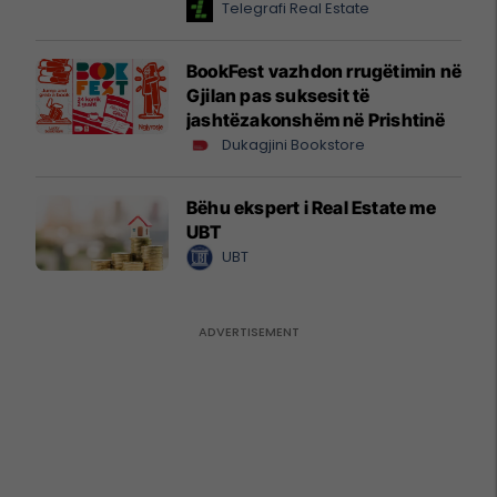
Telegrafi Real Estate
BookFest vazhdon rrugëtimin në
Gjilan pas suksesit të
jashtëzakonshëm në Prishtinë
Dukagjini Bookstore
Bëhu ekspert i Real Estate me
UBT
UBT