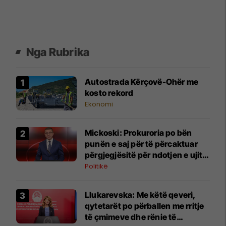
Nga Rubrika
Autostrada Kërçovë-Ohër me
kosto rekord
Ekonomi
Mickoski: Prokuroria po bën
punën e saj për të përcaktuar
përgjegjësitë për ndotjen e ujit
në Gostivar
Politikë
Llukarevska: Me këtë qeveri,
qytetarët po përballen me rritje
të çmimeve dhe rënie të