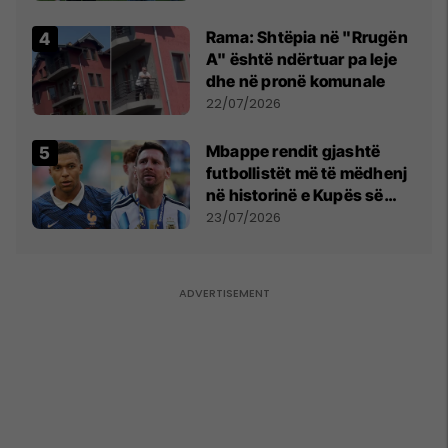
Kupës së Botës
Rama: Shtëpia në "Rrugën
A" është ndërtuar pa leje
dhe në pronë komunale
22/07/2026
Mbappe rendit gjashtë
futbollistët më të mëdhenj
në historinë e Kupës së
Botës, Messi mbetet i dyti
23/07/2026