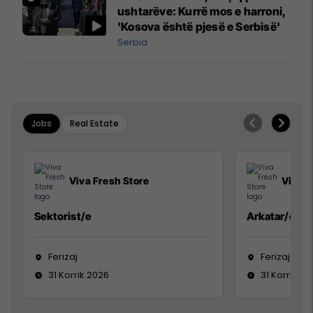
ushtarëve: Kurrë mos e harroni,
'Kosova është pjesë e Serbisë'
Serbia
Jobs
Real Estate
Viva Fresh Store
Viva F
Sektorist/e
Arkatar/e
Ferizaj
Ferizaj
31 Korrik 2026
31 Korrik 20