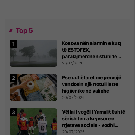
Top 5
Kosova nën alarmin e kuq
të ESTOFEX,
paralajmërohen stuhi të
fuqishme me breshër dhe
21/07/2026
erëra të forta
Pse udhëtarët me përvojë
vendosin një rrotull letre
higjienike në valixhe
20/07/2026
Vëllai i vogël i Yamalit është
sërish tema kryesore e
rrjeteve sociale - vodhi
vëmendjen pas finales së
20/07/2026