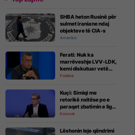
SHBA heton Rusinë për
sulmet iraniane ndaj
objekteve të CIA-s
Amerika
Ferati: Nuk ka
marrëveshje LVV-LDK,
kemi diskutuar vetëm
për parime
Politikë
Kuçi: Simiqi me
retorikë nxitëse po e
paraqet zbatimin e ligjit
në veri si "spastrim
Kosovë
etnik"
Lëshonin leje qëndrimi