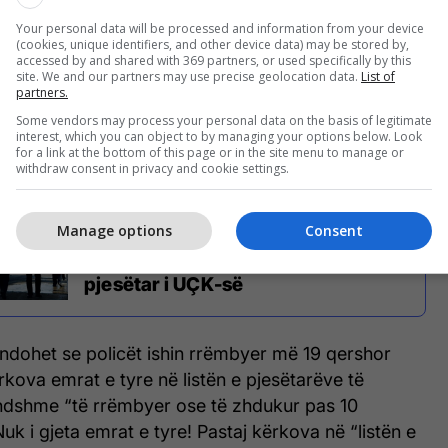
 kundërthënëse në mënyrën e funksionimit të
Your personal data will be processed and information from your device
heqjen e atyre që ishin pjesëmarrës të
(cookies, unique identifiers, and other device data) may be stored by,
tetërore gjatë kohës së luftës në Kosovë.
accessed by and shared with 369 partners, or used specifically by this
site. We and our partners may use precise geolocation data.
List of
partners.
a thënë se ka verifikuar disa të dhëna pasi e ka
Some vendors may process your personal data on the basis of legitimate
 autoriteteve serbe për rastin.
interest, which you can object to by managing your options below. Look
for a link at the bottom of this page or in the site menu to manage or
withdraw consent in privacy and cookie settings.
Manage options
Consent
Arrestohet një qytetar i Kosovës në
Merdar, Serbia pretendon se ishte
pjesëtar i UÇK-së
dohet se policët ishin rrëmbyer më 19 qershor
ërkova emrat e tyre në listën e pjesëtarëve të
endshme “të rrëmbyer ose të zhdukur pas 10
uk i gjeta emrat e tyre! Pastaj kërkova në “listën e