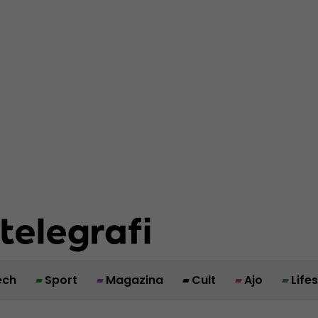
ech
Sport
Magazina
Cult
Ajo
Life