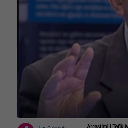
Arrestimi i Tefik
Nga
Telegrafi