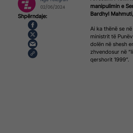
manipulimin e Ser
02/06/2024
Bardhyl Mahmuti,
Ai ka thënë se n
ministrit të Punë
dolën në shesh em
zhvendosur në “li
qershorit 1999”.