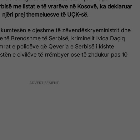
bisë me listat e të vrarëve në Kosovë, ka deklaruar
 njëri prej themeluesve të UÇK-së.
ë kumtesën e djeshme të zëvendëskryeministrit dhe
ve të Brendshme të Serbisë, kriminelit Ivica Daçiq
rat e policëve që Qeveria e Serbisë i kishte
stën e civilëve të rrëmbyer ose të zhdukur pas 10