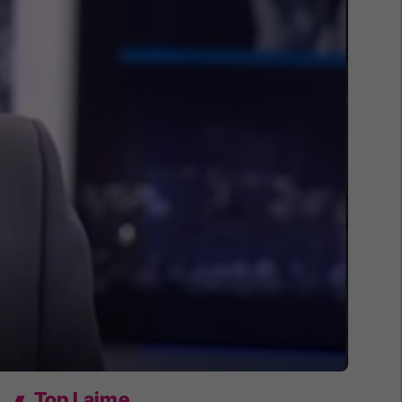
Top Lajme