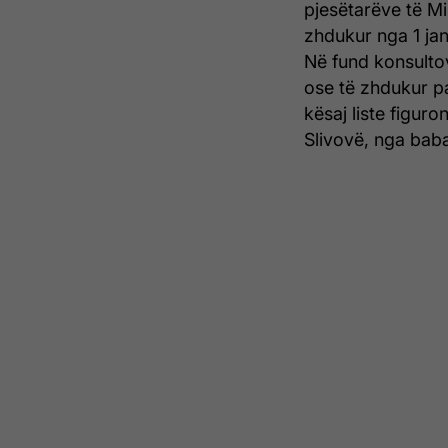
pjesëtarëve të Mi
zhdukur nga 1 jan
Në fund konsultov
ose të zhdukur p
kësaj liste figur
Slivovë, nga baba