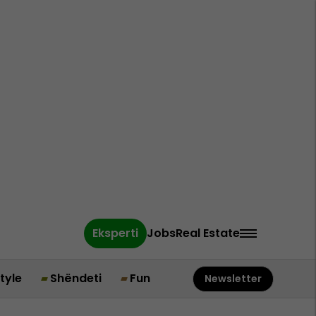
Eksperti
Jobs
Real Estate
style
Shëndeti
Fun
Newsletter