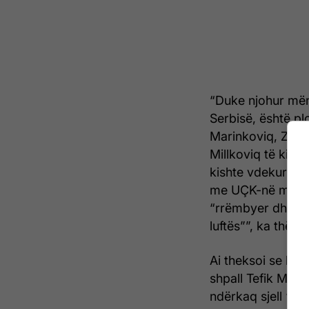
“Duke njohur mëny
Serbisë, është pl
Marinkoviq, Zhiv
Millkoviq të kishte
kishte vdekur më 
me UÇK-në më 1 gu
“rrëmbyer dhe zhd
luftës””, ka thënë 
Ai theksoi se kum
shpall Tefik Must
ndërkaq sjell “de