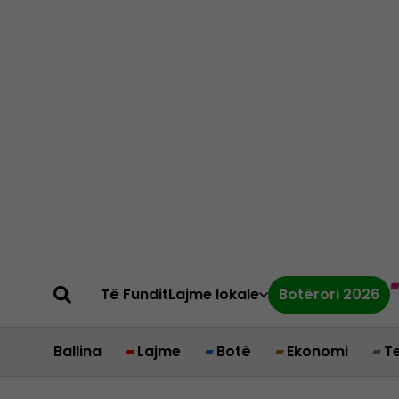
Të Fundit
Lajme lokale
Botërori 2026
Ballina
Lajme
Botë
Ekonomi
T