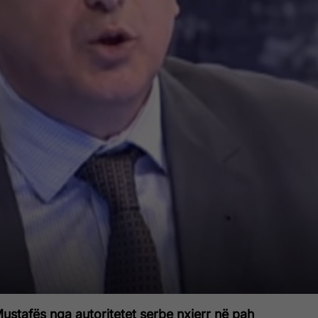
 Mustafës nga autoritetet serbe nxjerr në pah