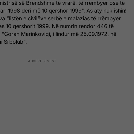
nistrisë së Brendshme të vrarë, të rrëmbyer ose të
ari 1998 deri më 10 qershor 1999”. As aty nuk ishin!
a “listën e civilëve serbë e malazias të rrëmbyer
as 10 qershorit 1999. Në numrin rendor 446 të
on “Goran Marinkoviqi
,
i lindur më 25.09.1972, në
i Srbolub".