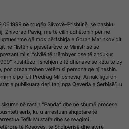
.06.1999 në rrugën Slivovë-Prishtinë, së bashku
ij, Zhivorad Paviq, me të cilin udhëtonin për në
 kuptueshme që mos përfshirja e Goran Marinkoviqit
it në “listën e pjesëtarëve të Ministrisë së
rezantimi si “civilë të rrëmbyer ose të zhdukur
1999” kushtëzoi fshehjen e të dhënave se këta të dy
, por prezantohen vetëm si persona që njiheshin.
rin e policit Predrag Millosheviq. Ai nuk figuron
stat e publikuara deri tani nga Qeveria e Serbisë”, u
 sikurse në rastin “Panda” dhe në shumë procese
pushteti serb, ku u arrestuan shqiptarë të
arrestua Tefik Mustafa dhe se reagimi i
tetërore të Kosovës, të Shqipërisë dhe atyre