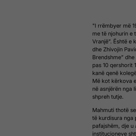
"I rrëmbyer më 19
me të njohurin e t
Vranjë”. Është e
dhe Zhivojin Paviq
Brendshme” dhe p
pas 10 qershorit 
kanë qenë kolegë
Më kot kërkova em
në asnjërën nga li
shpreh tutje.
Mahmuti thotë se
të kurdisura nga 
pafajshëm, dje u 
institucioneve sh