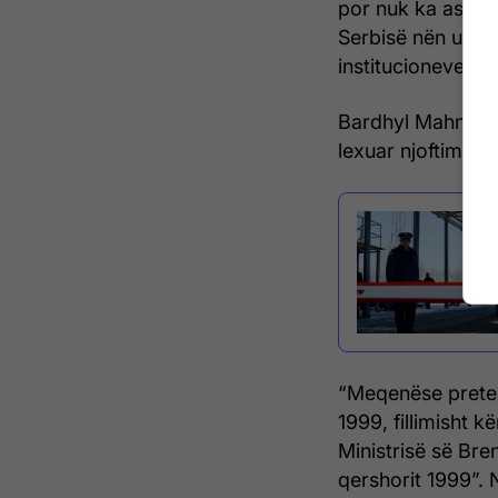
por nuk ka asgjë
Serbisë nën udhë
institucioneve sh
Bardhyl Mahmuti k
lexuar njoftimin e
“Meqenëse preten
1999, fillimisht k
Ministrisë së Br
qershorit 1999”. N