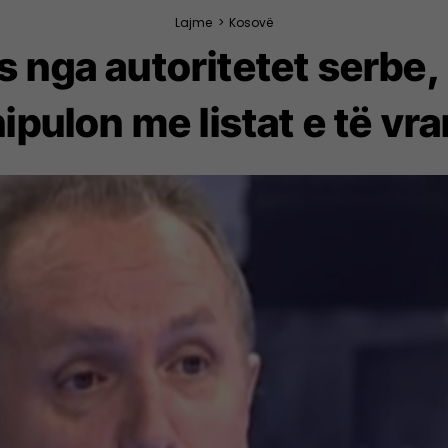
Lajme
>
Kosovë
ës nga autoritetet serbe
pulon me listat e të vr