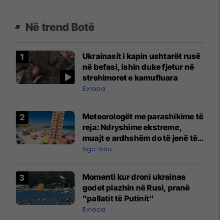
Në trend Botë
Ukrainasit i kapin ushtarët rusë
në befasi, ishin duke fjetur në
strehimoret e kamufluara
Evropa
Meteorologët me parashikime të
reja: Ndryshime ekstreme,
muajt e ardhshëm do të jenë të
pazakontë
Nga Bota
Momenti kur droni ukrainas
godet plazhin në Rusi, pranë
"pallatit të Putinit"
Evropa