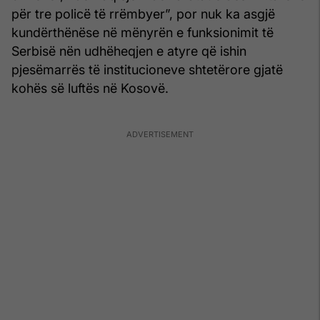
për tre policë të rrëmbyer”, por nuk ka asgjë
kundërthënëse në mënyrën e funksionimit të
Serbisë nën udhëheqjen e atyre që ishin
pjesëmarrës të institucioneve shtetërore gjatë
kohës së luftës në Kosovë.