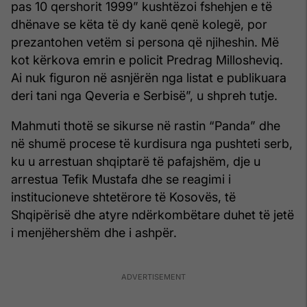
pas 10 qershorit 1999” kushtëzoi fshehjen e të
dhënave se këta të dy kanë qenë kolegë, por
prezantohen vetëm si persona që njiheshin. Më
kot kërkova emrin e policit Predrag Millosheviq.
Ai nuk figuron në asnjërën nga listat e publikuara
deri tani nga Qeveria e Serbisë”, u shpreh tutje.
Mahmuti thotë se sikurse në rastin “Panda” dhe
në shumë procese të kurdisura nga pushteti serb,
ku u arrestuan shqiptarë të pafajshëm, dje u
arrestua Tefik Mustafa dhe se reagimi i
institucioneve shtetërore të Kosovës, të
Shqipërisë dhe atyre ndërkombëtare duhet të jetë
i menjëhershëm dhe i ashpër.