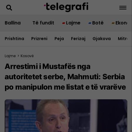
Ballina
Të fundit
Lajme
Botë
Ekono
Prishtina
Prizreni
Peja
Ferizaj
Gjakova
Mitrov
Lajme
>
Kosovë
​Arrestimi i Mustafës nga
autoritetet serbe, Mahmuti: Serbia
po manipulon me listat e të vrarëve