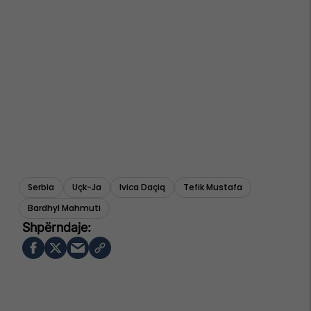
Serbia
Uçk-Ja
Ivica Daçiq
Tefik Mustafa
Bardhyl Mahmuti