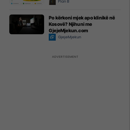
Plan B
Po kërkoni mjek apo klinikë në
Kosovë? Njihuni me
GjejeMjekun.com
GjejeMjekun