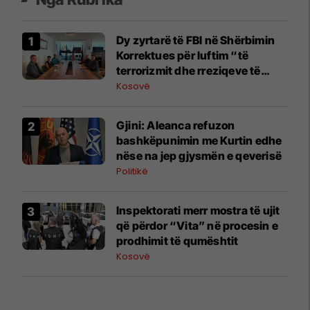
Dy zyrtarë të FBI në Shërbimin
Korrektues për luftim “të
terrorizmit dhe rreziqeve të
sigurisë”
Kosovë
​Gjini: Aleanca refuzon
bashkëpunimin me Kurtin edhe
nëse na jep gjysmën e qeverisë
Politikë
Inspektorati merr mostra të ujit
që përdor “Vita” në procesin e
prodhimit të qumështit
Kosovë