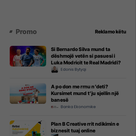
Promo
Reklamo këtu
Si Bernardo Silva mund ta
dëshmojë vetën si pasuesi i
Luka Modricit te Real Madridi?
Edonis Bytyqi
A po don me rrnu n’deti?
Kursimet mund t’ju sjellin një
banesë
Banka Ekonomike
Plan B Creative rrit ndikimin e
biznesit tuaj online