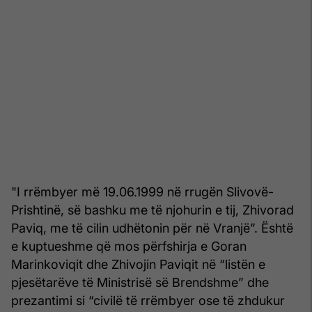
"I rrëmbyer më 19.06.1999 në rrugën Slivovë-
Prishtinë, së bashku me të njohurin e tij, Zhivorad
Paviq, me të cilin udhëtonin për në Vranjë”. Është
e kuptueshme që mos përfshirja e Goran
Marinkoviqit dhe Zhivojin Paviqit në “listën e
pjesëtarëve të Ministrisë së Brendshme” dhe
prezantimi si “civilë të rrëmbyer ose të zhdukur