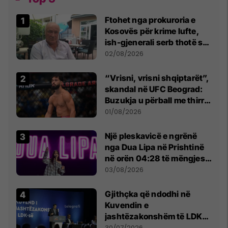
Ftohet nga prokuroria e
Kosovës për krime lufte,
ish-gjenerali serb thotë se
dikush e tradhtoi në
02/08/2026
Beograd
“Vrisni, vrisni shqiptarët”,
skandal në UFC Beograd:
Buzukja u përball me thirrje
anti-shqiptare nga
01/08/2026
tribunat
Një pleskavicë e ngrënë
nga Dua Lipa në Prishtinë
në orën 04:28 të mëngjesit
- dhe bota digjitale serbe
03/08/2026
shpall gjendjen e luftës
Gjithçka që ndodhi në
Kuvendin e
jashtëzakonshëm të LDK-
së
30/07/2026