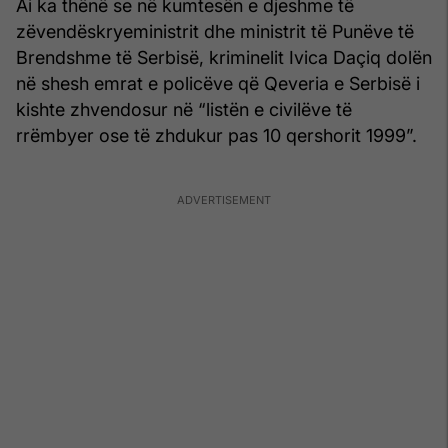
Ai ka thënë se në kumtesën e djeshme të
zëvendëskryeministrit dhe ministrit të Punëve të
Brendshme të Serbisë, kriminelit Ivica Daçiq dolën
në shesh emrat e policëve që Qeveria e Serbisë i
kishte zhvendosur në “listën e civilëve të
rrëmbyer ose të zhdukur pas 10 qershorit 1999”.