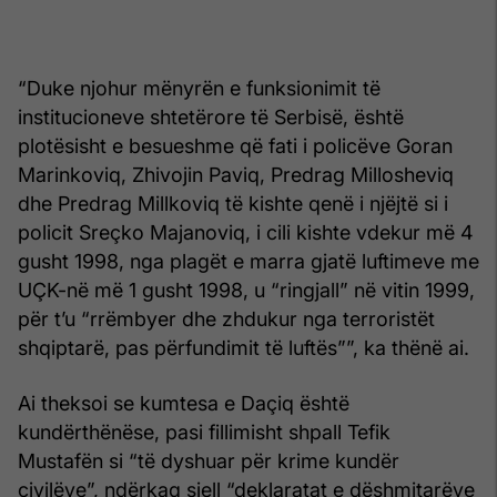
“Duke njohur mënyrën e funksionimit të
institucioneve shtetërore të Serbisë, është
plotësisht e besueshme që fati i policëve Goran
Marinkoviq, Zhivojin Paviq, Predrag Millosheviq
dhe Predrag Millkoviq të kishte qenë i njëjtë si i
policit Sreçko Majanoviq, i cili kishte vdekur më 4
gusht 1998, nga plagët e marra gjatë luftimeve me
UÇK-në më 1 gusht 1998, u “ringjall” në vitin 1999,
për t’u “rrëmbyer dhe zhdukur nga terroristët
shqiptarë, pas përfundimit të luftës””, ka thënë ai.
Ai theksoi se kumtesa e Daçiq është
kundërthënëse, pasi fillimisht shpall Tefik
Mustafën si “të dyshuar për krime kundër
civilëve”, ndërkaq sjell “deklaratat e dëshmitarëve