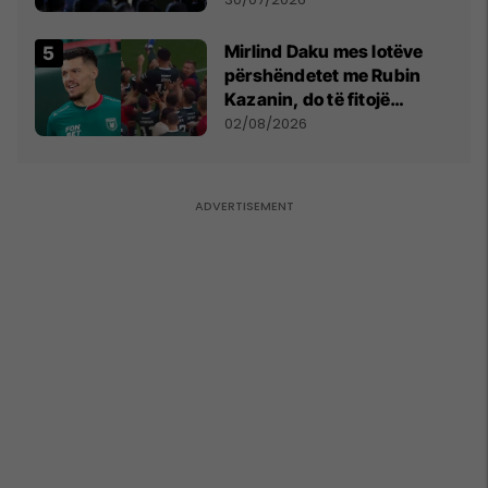
Mirlind Daku mes lotëve
përshëndetet me Rubin
Kazanin, do të fitojë
miliona te Spartak Moska
02/08/2026