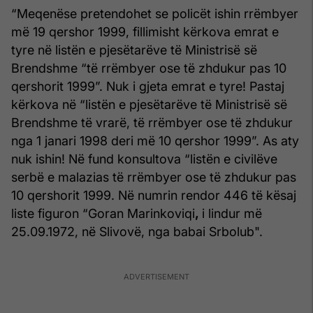
“Meqenëse pretendohet se policët ishin rrëmbyer
më 19 qershor 1999, fillimisht kërkova emrat e
tyre në listën e pjesëtarëve të Ministrisë së
Brendshme “të rrëmbyer ose të zhdukur pas 10
qershorit 1999”. Nuk i gjeta emrat e tyre! Pastaj
kërkova në “listën e pjesëtarëve të Ministrisë së
Brendshme të vrarë, të rrëmbyer ose të zhdukur
nga 1 janari 1998 deri më 10 qershor 1999”. As aty
nuk ishin! Në fund konsultova “listën e civilëve
serbë e malazias të rrëmbyer ose të zhdukur pas
10 qershorit 1999. Në numrin rendor 446 të kësaj
liste figuron “Goran Marinkoviqi
,
i lindur më
25.09.1972, në Slivovë, nga babai Srbolub".