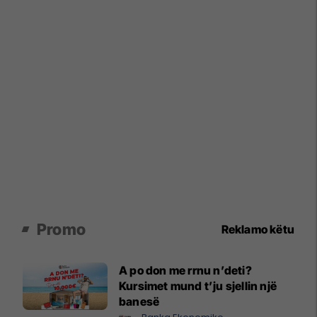
Promo
Reklamo këtu
A po don me rrnu n’deti?
Kursimet mund t’ju sjellin një
banesë