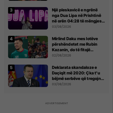
tribunat
Një pleskavicë e ngrënë
nga Dua Lipa në Prishtinë
në orën 04:28 të mëngjesit
- dhe bota digjitale serbe
03/08/2026
shpall gjendjen e luftës
Mirlind Daku mes lotëve
përshëndetet me Rubin
Kazanin, do të fitojë
miliona te Spartak Moska
02/08/2026
​Deklarata skandaloze e
Daçiqit më 2020: Çka t'u
bëjmë serbëve që tregojnë
ku janë varrosur shqiptarët
03/08/2026
në Serbi