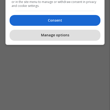
or in the site menu to manage or withdraw consent in privacy
and cookie settings.
Nezir Mehmetaj
Florim Shefqeti
Tefik Mustafa
Glps
Sadik Duraku
Hasan Dakaj
Consent
Manage options