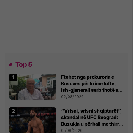
Top 5
Ftohet nga prokuroria e
Kosovës për krime lufte,
ish-gjenerali serb thotë se
dikush e tradhtoi në
02/08/2026
Beograd
“Vrisni, vrisni shqiptarët”,
skandal në UFC Beograd:
Buzukja u përball me thirrje
anti-shqiptare nga
01/08/2026