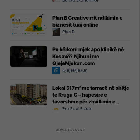
Banka Ekonomike
Plan B Creative rrit ndikimin e
biznesit tuaj online
Plan B
Po kërkoni mjek apo klinikë në
Kosovë? Njihuni me
GjejeMjekun.com
GjejeMjekun
Lokal 517m² me tarracë në shitje
te Rruga C – hapësirë e
favorshme për zhvillimin e
biznesit #15796
Pro Real Estate