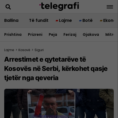
Ballina
Të fundit
Lajme
Botë
Ekono
Prishtina
Prizreni
Peja
Ferizaj
Gjakova
Mitrov
Lajme
>
Kosovë
>
Siguri
Arrestimet e qytetarëve të
Kosovës në Serbi, kërkohet qasje
tjetër nga qeveria