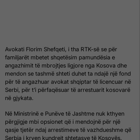
Avokati Florim Shefqeti, i tha RTK-së se për
familjarët mbetet shqetësim pamundësia e
angazhimit të mbrojtjes ligjore nga Kosova dhe
mendon se tashmë shteti duhet ta ndajë një fond
për të angazhuar avokat shqiptar të licencuar në
Serbi, për t’i përfaqësuar të arrestuarit kosovarë
në gjykata.
Në Ministrinë e Punëve të Jashtme nuk kthyen
përgjigje mbi opsionet që i mendojnë për një
qasje tjetër ndaj arrestimeve të vazhdueshme që
Serbia i kryen kundrejt shtetasve të Kosovës.