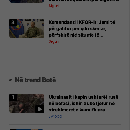
në Kosovë
Siguri
Komandanti i KFOR-it: Jemi të
përgatitur për çdo skenar,
përfshirë një situatë të
ngjashme me Banjskën
Siguri
Në trend Botë
Ukrainasit i kapin ushtarët rusë
në befasi, ishin duke fjetur në
strehimoret e kamufluara
Evropa