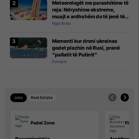
Meteorologët me parashikime të
reja: Ndryshime ekstreme,
muajt e ardhshëm do të jenë të
pazakontë
Nga Bota
Momenti kur droni ukrainas
godet plazhin në Rusi, pranë
"pallatit të Putinit"
Evropa
Jobs
Real Estate
Padel Zone
Flex B
Recepsionist/e
Architect