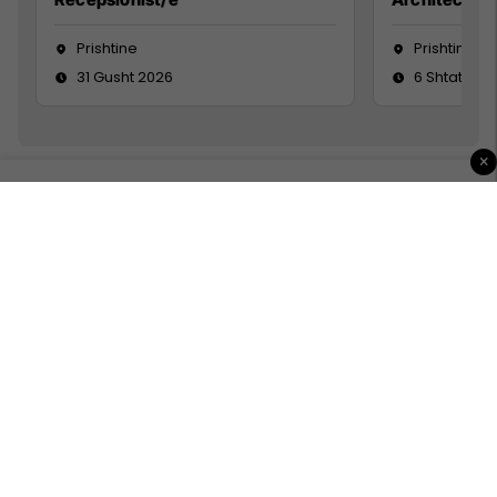
Prishtine
Prishtinë
31 Gusht 2026
6 Shtator 2
×