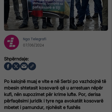
Nga
Telegrafi
07/06/2024
Po kalojnë muaj e vite e në Serbi po vazhdojnë të
mbesin shtetasit kosovarë që u arrestuan nëpër
kufi, nën supozimet për krime lufte. Por, derisa
përfaqësimi juridik i tyre nga avokatët kosovarë
mbetet i pamundur, njohësit e fushës