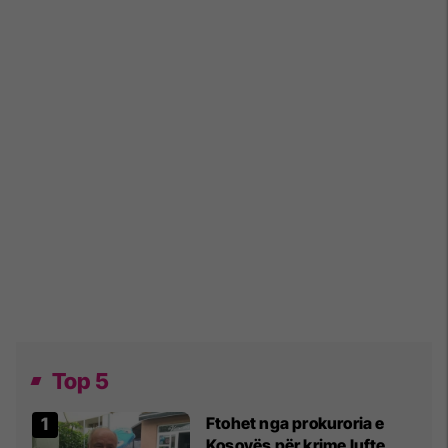
Top 5
Ftohet nga prokuroria e
Kosovës për krime lufte,