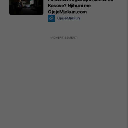
Kosovë? Njihuni me
GjejeMjekun.com
GjejeMjekun