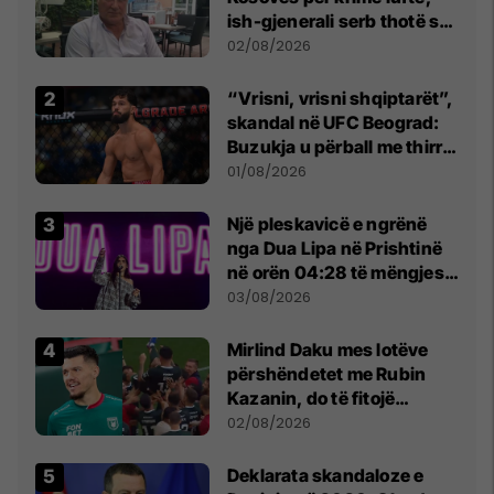
ish-gjenerali serb thotë se
dikush e tradhtoi në
02/08/2026
Beograd
“Vrisni, vrisni shqiptarët”,
skandal në UFC Beograd:
Buzukja u përball me thirrje
anti-shqiptare nga
01/08/2026
tribunat
Një pleskavicë e ngrënë
nga Dua Lipa në Prishtinë
në orën 04:28 të mëngjesit
- dhe bota digjitale serbe
03/08/2026
shpall gjendjen e luftës
Mirlind Daku mes lotëve
përshëndetet me Rubin
Kazanin, do të fitojë
miliona te Spartak Moska
02/08/2026
​Deklarata skandaloze e