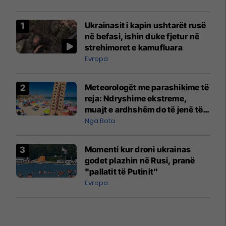
Ukrainasit i kapin ushtarët rusë
në befasi, ishin duke fjetur në
strehimoret e kamufluara
Evropa
Meteorologët me parashikime të
reja: Ndryshime ekstreme,
muajt e ardhshëm do të jenë të
pazakontë
Nga Bota
Momenti kur droni ukrainas
godet plazhin në Rusi, pranë
"pallatit të Putinit"
Evropa