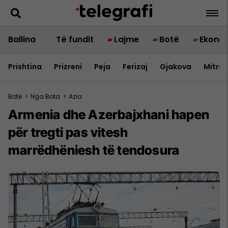
Ballina
Të fundit
Lajme
Botë
Ekono
Prishtina
Prizreni
Peja
Ferizaj
Gjakova
Mitrov
Botë
>
Nga Bota
>
Azia
Armenia dhe Azerbajxhani hapen
për tregti pas vitesh
marrëdhëniesh të tendosura