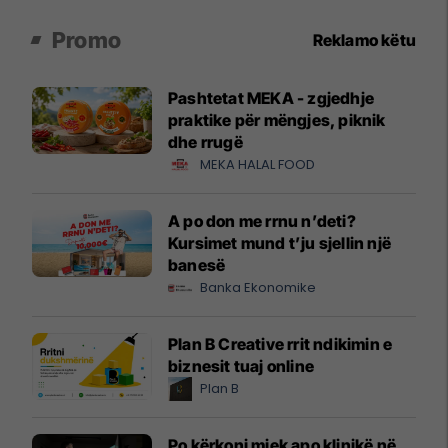
Promo
Reklamo këtu
Pashtetat MEKA - zgjedhje
praktike për mëngjes, piknik
dhe rrugë
MEKA HALAL FOOD
A po don me rrnu n’deti?
Kursimet mund t’ju sjellin një
banesë
Banka Ekonomike
Plan B Creative rrit ndikimin e
biznesit tuaj online
Plan B
Po kërkoni mjek apo klinikë në