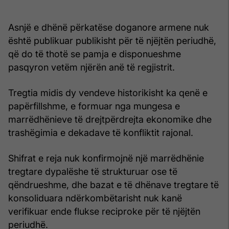
Asnjë e dhënë përkatëse doganore armene nuk
është publikuar publikisht për të njëjtën periudhë,
që do të thotë se pamja e disponueshme
pasqyron vetëm njërën anë të regjistrit.
Tregtia midis dy vendeve historikisht ka qenë e
papërfillshme, e formuar nga mungesa e
marrëdhënieve të drejtpërdrejta ekonomike dhe
trashëgimia e dekadave të konfliktit rajonal.
Shifrat e reja nuk konfirmojnë një marrëdhënie
tregtare dypalëshe të strukturuar ose të
qëndrueshme, dhe bazat e të dhënave tregtare të
konsoliduara ndërkombëtarisht nuk kanë
verifikuar ende flukse reciproke për të njëjtën
periudhë.