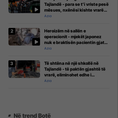
Tajlandë - para se t’i vriste pesë
mësues, nxënësi kishte vrarë
gjyshërit e tij
Azia
Heroizëm në sallën e
operacionit - mjekët japonez
nuk e braktisën pacientin gjatë
tërmetit
Azia
Të shtëna në një shkollë në
Tajlandë - të paktën gjashtë të
vrarë, eliminohet edhe i
dyshuari 14-vjeçar
Azia
Në trend Botë