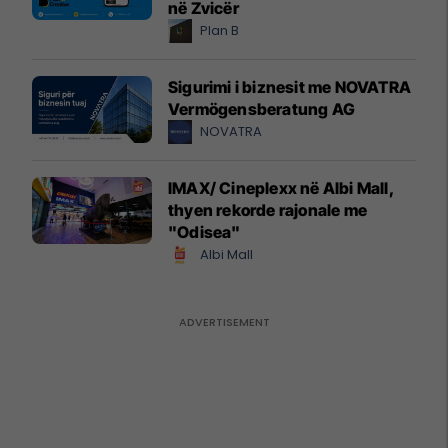
në Zvicër
Plan B
Sigurimi i biznesit me NOVATRA
Vermögensberatung AG
NOVATRA
IMAX/ Cineplexx në Albi Mall,
thyen rekorde rajonale me
"Odisea"
Albi Mall