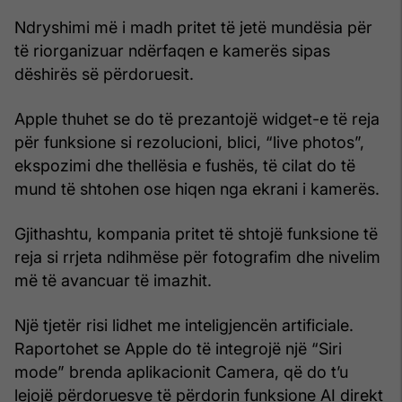
Ndryshimi më i madh pritet të jetë mundësia për
të riorganizuar ndërfaqen e kamerës sipas
dëshirës së përdoruesit.
Apple thuhet se do të prezantojë widget-e të reja
për funksione si rezolucioni, blici, “live photos”,
ekspozimi dhe thellësia e fushës, të cilat do të
mund të shtohen ose hiqen nga ekrani i kamerës.
Gjithashtu, kompania pritet të shtojë funksione të
reja si rrjeta ndihmëse për fotografim dhe nivelim
më të avancuar të imazhit.
Një tjetër risi lidhet me inteligjencën artificiale.
Raportohet se Apple do të integrojë një “Siri
mode” brenda aplikacionit Camera, që do t’u
lejojë përdoruesve të përdorin funksione AI direkt