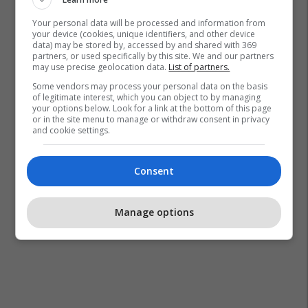
Your personal data will be processed and information from
your device (cookies, unique identifiers, and other device
data) may be stored by, accessed by and shared with 369
Apple
Iphone
partners, or used specifically by this site. We and our partners
may use precise geolocation data.
List of partners.
Some vendors may process your personal data on the basis
of legitimate interest, which you can object to by managing
your options below. Look for a link at the bottom of this page
or in the site menu to manage or withdraw consent in privacy
and cookie settings.
Consent
Manage options