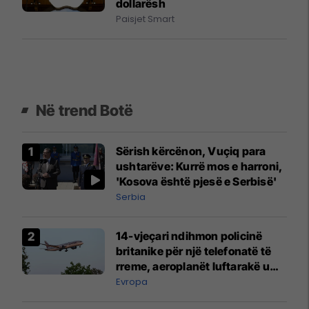
dollarësh
Paisjet Smart
Në trend Botë
Sërish kërcënon, Vuçiq para
ushtarëve: Kurrë mos e harroni,
'Kosova është pjesë e Serbisë'
Serbia
14-vjeçari ndihmon policinë
britanike për një telefonatë të
rreme, aeroplanët luftarakë u
ngritën në ajër për të
Evropa
interceptuar fluturaken e Qatar