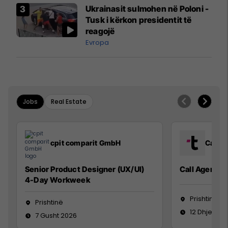
Airways që po shkonte drejt
Ukrainasit sulmohen në Poloni -
Mançesterit
Tusk i kërkon presidentit të
reagojë
Evropa
Jobs
Real Estate
cpit comparit GmbH
Call C
Senior Product Designer (UX/UI)
Call Agent
4-Day Workweek
Prishtinë
Prishtinë
12 Dhjetor 
7 Gusht 2026