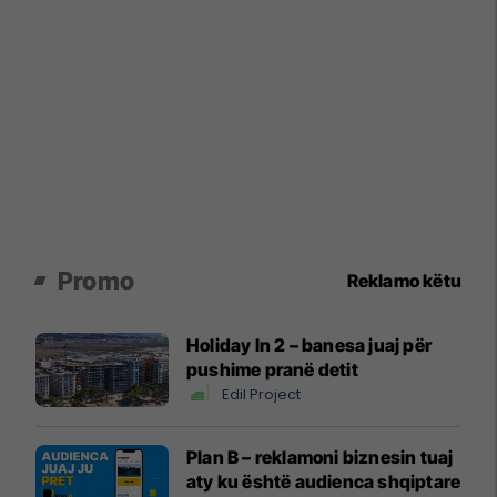
Promo
Reklamo këtu
Holiday In 2 – banesa juaj për
pushime pranë detit
Edil Project
Plan B – reklamoni biznesin tuaj
aty ku është audienca shqiptare