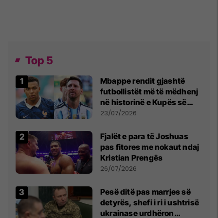
Top 5
Mbappe rendit gjashtë
futbollistët më të mëdhenj
në historinë e Kupës së
Botës, Messi mbetet i dyti
23/07/2026
Fjalët e para të Joshuas
pas fitores me nokaut ndaj
Kristian Prengës
26/07/2026
Pesë ditë pas marrjes së
detyrës, shefi i ri i ushtrisë
ukrainase urdhëron