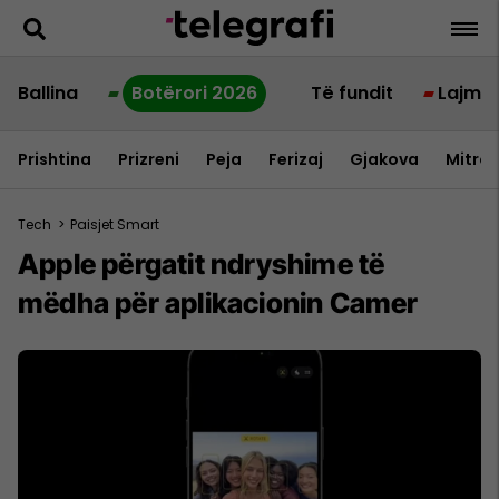
Ballina
Botërori 2026
Të fundit
Lajme
Prishtina
Prizreni
Peja
Ferizaj
Gjakova
Mitrov
Tech
>
Paisjet Smart
Apple përgatit ndryshime të
mëdha për aplikacionin Camer