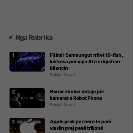
Nga Rubrika
Fitimi i Samsungut rritet 19-fish,
kërkesa për çipa AI e ndryshon
bilancin
Paisjet Smart
Honor zbulon detaje për
kamerat e Robot Phone
Paisjet Smart
Apple prek për herë të parë
vlerën prej pesë trilionë