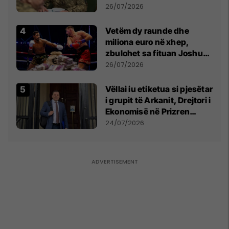
kontroll të madh
26/07/2026
Vetëm dy raunde dhe
miliona euro në xhep,
zbulohet sa fituan Joshua
e Prenga
26/07/2026
Vëllai iu etiketua si pjesëtar
i grupit të Arkanit, Drejtori i
Ekonomisë në Prizren
mohon pretendimet
24/07/2026