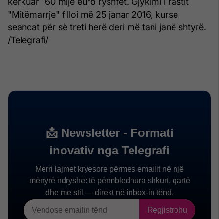
kërkuar 160 mijë euro ryshfet. Gjykimi i rastit
"Mitëmarrje" filloi më 25 janar 2016, kurse
seancat për së treti herë deri më tani janë shtyrë.
/Telegrafi/