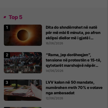
Top 5
Dita do shndërrohet në natë
për më mbi 6 minuta, po afron
eklipsi diellor më i gjatë i
shekullit të 21-të
16/06/2026
“Rama, jep dorëheqjen”,
tensione në protestën e 15-të,
qytetarët marshojnë nëpër
kryeqytet
14/06/2026
LVV kalon në 50 mandate,
numërohen rreth 70% e votave
nga ambasadat
12/06/2026