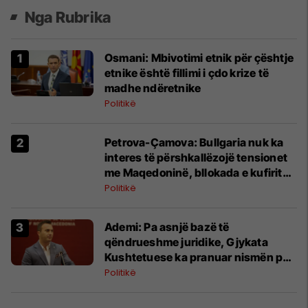
Nga Rubrika
Osmani: Mbivotimi etnik për çështje
etnike është fillimi i çdo krize të
madhe ndëretnike
Politikë
Petrova-Çamova: Bullgaria nuk ka
interes të përshkallëzojë tensionet
me Maqedoninë, bllokada e kufirit
është kundërproduktive
Politikë
Ademi: Pa asnjë bazë të
qëndrueshme juridike, Gjykata
Kushtetuese ka pranuar nismën për
emrat në Tetovë
Politikë