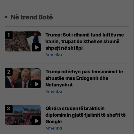
Në trend Botë
Trump: Sot i dhamë fund luftës me
Iranin, trupat do kthehen shumë
shpejt në shtëpi
Amerika
Trump ndërhyn pas tensionimit të
situatës mes Erdoganit dhe
Netanyahut
Amerika
Qindra studentë braktisin
diplomimin gjatë fjalimit të shefit të
Google
Amerika