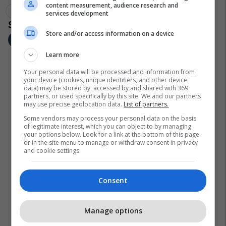
content measurement, audience research and
Rasti 'mitëmarrje'
Zoran Zaev
services development
Store and/or access information on a device
Learn more
Your personal data will be processed and information from
your device (cookies, unique identifiers, and other device
data) may be stored by, accessed by and shared with 369
partners, or used specifically by this site. We and our partners
may use precise geolocation data.
List of partners.
Some vendors may process your personal data on the basis
of legitimate interest, which you can object to by managing
your options below. Look for a link at the bottom of this page
or in the site menu to manage or withdraw consent in privacy
and cookie settings.
Consent
Manage options