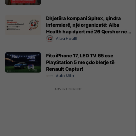
Dhjetëra kompani Spitex, qindra
infermierë, një organizatë: Alba
Health hap dyert më 26 Qershor në
Cyrih
Alba Health
Fito iPhone 17, LED TV 65 ose
PlayStation 5 me çdo blerje të
Renault Captur!
Auto Mita