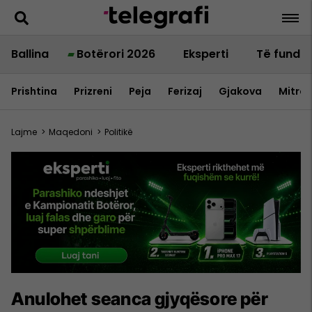
Ballina
Botërori 2026
Eksperti
Të fundit
Prishtina
Prizreni
Peja
Ferizaj
Gjakova
Mitrov
Lajme
>
Maqedoni
>
Politikë
Anulohet seanca gjyqësore për