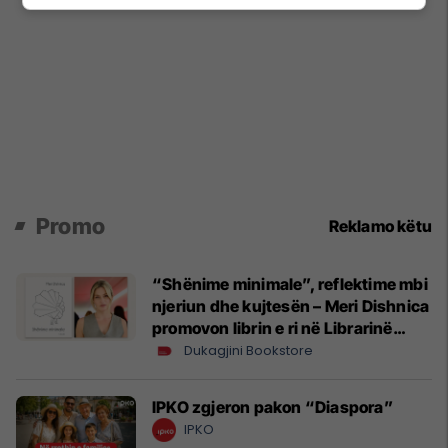
Promo
Reklamo këtu
“Shënime minimale”, reflektime mbi
njeriun dhe kujtesën – Meri Dishnica
promovon librin e ri në Librarinë
Dukagjini
Dukagjini Bookstore
IPKO zgjeron pakon “Diaspora”
IPKO