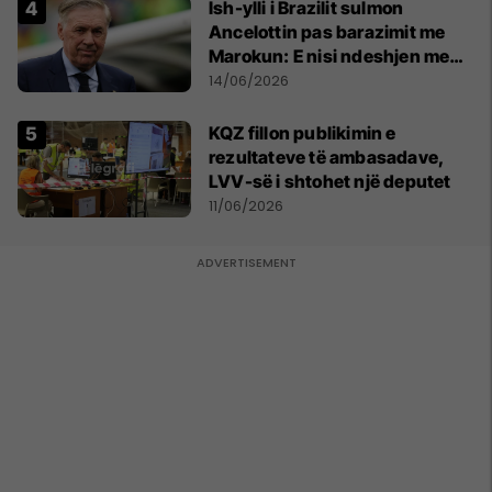
Ish-ylli i Brazilit sulmon
Ancelottin pas barazimit me
Marokun: E nisi ndeshjen me
formacionin e gabuar
14/06/2026
KQZ fillon publikimin e
rezultateve të ambasadave,
LVV-së i shtohet një deputet
11/06/2026