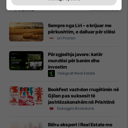
Promo
Reklamo këtu
Sempre nga Liri – e krijuar me
përkushtim, e dalluar për cilësi
Liri Prizren
Përzgjedhja javore: katër
mundësi për banim dhe
investim
Telegrafi Real Estate
BookFest vazhdon rrugëtimin në
Gjilan pas suksesit të
jashtëzakonshëm në Prishtinë
Dukagjini Bookstore
Bëhu ekspert i Real Estate me