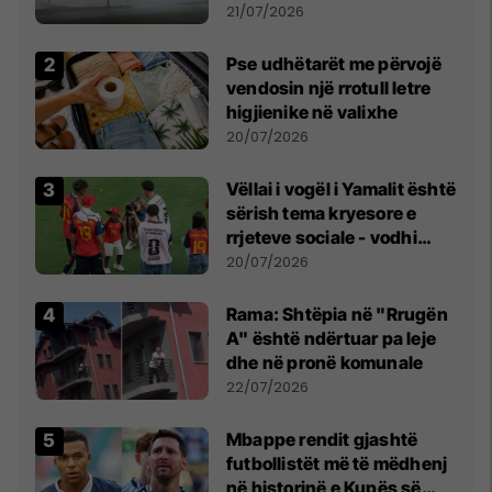
fuqishme me breshër dhe
21/07/2026
erëra të forta
Pse udhëtarët me përvojë
vendosin një rrotull letre
higjienike në valixhe
20/07/2026
Vëllai i vogël i Yamalit është
sërish tema kryesore e
rrjeteve sociale - vodhi
vëmendjen pas finales së
20/07/2026
Kupës së Botës
Rama: Shtëpia në "Rrugën
A" është ndërtuar pa leje
dhe në pronë komunale
22/07/2026
Mbappe rendit gjashtë
futbollistët më të mëdhenj
në historinë e Kupës së