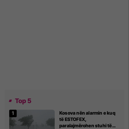
Top 5
Kosova nën alarmin e kuq
të ESTOFEX,
paralajmërohen stuhi të