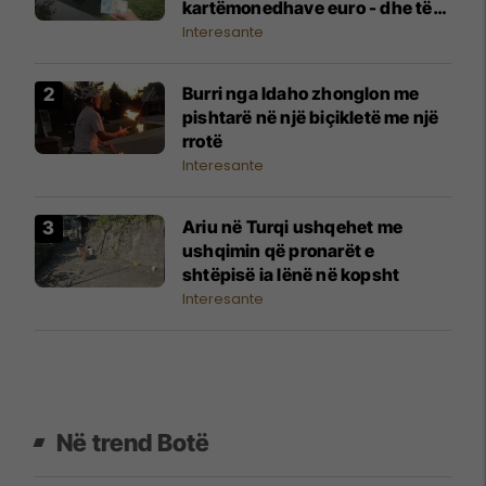
kartëmonedhave euro - dhe të
gjitha janë në një qytet
Interesante
Burri nga Idaho zhonglon me
pishtarë në një biçikletë me një
rrotë
Interesante
Ariu në Turqi ushqehet me
ushqimin që pronarët e
shtëpisë ia lënë në kopsht
Interesante
Në trend Botë