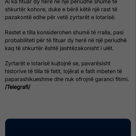
Ai ka fituar dy herë në një periudhë shumë të
shkurtër kohore, duke e bërë këtë një rast të
pazakontë edhe për vetë zyrtarët e lotarisë.
Rastet e tilla konsiderohen shumë të rralla, pasi
probabiliteti për të fituar dy herë në një periudhë
kaq të shkurtër është jashtëzakonisht i ulët.
Zyrtarët e lotarisë kujtojnë se, pavarësisht
historive të tilla të fatit, lojërat e fatit mbeten të
paparashikueshme dhe nuk ofrojnë garanci fitimi.
/Telegrafi/