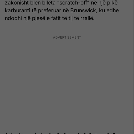
zakonisht blen bileta “scratch-off” në një pikë
karburanti të preferuar në Brunswick, ku edhe
ndodhi një pjesë e fatit të tij të rrallë.