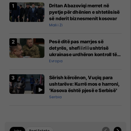
Dritan Abazoviqi merret në
pyetje për dhënien e shtetësisë
së nderit biznesmenit kosovar
Mali i Zi
Pesë ditë pas marrjes së
detyrës, shefi i ri i ushtrisë
ukrainase urdhëron kontroll të
madh
Evropa
Sërish kërcënon, Vuçiq para
ushtarëve: Kurrë mos e harroni,
'Kosova është pjesë e Serbisë'
Serbia
Jobs
Real Estate