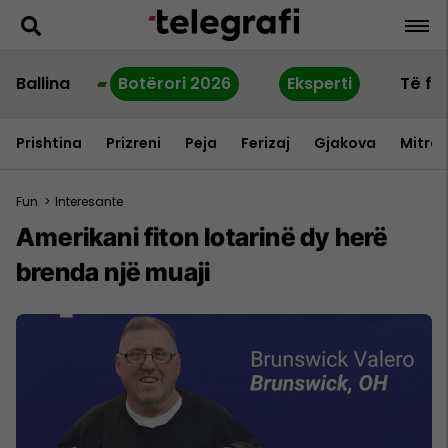
Ballina
Botërori 2026
Eksperti
Të fu
Prishtina
Prizreni
Peja
Ferizaj
Gjakova
Mitrov
Fun
>
Interesante
Amerikani fiton lotarinë dy herë
brenda një muaji