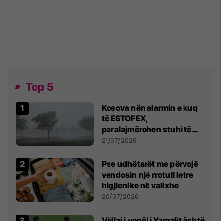
Top 5
Kosova nën alarmin e kuq
të ESTOFEX,
paralajmërohen stuhi të
fuqishme me breshër dhe
21/07/2026
erëra të forta
Pse udhëtarët me përvojë
vendosin një rrotull letre
higjienike në valixhe
20/07/2026
Vëllai i vogël i Yamalit është