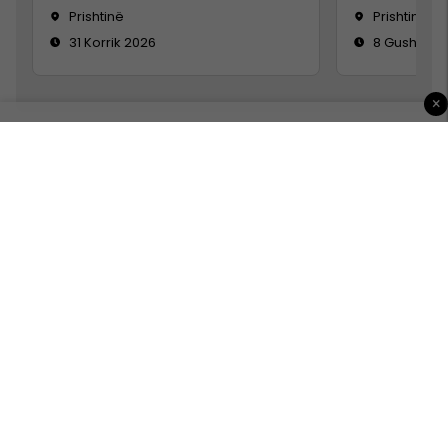
Prishtinë
Prishtinë
31 Korrik 2026
8 Gusht 20
×