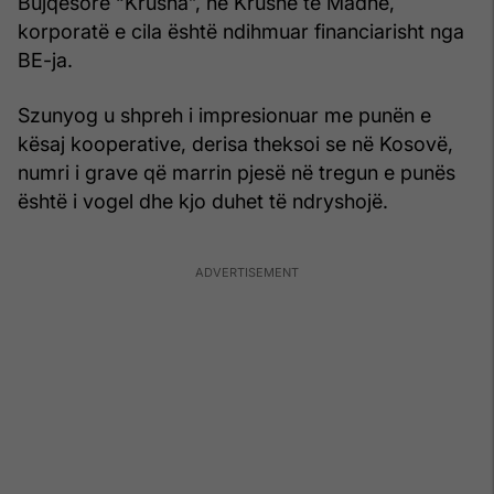
Bujqësore “Krusha”, në Krushë të Madhe,
korporatë e cila është ndihmuar financiarisht nga
BE-ja.
Szunyog u shpreh i impresionuar me punën e
kësaj kooperative, derisa theksoi se në Kosovë,
numri i grave që marrin pjesë në tregun e punës
është i vogel dhe kjo duhet të ndryshojë.