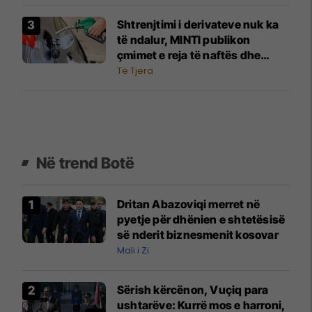
Shtrenjtimi i derivateve nuk ka
të ndalur, MINTI publikon
çmimet e reja të naftës dhe
benzinës
Të Tjera
Në trend Botë
Dritan Abazoviqi merret në
pyetje për dhënien e shtetësisë
së nderit biznesmenit kosovar
Mali i Zi
Sërish kërcënon, Vuçiq para
ushtarëve: Kurrë mos e harroni,