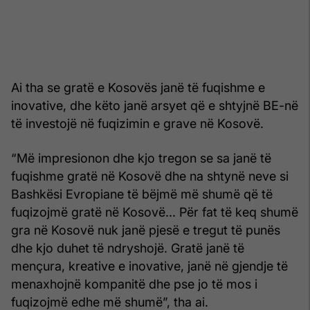
Ai tha se gratë e Kosovës janë të fuqishme e
inovative, dhe këto janë arsyet që e shtyjnë BE-në
të investojë në fuqizimin e grave në Kosovë.
“Më impresionon dhe kjo tregon se sa janë të
fuqishme gratë në Kosovë dhe na shtynë neve si
Bashkësi Evropiane të bëjmë më shumë që të
fuqizojmë gratë në Kosovë... Për fat të keq shumë
gra në Kosovë nuk janë pjesë e tregut të punës
dhe kjo duhet të ndryshojë. Gratë janë të
mençura, kreative e inovative, janë në gjendje të
menaxhojnë kompanitë dhe pse jo të mos i
fuqizojmë edhe më shumë”, tha ai.