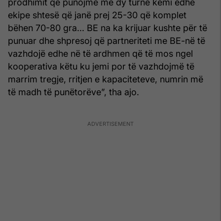
prodhimit që punojmë më dy turne kemi edhe
ekipe shtesë që janë prej 25-30 që komplet
bëhen 70-80 gra... BE na ka krijuar kushte për të
punuar dhe shpresoj që partneriteti me BE-në të
vazhdojë edhe në të ardhmen që të mos ngel
kooperativa këtu ku jemi por të vazhdojmë të
marrim tregje, rritjen e kapaciteteve, numrin më
të madh të punëtorëve”, tha ajo.