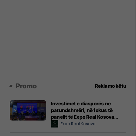
Promo
Reklamo këtu
Investimet e diasporës në
patundshmëri, në fokus të
panelit të Expo Real Kosova
2026
Expo Real Kosova