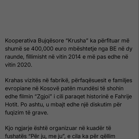
Kooperativa Bujqësore “Krusha” ka përfituar më
shumë se 400,000 euro mbështetje nga BE në dy
raunde, fillimisht në vitin 2014 e më pas edhe në
vitin 2020.
Krahas vizitës në fabrikë, përfaqësuesit e familjes
evropiane në Kosovë patën mundësi të shohin
edhe filmin “Zgjoi” i cili paraqet historinë e Fahrije
Hotit. Po ashtu, u mbajt edhe një diskutim për
fuqizim të grave.
Kjo ngjarje është organizuar në kuadër të
fushatës “Për ju, me ju”, e cila ka për qëllim