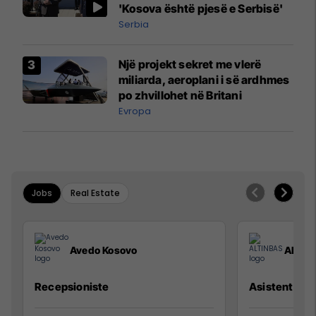
'Kosova është pjesë e Serbisë'
Serbia
Një projekt sekret me vlerë
miliarda, aeroplani i së ardhmes
po zhvillohet në Britani
Evropa
Jobs
Real Estate
Avedo Kosovo
ALTIN
Recepsioniste
Asistente e S