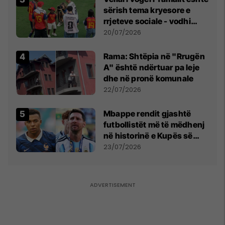
sërish tema kryesore e
rrjeteve sociale - vodhi
vëmendjen pas finales së
20/07/2026
Kupës së Botës
Rama: Shtëpia në "Rrugën
A" është ndërtuar pa leje
dhe në pronë komunale
22/07/2026
Mbappe rendit gjashtë
futbollistët më të mëdhenj
në historinë e Kupës së
Botës, Messi mbetet i dyti
23/07/2026