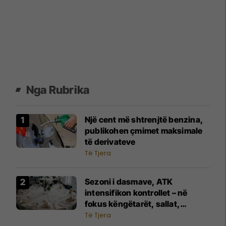
Nga Rubrika
Një cent më shtrenjtë benzina,
publikohen çmimet maksimale
të derivateve
Të Tjera
Sezoni i dasmave, ATK
intensifikon kontrollet – në
fokus këngëtarët, sallat,
fotografët dhe shërbimet tjera
Të Tjera