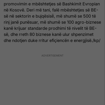
promovimin e mbështetjes së Bashkimit Evropian
në Kosovë. Deri më tani, falë mbështetjes së BE-
së në sektorin e bujqësisë̈, më shumë se 500 të
rinj janë punësuar, më shumë se 100 agro-biznese
kanë krijuar standarde prodhimi të nivelit të BE-
së, dhe rreth 80 biznese kanë ulur shpenzimet
dhe ndotjen duke rritur efiçiencën e energjisë./kp/