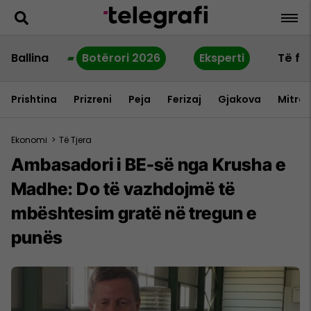
Ballina
Botërori 2026
Eksperti
Të fu
Prishtina
Prizreni
Peja
Ferizaj
Gjakova
Mitrov
Ekonomi
>
Të Tjera
Ambasadori i BE-së nga Krusha e
Madhe: Do të vazhdojmë të
mbështesim gratë në tregun e
punës