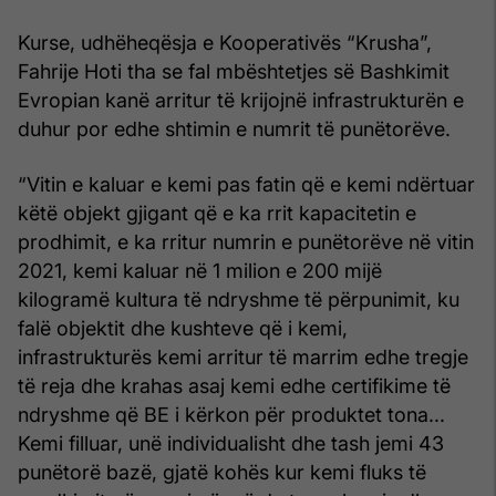
Kurse, udhëheqësja e Kooperativës “Krusha”,
Fahrije Hoti tha se fal mbështetjes së Bashkimit
Evropian kanë arritur të krijojnë infrastrukturën e
duhur por edhe shtimin e numrit të punëtorëve.
“Vitin e kaluar e kemi pas fatin që e kemi ndërtuar
këtë objekt gjigant që e ka rrit kapacitetin e
prodhimit, e ka rritur numrin e punëtorëve në vitin
2021, kemi kaluar në 1 milion e 200 mijë
kilogramë kultura të ndryshme të përpunimit, ku
falë objektit dhe kushteve që i kemi,
infrastrukturës kemi arritur të marrim edhe tregje
të reja dhe krahas asaj kemi edhe certifikime të
ndryshme që BE i kërkon për produktet tona...
Kemi filluar, unë individualisht dhe tash jemi 43
punëtorë bazë, gjatë kohës kur kemi fluks të