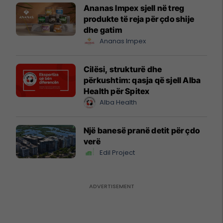
Ananas Impex sjell në treg
produkte të reja për çdo shije
dhe gatim
Ananas Impex
Cilësi, strukturë dhe
përkushtim: qasja që sjell Alba
Health për Spitex
Alba Health
Një banesë pranë detit për çdo
verë
Edil Project