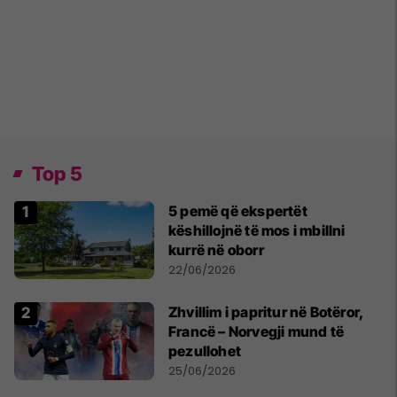
Top 5
5 pemë që ekspertët
këshillojnë të mos i mbillni
kurrë në oborr
22/06/2026
Zhvillim i papritur në Botëror,
Francë – Norvegji mund të
pezullohet
25/06/2026