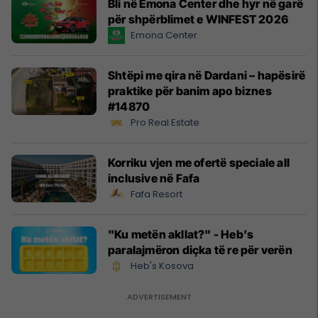
Bli në Emona Center dhe hyr në garë
për shpërblimet e WINFEST 2026
Emona Center
Shtëpi me qira në Dardani – hapësirë
praktike për banim apo biznes
#14870
Pro Real Estate
Korriku vjen me ofertë speciale all
inclusive në Fafa
Fafa Resort
"Ku metën akllat?" - Heb’s
paralajmëron diçka të re për verën
Heb's Kosova