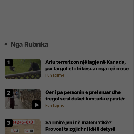
Nga Rubrika
Ariu terrorizon një lagje në Kanada,
por largohet i frikësuar nga një mace
Fun Lajme
Qeni pa personin e preferuar dhe
tregoi se si duket lumturia e pastër
Fun Lajme
Sa i mirë jeni në matematikë?
Provoni ta zgjidhni këtë detyrë