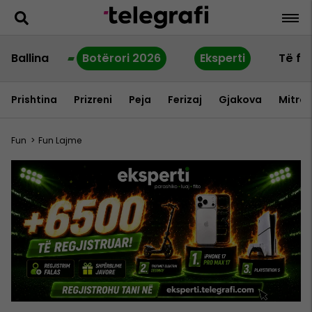
Ballina
Botërori 2026
Eksperti
Të fu
Prishtina
Prizreni
Peja
Ferizaj
Gjakova
Mitrov
Fun
>
Fun Lajme