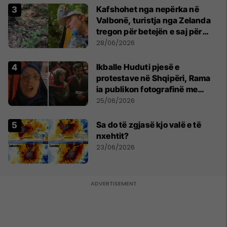
Kafshohet nga nepërka në
Valbonë, turistja nga Zelanda
tregon për betejën e saj për
mbijetesë
28/06/2026
Ikballe Huduti pjesë e
protestave në Shqipëri, Rama
ia publikon fotografinë me
Ahmadinejadin e Iranit
25/06/2026
Sa do të zgjasë kjo valë e të
nxehtit?
23/06/2026