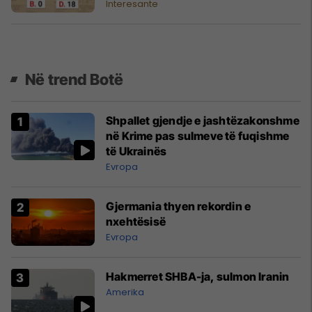
Interesante
Në trend Botë
Shpallet gjendje e jashtëzakonshme
në Krime pas sulmeve të fuqishme
të Ukrainës
Evropa
Gjermania thyen rekordin e
nxehtësisë
Evropa
Hakmerret SHBA-ja, sulmon Iranin
Amerika