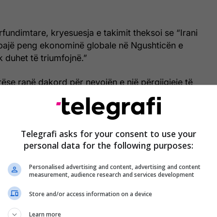
fundimtare, kryesuesja e takimit theksoi se “Irani
bajë peng ekonominë globale në Ngushticën e
 duhet të triumfojnë.”
se ranë dakord për nevojën e një përgjigjeje të
ë siguruar rihapjen e menjëhershme dhe të
rrugës ujore dhe respektimin e parimeve themelore
it dhe ligjit të detit.
Telegrafi asks for your consent to use your
eprimit të mundshme të propozuara janë:
personal data for the following purposes:
Personalised advertising and content, advertising and content
t diplomatik ndërkombëtar, përfshirë edhe përmes
measurement, audience research and services development
Kombeve të Bashkuara;
Store and/or access information on a device
e ekonomike dhe politike të koordinuara, përfshirë
Learn more