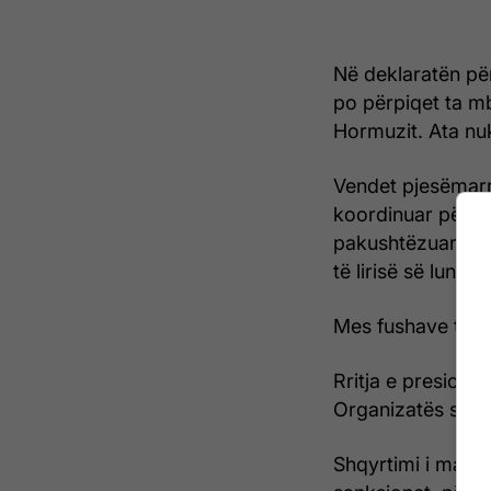
Në deklaratën për
po përpiqet ta m
Hormuzit. Ata nuk
Vendet pjesëmarrë
koordinuar për t
pakushtëzuar të 
të lirisë së lundrim
Mes fushave të v
Rritja e presioni
Organizatës së 
Shqyrtimi i masav