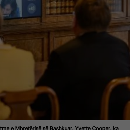
htme e Mbretërisë së Bashkuar, Yvette Cooper
, ka