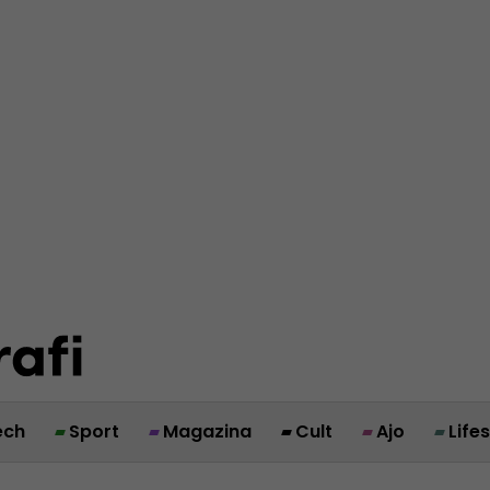
ech
Sport
Magazina
Cult
Ajo
Life