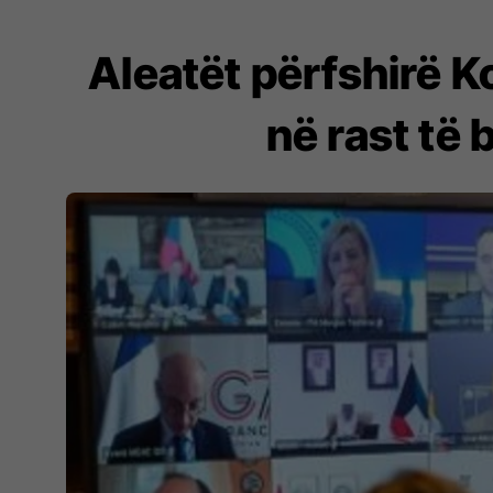
Aleatët përfshirë K
në rast të 