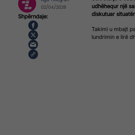
udhëhequr një sa
02/04/2026
diskutuar situatë
Takimi u mbajt pa
lundrimin e lirë 