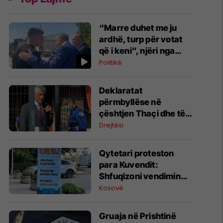
“Marre duhet me ju
ardhë, turp për votat
që i keni”, njëri nga
protestuesit i drejtohet
Politikë
Bedri Hamzës
Deklaratat
përmbyllëse në
çështjen Thaçi dhe të
tjerët nga 10 deri më 14
Drejtësi
shtator
​Qytetari proteston
para Kuvendit:
Shfuqizoni vendimin
për serbizimin e
Kosovë
Kosovës, kyçuni në
gazin amerikan
Gruaja në Prishtinë