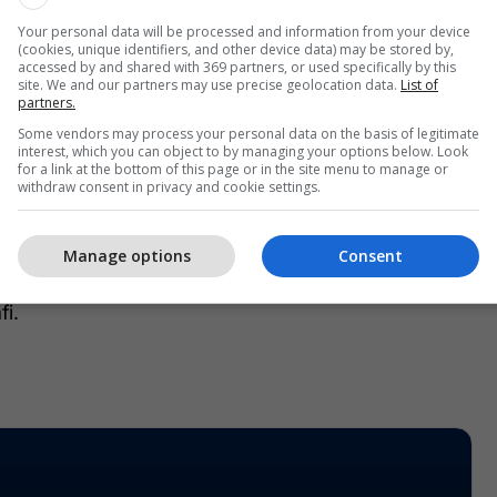
st se ngushtica mbetet e bllokuar;
Your personal data will be processed and information from your device
(cookies, unique identifiers, and other device data) may be stored by,
Organizatën Ndërkombëtare Detare për lirimin e
accessed by and shared with 369 partners, or used specifically by this
e marinarëve të bllokuar;
site. We and our partners may use precise geolocation data.
List of
partners.
Some vendors may process your personal data on the basis of legitimate
mbështetjen e besimit në treg dhe në operacionet
interest, which you can object to by managing your options below. Look
for a link at the bottom of this page or in the site menu to manage or
withdraw consent in privacy and cookie settings.
 vendosmërinë e aleatëve për të mos lejuar që
jë prej kanaleve më të rëndësishme të transportit
Manage options
Consent
ndikojë në tregjet globale, raporton
fi.