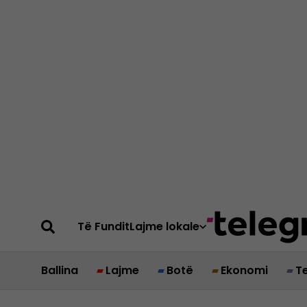
Të Fundit
Lajme lokale
Ballina
Lajme
Botë
Ekonomi
T