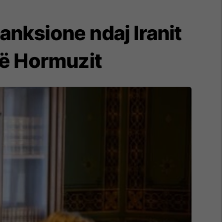
anksione ndaj Iranit
 së Hormuzit