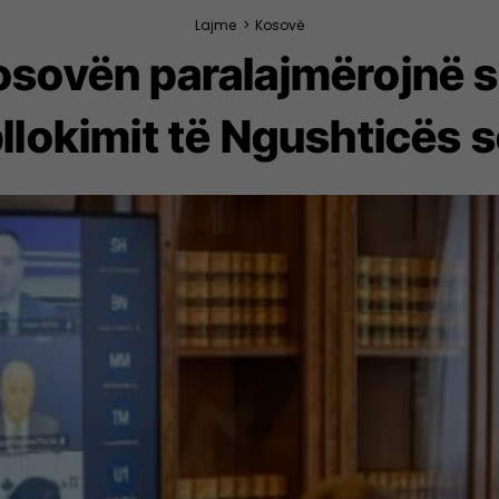
Lajme
>
Kosovë
osovën paralajmërojnë s
bllokimit të Ngushticës