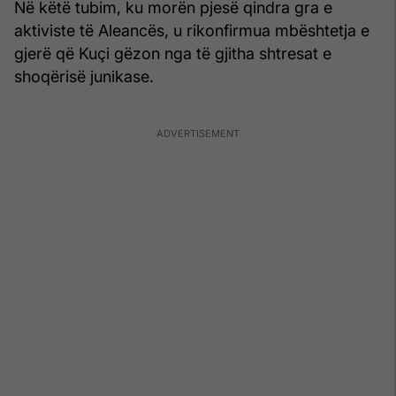
Në këtë tubim, ku morën pjesë qindra gra e
aktiviste të Aleancës, u rikonfirmua mbështetja e
gjerë që Kuçi gëzon nga të gjitha shtresat e
shoqërisë junikase.