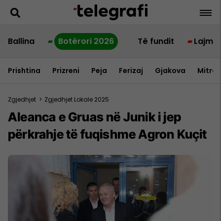
Ballina
Botërori 2026
Të fundit
Lajme
Prishtina
Prizreni
Peja
Ferizaj
Gjakova
Mitrov
Zgjedhjet
>
Zgjedhjet Lokale 2025
Aleanca e Gruas në Junik i jep
përkrahje të fuqishme Agron Kuçit