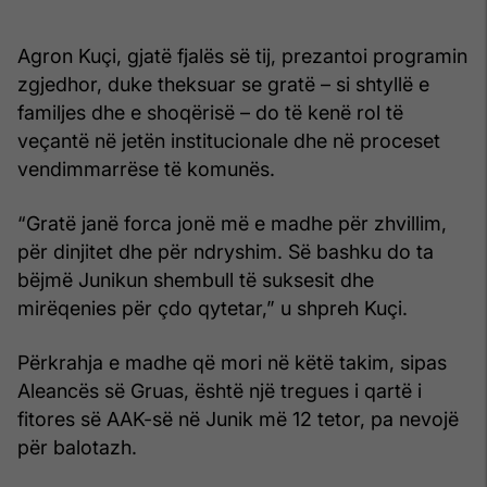
Agron Kuçi, gjatë fjalës së tij, prezantoi programin
zgjedhor, duke theksuar se gratë – si shtyllë e
familjes dhe e shoqërisë – do të kenë rol të
veçantë në jetën institucionale dhe në proceset
vendimmarrëse të komunës.
“Gratë janë forca jonë më e madhe për zhvillim,
për dinjitet dhe për ndryshim. Së bashku do ta
bëjmë Junikun shembull të suksesit dhe
mirëqenies për çdo qytetar,” u shpreh Kuçi.
Përkrahja e madhe që mori në këtë takim, sipas
Aleancës së Gruas, është një tregues i qartë i
fitores së AAK-së në Junik më 12 tetor, pa nevojë
për balotazh.