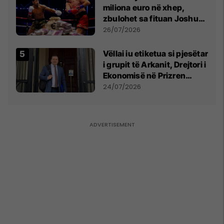
miliona euro në xhep,
zbulohet sa fituan Joshua
e Prenga
26/07/2026
Vëllai iu etiketua si pjesëtar
i grupit të Arkanit, Drejtori i
Ekonomisë në Prizren
mohon pretendimet
24/07/2026