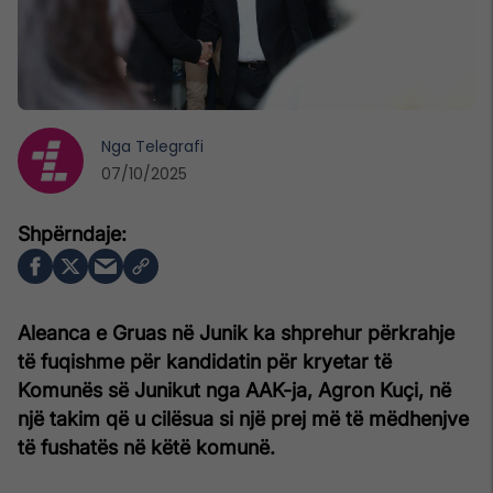
Nga
Telegrafi
07/10/2025
Aleanca e Gruas në Junik ka shprehur përkrahje
të fuqishme për kandidatin për kryetar të
Komunës së Junikut nga AAK-ja, Agron Kuçi, në
një takim që u cilësua si një prej më të mëdhenjve
të fushatës në këtë komunë.