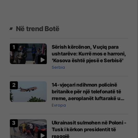
Në trend Botë
Sërish kërcënon, Vuçiq para
ushtarëve: Kurrë mos e harroni,
'Kosova është pjesë e Serbisë'
Serbia
14-vjeçari ndihmon policinë
britanike për një telefonatë të
rreme, aeroplanët luftarakë u
ngritën në ajër për të
Evropa
interceptuar fluturaken e Qatar
Airways që po shkonte drejt
Ukrainasit sulmohen në Poloni -
Mançesterit
Tusk i kërkon presidentit të
reagojë