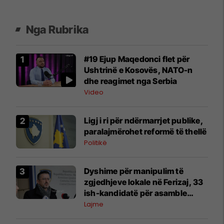
Nga Rubrika
#19 Ejup Maqedonci flet për
Ushtrinë e Kosovës, NATO-n
dhe reagimet nga Serbia
Video
Ligj i ri për ndërmarrjet publike,
paralajmërohet reformë të thellë
Politikë
Dyshime për manipulim të
zgjedhjeve lokale në Ferizaj, 33
ish-kandidatë për asamble
kërkojnë rinumërim
Lajme