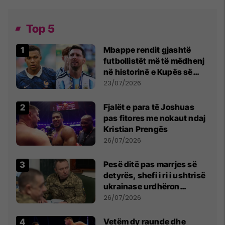
Top 5
Mbappe rendit gjashtë
futbollistët më të mëdhenj
në historinë e Kupës së
Botës, Messi mbetet i dyti
23/07/2026
Fjalët e para të Joshuas
pas fitores me nokaut ndaj
Kristian Prengës
26/07/2026
Pesë ditë pas marrjes së
detyrës, shefi i ri i ushtrisë
ukrainase urdhëron
kontroll të madh
26/07/2026
Vetëm dy raunde dhe