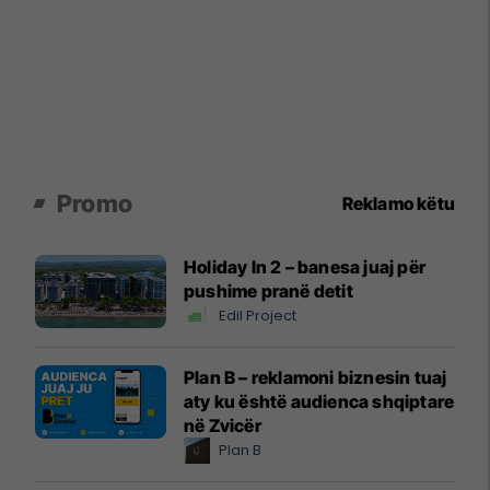
Promo
Reklamo këtu
Holiday In 2 – banesa juaj për
pushime pranë detit
Edil Project
Plan B – reklamoni biznesin tuaj
aty ku është audienca shqiptare
në Zvicër
Plan B