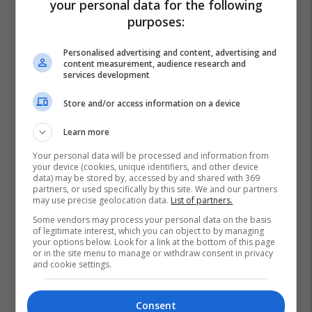
your personal data for the following
purposes:
Personalised advertising and content, advertising and
content measurement, audience research and
services development
Store and/or access information on a device
Learn more
Your personal data will be processed and information from
your device (cookies, unique identifiers, and other device
data) may be stored by, accessed by and shared with 369
partners, or used specifically by this site. We and our partners
may use precise geolocation data.
List of partners.
Some vendors may process your personal data on the basis
of legitimate interest, which you can object to by managing
your options below. Look for a link at the bottom of this page
or in the site menu to manage or withdraw consent in privacy
Junik
Agron Kuçi
Aak
Zgjedhjet
and cookie settings.
Zgjedhjet Lokale 2025
Consent