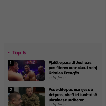
Top 5
Fjalët e para të Joshuas
pas fitores me nokaut ndaj
Kristian Prengës
26/07/2026
Pesë ditë pas marrjes së
detyrës, shefi i ri i ushtrisë
ukrainase urdhëron
kontroll të madh
26/07/2026