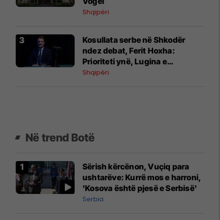
Vogël
Shqipëri
Kosullata serbe në Shkodër
ndez debat, Ferit Hoxha:
Prioriteti ynë, Lugina e
Preshevës
Shqipëri
Në trend Botë
Sërish kërcënon, Vuçiq para
ushtarëve: Kurrë mos e harroni,
'Kosova është pjesë e Serbisë'
Serbia