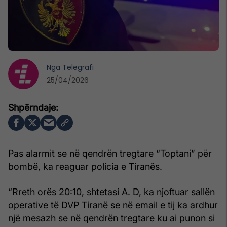
Nga
Telegrafi
25/04/2026
Pas alarmit se në qendrën tregtare “Toptani” për
bombë, ka reaguar policia e Tiranës.
“Rreth orës 20:10, shtetasi A. D, ka njoftuar sallën
operative të DVP Tiranë se në email e tij ka ardhur
një mesazh se në qendrën tregtare ku ai punon si