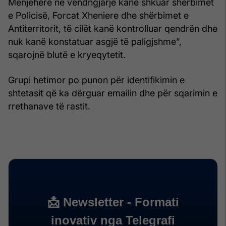
Menjëherë në vendngjarje kanë shkuar shërbimet
e Policisë, Forcat Xheniere dhe shërbimet e
Antiterritorit, të cilët kanë kontrolluar qendrën dhe
nuk kanë konstatuar asgjë të paligjshme”,
sqarojnë blutë e kryeqytetit.
Grupi hetimor po punon për identifikimin e
shtetasit që ka dërguar emailin dhe për sqarimin e
rrethanave të rastit.