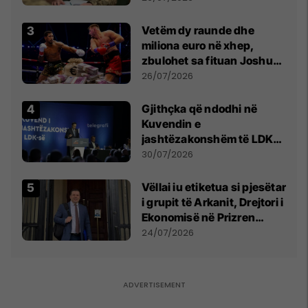
Vetëm dy raunde dhe
miliona euro në xhep,
zbulohet sa fituan Joshua
e Prenga
26/07/2026
Gjithçka që ndodhi në
Kuvendin e
jashtëzakonshëm të LDK-
së
30/07/2026
Vëllai iu etiketua si pjesëtar
i grupit të Arkanit, Drejtori i
Ekonomisë në Prizren
mohon pretendimet
24/07/2026