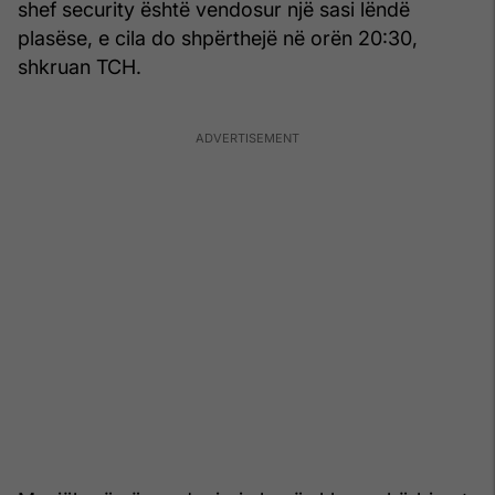
shef security është vendosur një sasi lëndë
plasëse, e cila do shpërthejë në orën 20:30,
shkruan TCH.