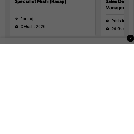
Specialist Mishi (Kasap)
Sales Devel
Manager
Ferizaj
Prishtinë
3 Gusht 2026
29 Gusht 2
×