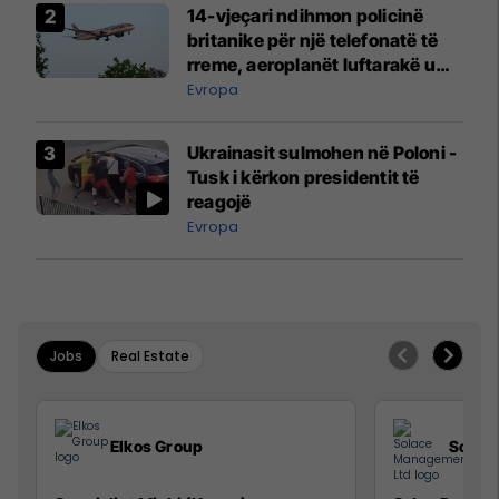
14-vjeçari ndihmon policinë
britanike për një telefonatë të
rreme, aeroplanët luftarakë u
ngritën në ajër për të
Evropa
interceptuar fluturaken e Qatar
Airways që po shkonte drejt
Ukrainasit sulmohen në Poloni -
Mançesterit
Tusk i kërkon presidentit të
reagojë
Evropa
Jobs
Real Estate
Elkos Group
Solac