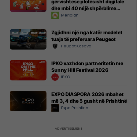
gërvishtëse plotësisht digjitale
dhe mbi 40 mijë shpërblime
instant!
Meridian
Zgjidhni një nga katër modelet
tuaja të preferuara Peugeot
Peugot Kosova
IPKO vazhdon partneritetin me
Sunny Hill Festival 2026
IPKO
EXPO DIASPORA 2026 mbahet
më 3, 4 dhe 5 gusht në Prishtinë
Expo Prishtina