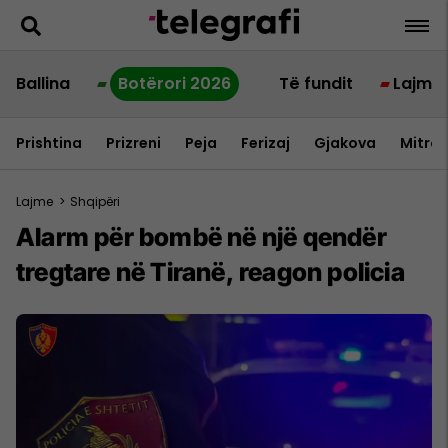
Ballina
Botërori 2026
Të fundit
Lajme
Prishtina
Prizreni
Peja
Ferizaj
Gjakova
Mitrov
Lajme
>
Shqipëri
​Alarm për bombë në një qendër
tregtare në Tiranë, reagon policia