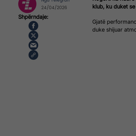
Nga
Telegrafi
klub, ku duket se
24/04/2026
Gjatë performanc
duke shijuar atm