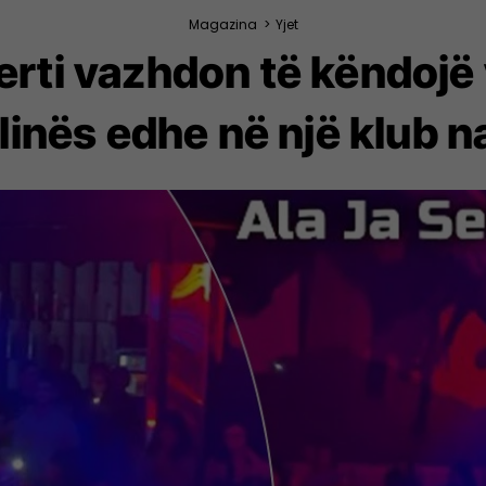
Magazina
>
Yjet
erti vazhdon të këndojë 
linës edhe në një klub n