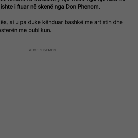
 ishte i ftuar në skenë nga Don Phenom.
ës, ai u pa duke kënduar bashkë me artistin dhe
osferën me publikun.