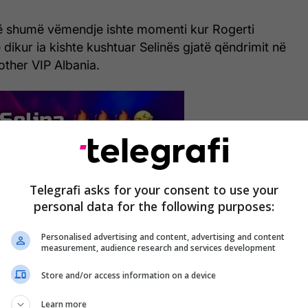
ë shumë vëmendje ishte momenti kur Rogerti
 dikur ia kishte kushtuar Selinës gjatë qëndrimit në
other VIP Albania.
Telegrafi asks for your consent to use your
personal data for the following purposes:
Personalised advertising and content, advertising and content
measurement, audience research and services development
Store and/or access information on a device
Learn more