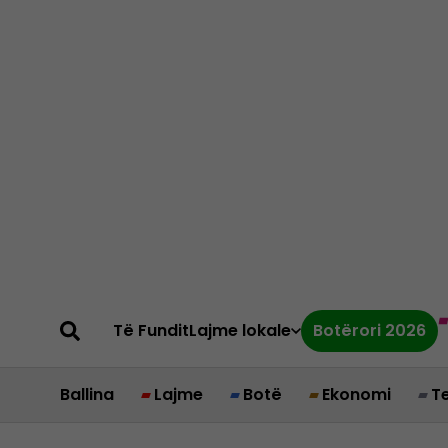
Të Fundit
Lajme lokale
Botërori 2026
Ballina
Lajme
Botë
Ekonomi
T