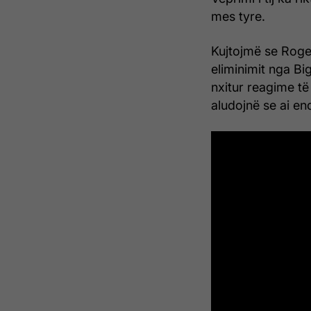
mes tyre.
Kujtojmë se Roger
eliminimit nga Bi
nxitur reagime të
aludojnë se ai en