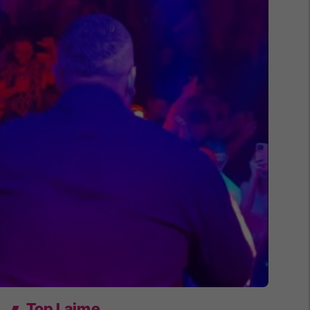
Top Lajme