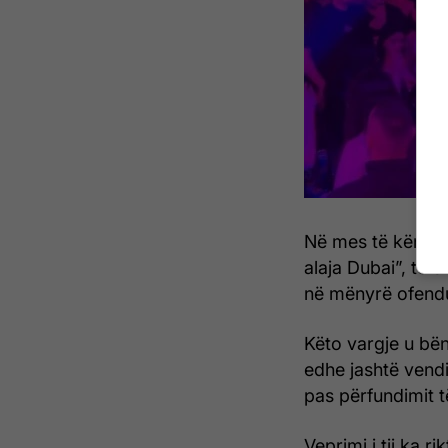
Në mes të këngës,
alaja Dubai”, të 
në mënyrë ofendue
Këto vargje u bën
edhe jashtë vendi
pas përfundimit t
Veprimi i tij ka 