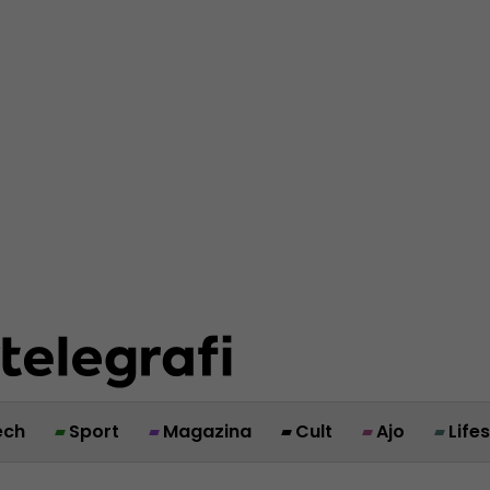
ech
Sport
Magazina
Cult
Ajo
Life