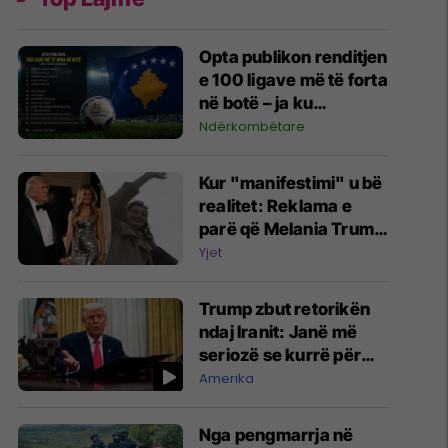
Opta publikon renditjen
e 100 ligave më të forta
në botë – ja ku
pozicionohet Kosova
Ndërkombëtare
Kur "manifestimi" u bë
realitet: Reklama e
parë që Melania Trump
realizoi në vitin 1993 e
Yjet
shfaqte atë si Zonjë e
Parë e ShBA-së
Trump zbut retorikën
ndaj Iranit: Janë më
seriozë se kurrë për
negociatat
Amerika
Nga pengmarrja në