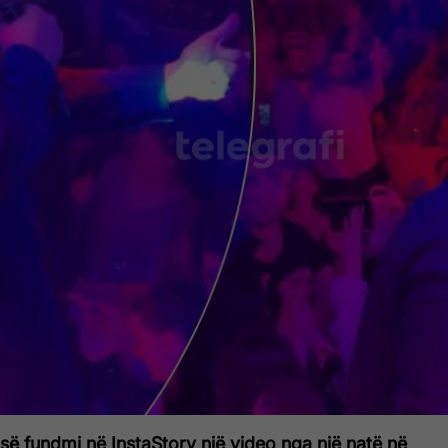
së fundmi në InstaStory një video nga një natë në