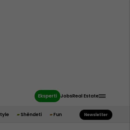
Eksperti
Jobs
Real Estate
style
Shëndeti
Fun
Newsletter