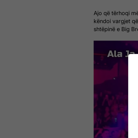
Ajo që tërhoqi m
këndoi vargjet që
shtëpinë e Big Br