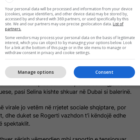
Your personal data will be processed and information from your device
(cookies, unique identifiers, and other device data) may be stored by,
accessed by and shared with 369 partners, or used specifically by this
site. We and our partners may use precise geolocation data.
List of
partners.
Some vendors may process your personal data on the basis of legitimate
interest, which you can object to by managing your options below. Look
for a link at the bottom of this page or in the site menu to manage or
withdraw consent in privacy and cookie settings.
Manage options
Consent
 ai u dëgjua duke përsëritur vargjet “Alaja Selina,
cilat brenda shtëpisë së BBVA përdoreshin gjerësisht
se, pasi Selina kishte shkuar në Dubai si balerinë.
ë virale jo vetëm në rrjetet sociale shqiptare, por
t, dhe duket se Rogerti vazhdon t’i këndojë edhe
ë spektaklit.
rikthyer sërish vëmendjen mbi raportin e tensionuar