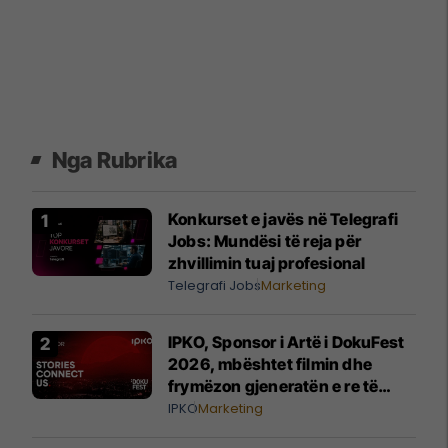
Nga Rubrika
Konkurset e javës në Telegrafi
Jobs: Mundësi të reja për
zhvillimin tuaj profesional
Telegrafi Jobs
Marketing
IPKO, Sponsor i Artë i DokuFest
2026, mbështet filmin dhe
frymëzon gjeneratën e re të
krijuesve
IPKO
Marketing