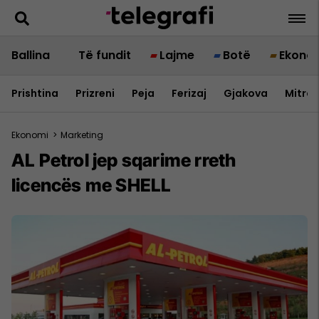
Ballina
Të fundit
Lajme
Botë
Ekono
Prishtina
Prizreni
Peja
Ferizaj
Gjakova
Mitrov
Ekonomi
>
Marketing
AL Petrol jep sqarime rreth
licencës me SHELL