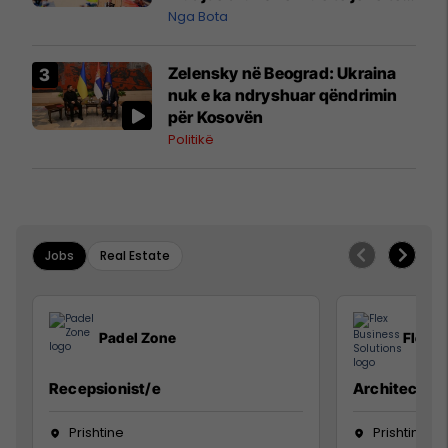
pazakontë
Nga Bota
Zelensky në Beograd: Ukraina
nuk e ka ndryshuar qëndrimin
për Kosovën
Politikë
Jobs
Real Estate
Padel Zone
Flex B
Recepsionist/e
Architect
Prishtine
Prishtinë