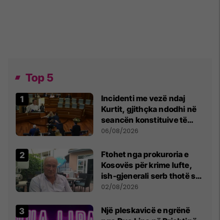
Top 5
Incidenti me vezë ndaj
Kurtit, gjithçka ndodhi në
seancën konstituive të
Kuvendit
06/08/2026
Ftohet nga prokuroria e
Kosovës për krime lufte,
ish-gjenerali serb thotë se
dikush e tradhtoi në
02/08/2026
Beograd
Një pleskavicë e ngrënë