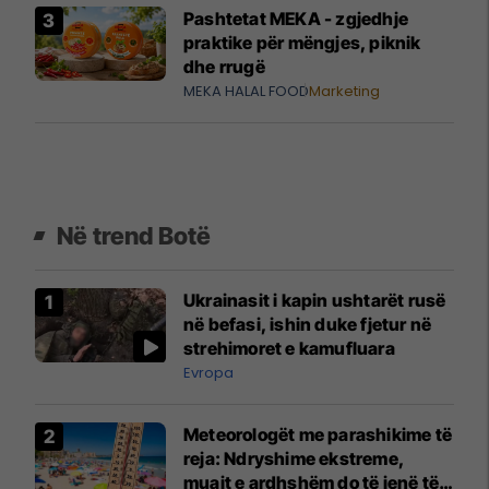
Pashtetat MEKA - zgjedhje
praktike për mëngjes, piknik
dhe rrugë
MEKA HALAL FOOD
Marketing
Në trend Botë
Ukrainasit i kapin ushtarët rusë
në befasi, ishin duke fjetur në
strehimoret e kamufluara
Evropa
Meteorologët me parashikime të
reja: Ndryshime ekstreme,
muajt e ardhshëm do të jenë të