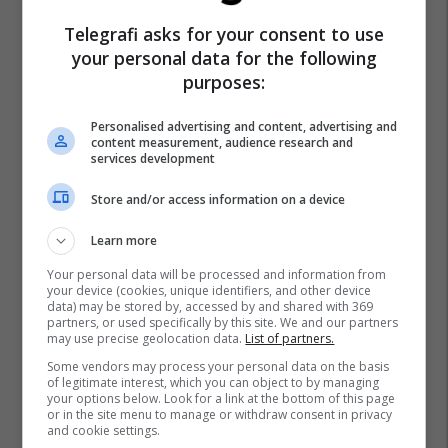
Telegrafi asks for your consent to use
Al Petrol
Shell
your personal data for the following
purposes:
Personalised advertising and content, advertising and
content measurement, audience research and
services development
Store and/or access information on a device
Learn more
Your personal data will be processed and information from
your device (cookies, unique identifiers, and other device
data) may be stored by, accessed by and shared with 369
partners, or used specifically by this site. We and our partners
may use precise geolocation data.
List of partners.
Some vendors may process your personal data on the basis
of legitimate interest, which you can object to by managing
your options below. Look for a link at the bottom of this page
or in the site menu to manage or withdraw consent in privacy
and cookie settings.