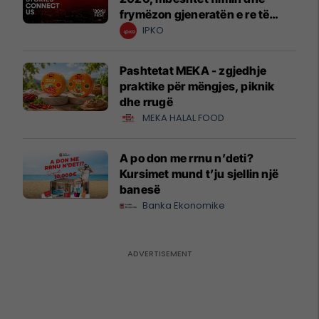
frymëzon gjeneratën e re të
krijuesve
IPKO
Pashtetat MEKA - zgjedhje
praktike për mëngjes, piknik
dhe rrugë
MEKA HALAL FOOD
A po don me rrnu n’deti?
Kursimet mund t’ju sjellin një
banesë
Banka Ekonomike