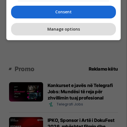
Consent
Manage options
Promo
Reklamo këtu
Konkurset e javës në Telegrafi
Jobs: Mundësi të reja për
zhvillimin tuaj profesional
Telegrafi Jobs
IPKO, Sponsor i Artë i DokuFest
2026, mbështet filmin dhe