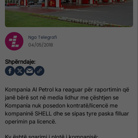
Nga
Telegrafi
04/05/2018
Kompania Al Petrol ka reaguar për raportimin që
janë bërë sot në media lidhur me çështjen se
Kompania nuk posedon kontratë/licencë me
kompaninë SHELL dhe se sipas tyre paska filluar
operimin pa licencë.
Ky është sqarimi i plotë i kompanisë: