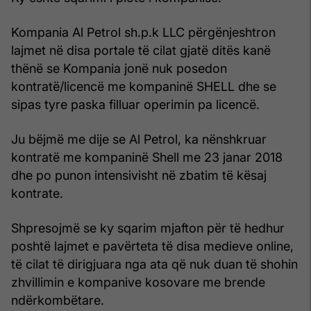
Kompania Al Petrol sh.p.k LLC përgënjeshtron
lajmet në disa portale të cilat gjatë ditës kanë
thënë se Kompania jonë nuk posedon
kontratë/licencë me kompaninë SHELL dhe se
sipas tyre paska filluar operimin pa licencë.
Ju bëjmë me dije se Al Petrol, ka nënshkruar
kontratë me kompaninë Shell me 23 janar 2018
dhe po punon intensivisht në zbatim të kësaj
kontrate.
Shpresojmë se ky sqarim mjafton për të hedhur
poshtë lajmet e pavërteta të disa medieve online,
të cilat të dirigjuara nga ata që nuk duan të shohin
zhvillimin e kompanive kosovare me brende
ndërkombëtare.