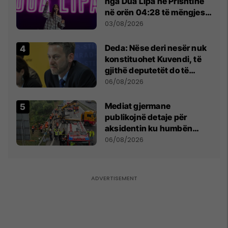
nga Dua Lipa në Prishtinë
në orën 04:28 të mëngjesit
- dhe bota digjitale serbe
03/08/2026
shpall gjendjen e luftës
Deda: Nëse deri nesër nuk
konstituohet Kuvendi, të
gjithë deputetët do të
bëjnë shkelje të rëndë
06/08/2026
kushtetuese
Mediat gjermane
publikojnë detaje për
aksidentin ku humbën
jetën tre mërgimtarë nga
06/08/2026
Komogllava e Ferizajt