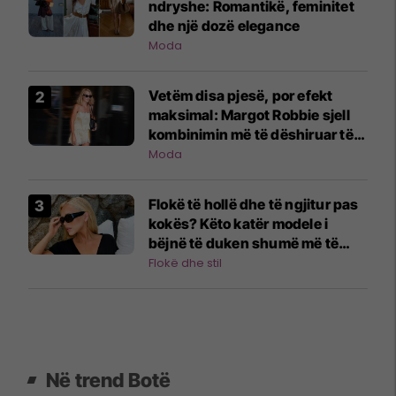
ndryshe: Romantikë, feminitet
dhe një dozë elegance
Moda
Vetëm disa pjesë, por efekt
maksimal: Margot Robbie sjell
kombinimin më të dëshiruar të
verës
Moda
Flokë të hollë dhe të ngjitur pas
kokës? Këto katër modele i
bëjnë të duken shumë më të
dendur
Flokë dhe stil
Në trend Botë