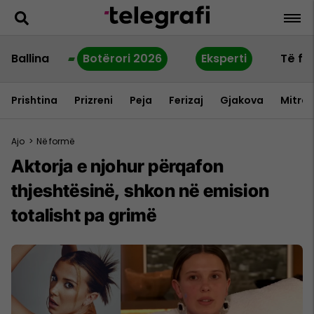
Ballina
Botërori 2026
Eksperti
Të fu
Prishtina
Prizreni
Peja
Ferizaj
Gjakova
Mitrov
Ajo
>
Në formë
Aktorja e njohur përqafon
thjeshtësinë, shkon në emision
totalisht pa grimë