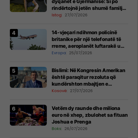
dyqanet e Gjermanisë: Si po
rindërtojnë jetën shumë familje
nga eksporti i bimëve mjekësore
Istog
27/07/2026
14-vjeçari ndihmon policinë
britanike për një telefonatë të
rreme, aeroplanët luftarakë u
ngritën në ajër për të
Evropa
25/07/2026
interceptuar fluturaken e Qatar
Airways që po shkonte drejt
Bislimi: Në Kongresin Amerikan
Mançesterit
është paraqitur rezoluta që
kundërshton mbajtjen e
Asamblesë Parlamentare të
Kosovë
27/07/2026
OSBE-së në Beograd
Vetëm dy raunde dhe miliona
euro në xhep, zbulohet sa fituan
Joshua e Prenga
Boks
26/07/2026