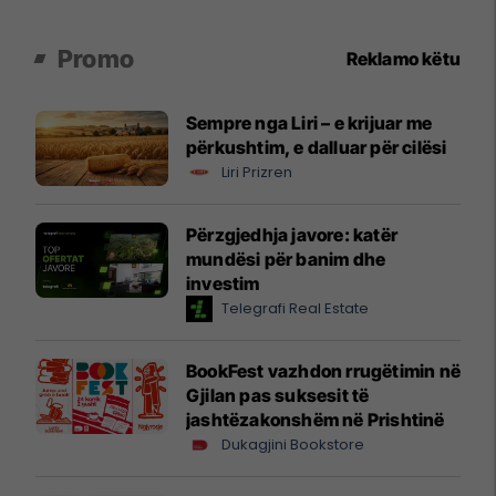
Promo
Reklamo këtu
Sempre nga Liri – e krijuar me
përkushtim, e dalluar për cilësi
Liri Prizren
Përzgjedhja javore: katër
mundësi për banim dhe
investim
Telegrafi Real Estate
BookFest vazhdon rrugëtimin në
Gjilan pas suksesit të
jashtëzakonshëm në Prishtinë
Dukagjini Bookstore