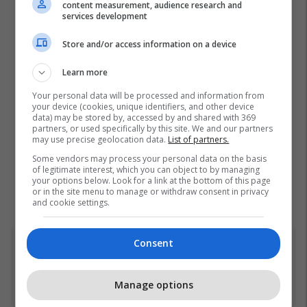
content measurement, audience research and
services development
Store and/or access information on a device
Learn more
Your personal data will be processed and information from
your device (cookies, unique identifiers, and other device
data) may be stored by, accessed by and shared with 369
partners, or used specifically by this site. We and our partners
may use precise geolocation data.
List of partners.
Some vendors may process your personal data on the basis
of legitimate interest, which you can object to by managing
your options below. Look for a link at the bottom of this page
or in the site menu to manage or withdraw consent in privacy
and cookie settings.
Consent
Top 5
Kosova nën alarmin e kuq
Manage options
të ESTOFEX,