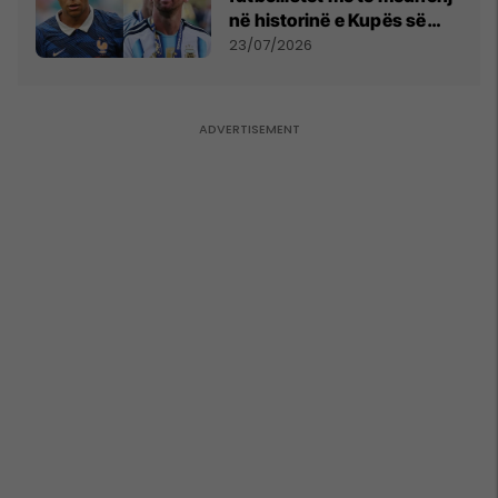
në historinë e Kupës së
Botës, Messi mbetet i dyti
23/07/2026