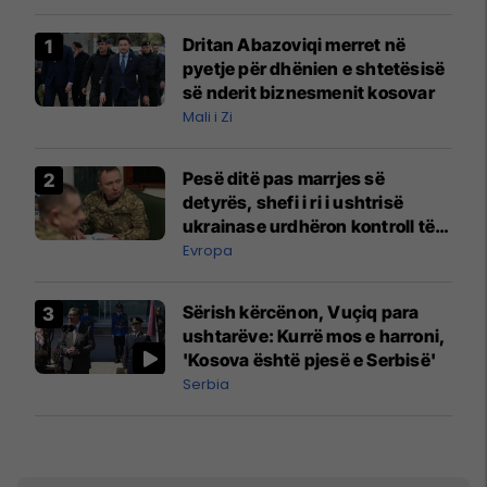
Dritan Abazoviqi merret në
pyetje për dhënien e shtetësisë
së nderit biznesmenit kosovar
Mali i Zi
Pesë ditë pas marrjes së
detyrës, shefi i ri i ushtrisë
ukrainase urdhëron kontroll të
madh
Evropa
Sërish kërcënon, Vuçiq para
ushtarëve: Kurrë mos e harroni,
'Kosova është pjesë e Serbisë'
Serbia