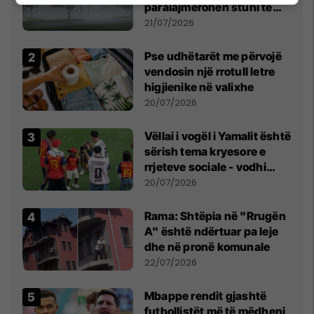
paralajmërohen stuhi të
fuqishme me breshër dhe
21/07/2026
erëra të forta
Pse udhëtarët me përvojë
vendosin një rrotull letre
higjienike në valixhe
20/07/2026
Vëllai i vogël i Yamalit është
sërish tema kryesore e
rrjeteve sociale - vodhi
vëmendjen pas finales së
20/07/2026
Kupës së Botës
Rama: Shtëpia në "Rrugën
A" është ndërtuar pa leje
dhe në pronë komunale
22/07/2026
Mbappe rendit gjashtë
futbollistët më të mëdhenj