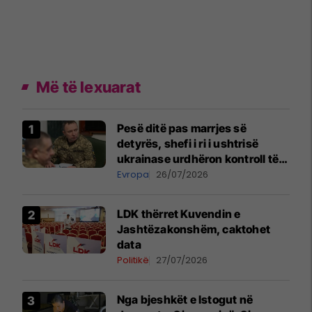
Më të lexuarat
Pesë ditë pas marrjes së
detyrës, shefi i ri i ushtrisë
ukrainase urdhëron kontroll të
madh
Evropa
26/07/2026
LDK thërret Kuvendin e
Jashtëzakonshëm, caktohet
data
Politikë
27/07/2026
Nga bjeshkët e Istogut në