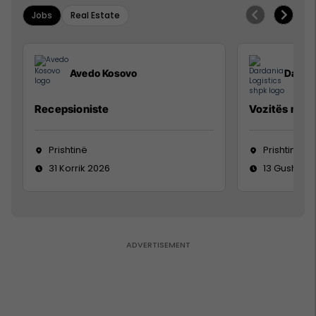
Jobs
Real Estate
Avedo Kosovo
Dardan
Recepsioniste
Vozitës me K
Prishtinë
Prishtinë
31 Korrik 2026
13 Gusht 20