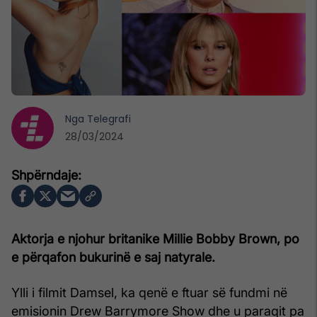
Nga
Telegrafi
28/03/2024
Aktorja e njohur britanike Millie Bobby Brown, po
e përqafon bukurinë e saj natyrale.
Ylli i filmit Damsel, ka qenë e ftuar së fundmi në
emisionin Drew Barrymore Show dhe u paraqit pa