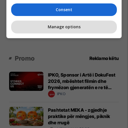
Consent
Manage options
Promo
Reklamo këtu
IPKO, Sponsor i Artë i DokuFest
2026, mbështet filmin dhe
frymëzon gjeneratën e re të
krijuesve
IPKO
Pashtetat MEKA - zgjedhje
praktike për mëngjes, piknik
dhe rrugë