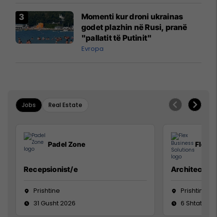
Momenti kur droni ukrainas
godet plazhin në Rusi, pranë
"pallatit të Putinit"
Evropa
Jobs
Real Estate
Padel Zone
Flex B
Recepsionist/e
Architect
Prishtine
Prishtinë
31 Gusht 2026
6 Shtator 2