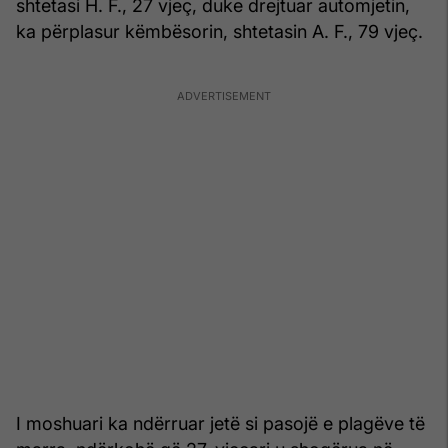
shtetasi H. F., 27 vjeç, duke drejtuar automjetin,
ka përplasur këmbësorin, shtetasin A. F., 79 vjeç.
I moshuari ka ndërruar jetë si pasojë e plagëve të