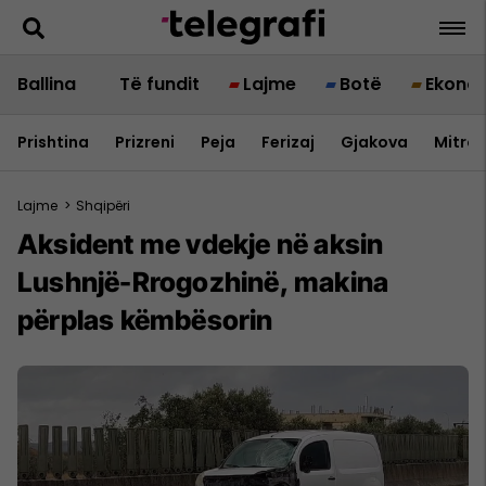
Ballina
Të fundit
Lajme
Botë
Ekono
Prishtina
Prizreni
Peja
Ferizaj
Gjakova
Mitrov
Lajme
>
Shqipëri
Aksident me vdekje në aksin
Lushnjë-Rrogozhinë, makina
përplas këmbësorin