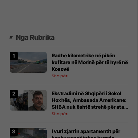
Nga Rubrika
​Radhë kilometrike në pikën
kufitare në Morinë për të hyrë në
Kosovë
Shqipëri
Ekstradimi në Shqipëri i Sokol
Hoxhës, Ambasada Amerikane:
SHBA nuk është strehë për ata
që keqpërdorin emigracioni për
Shqipëri
t’i shpëtuar ligjit
I vuri zjarrin apartamentit për
konkurrencë teksa brenda