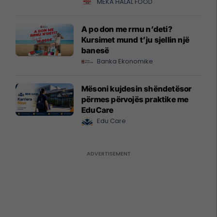
MEKA HALAL FOOD
A po don me rrnu n’deti?
Kursimet mund t’ju sjellin një
banesë
Banka Ekonomike
Mësoni kujdesin shëndetësor
përmes përvojës praktike me
EduCare
Edu Care