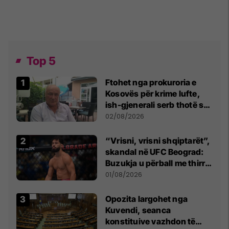
Top 5
Ftohet nga prokuroria e
Kosovës për krime lufte,
ish-gjenerali serb thotë se
dikush e tradhtoi në
02/08/2026
Beograd
“Vrisni, vrisni shqiptarët”,
skandal në UFC Beograd:
Buzukja u përball me thirrje
anti-shqiptare nga
01/08/2026
tribunat
Opozita largohet nga
Kuvendi, seanca
konstituive vazhdon të