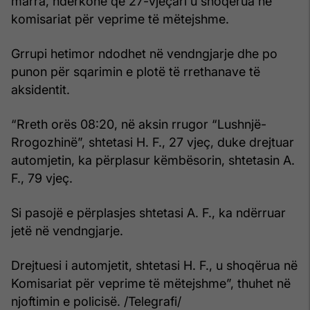
marra, ndërkohë që 27-vjeçari u shoqërua në
komisariat për veprime të mëtejshme.
Grrupi hetimor ndodhet në vendngjarje dhe po
punon për sqarimin e plotë të rrethanave të
aksidentit.
“Rreth orës 08:20, në aksin rrugor “Lushnjë-
Rrogozhinë”, shtetasi H. F., 27 vjeç, duke drejtuar
automjetin, ka përplasur këmbësorin, shtetasin A.
F., 79 vjeç.
Si pasojë e përplasjes shtetasi A. F., ka ndërruar
jetë në vendngjarje.
Drejtuesi i automjetit, shtetasi H. F., u shoqërua në
Komisariat për veprime të mëtejshme”, thuhet në
njoftimin e policisë. /Telegrafi/