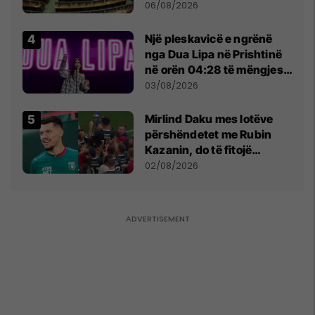
shtunën në orën 11:00
06/08/2026
Një pleskavicë e ngrënë
nga Dua Lipa në Prishtinë
në orën 04:28 të mëngjesit
- dhe bota digjitale serbe
03/08/2026
shpall gjendjen e luftës
Mirlind Daku mes lotëve
përshëndetet me Rubin
Kazanin, do të fitojë
miliona te Spartak Moska
02/08/2026