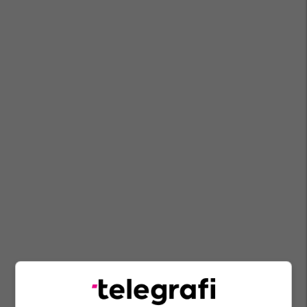
Rrogozhinë
Lushnje
Aksident Me Fatalitet