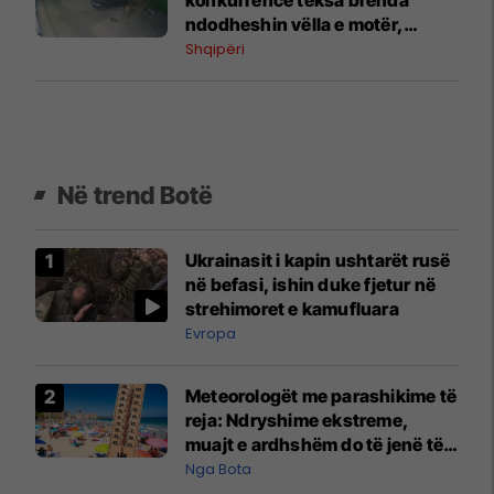
ndodheshin vëlla e motër,
arrestohet 33-vjeçari në Vlorë
Shqipëri
Në trend Botë
Ukrainasit i kapin ushtarët rusë
në befasi, ishin duke fjetur në
strehimoret e kamufluara
Evropa
Meteorologët me parashikime të
reja: Ndryshime ekstreme,
muajt e ardhshëm do të jenë të
pazakontë
Nga Bota