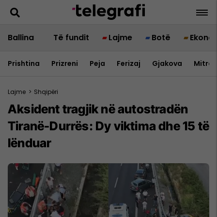
Ballina
Të fundit
Lajme
Botë
Ekono
Prishtina
Prizreni
Peja
Ferizaj
Gjakova
Mitrov
Lajme
>
Shqipëri
Aksident tragjik në autostradën
Tiranë-Durrës: Dy viktima dhe 15 të
lënduar