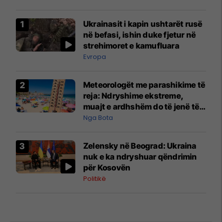
Ukrainasit i kapin ushtarët rusë
në befasi, ishin duke fjetur në
strehimoret e kamufluara
Evropa
Meteorologët me parashikime të
reja: Ndryshime ekstreme,
muajt e ardhshëm do të jenë të
pazakontë
Nga Bota
Zelensky në Beograd: Ukraina
nuk e ka ndryshuar qëndrimin
për Kosovën
Politikë