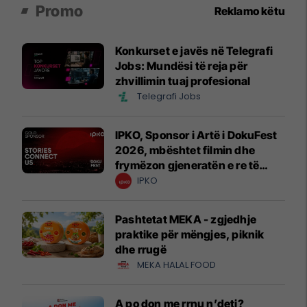
Promo
Reklamo këtu
Konkurset e javës në Telegrafi
Jobs: Mundësi të reja për
zhvillimin tuaj profesional
Telegrafi Jobs
IPKO, Sponsor i Artë i DokuFest
2026, mbështet filmin dhe
frymëzon gjeneratën e re të
krijuesve
IPKO
Pashtetat MEKA - zgjedhje
praktike për mëngjes, piknik
dhe rrugë
MEKA HALAL FOOD
A po don me rrnu n’deti?