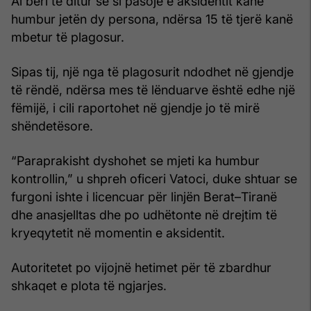
Ai bëri të ditur se si pasojë e aksidentit kanë
humbur jetën dy persona, ndërsa 15 të tjerë kanë
mbetur të plagosur.
Sipas tij, një nga të plagosurit ndodhet në gjendje
të rëndë, ndërsa mes të lënduarve është edhe një
fëmijë, i cili raportohet në gjendje jo të mirë
shëndetësore.
“Paraprakisht dyshohet se mjeti ka humbur
kontrollin,” u shpreh oficeri Vatoci, duke shtuar se
furgoni ishte i licencuar për linjën Berat–Tiranë
dhe anasjelltas dhe po udhëtonte në drejtim të
kryeqytetit në momentin e aksidentit.
Autoritetet po vijojnë hetimet për të zbardhur
shkaqet e plota të ngjarjes.