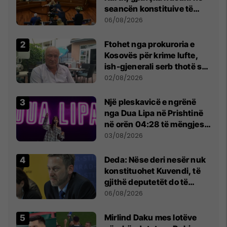
seancën konstituive të
Kuvendit
06/08/2026
Ftohet nga prokuroria e
Kosovës për krime lufte,
ish-gjenerali serb thotë se
dikush e tradhtoi në
02/08/2026
Beograd
Një pleskavicë e ngrënë
nga Dua Lipa në Prishtinë
në orën 04:28 të mëngjesit
- dhe bota digjitale serbe
03/08/2026
shpall gjendjen e luftës
Deda: Nëse deri nesër nuk
konstituohet Kuvendi, të
gjithë deputetët do të
bëjnë shkelje të rëndë
06/08/2026
kushtetuese
Mirlind Daku mes lotëve