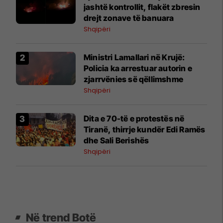
jashtë kontrollit, flakët zbresin
drejt zonave të banuara
Shqipëri
Ministri Lamallari në Krujë:
Policia ka arrestuar autorin e
zjarrvënies së qëllimshme
Shqipëri
​Dita e 70-të e protestës në
Tiranë, thirrje kundër Edi Ramës
dhe Sali Berishës
Shqipëri
Në trend Botë