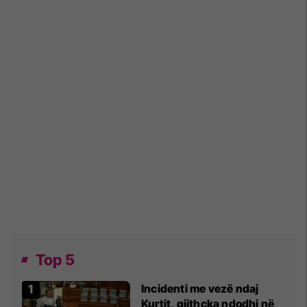
Top 5
Incidenti me vezë ndaj
Kurtit, gjithçka ndodhi në