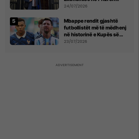
mohon pretendimet
24/07/2026
Mbappe rendit gjashtë
futbollistët më të mëdhenj
në historinë e Kupës së
Botës, Messi mbetet i dyti
23/07/2026