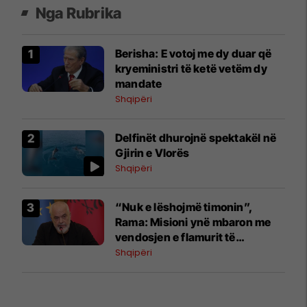
Nga Rubrika
Berisha: E votoj me dy duar që
kryeministri të ketë vetëm dy
mandate
Shqipëri
Delfinët dhurojnë spektakël në
Gjirin e Vlorës
Shqipëri
“Nuk e lëshojmë timonin”,
Rama: Misioni ynë mbaron me
vendosjen e flamurit të
Skënderbeut në BE
Shqipëri