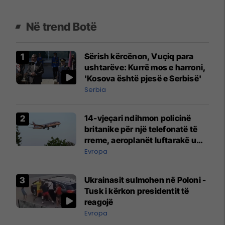
Në trend Botë
Sërish kërcënon, Vuçiq para
ushtarëve: Kurrë mos e harroni,
'Kosova është pjesë e Serbisë'
Serbia
14-vjeçari ndihmon policinë
britanike për një telefonatë të
rreme, aeroplanët luftarakë u
ngritën në ajër për të
Evropa
interceptuar fluturaken e Qatar
Airways që po shkonte drejt
Ukrainasit sulmohen në Poloni -
Mançesterit
Tusk i kërkon presidentit të
reagojë
Evropa