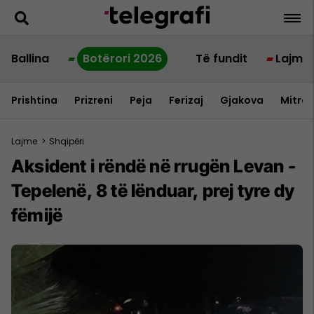
Ballina
Botërori 2026
Të fundit
Lajme
Prishtina
Prizreni
Peja
Ferizaj
Gjakova
Mitrov
Lajme
>
Shqipëri
Aksident i rëndë në rrugën Levan -
Tepelenë, 8 të lënduar, prej tyre dy
fëmijë