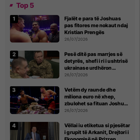
Top 5
Fjalët e para të Joshuas
pas fitores me nokaut ndaj
Kristian Prengës
26/07/2026
Pesë ditë pas marrjes së
detyrës, shefi i ri i ushtrisë
ukrainase urdhëron
kontroll të madh
26/07/2026
Vetëm dy raunde dhe
miliona euro në xhep,
zbulohet sa fituan Joshua
e Prenga
26/07/2026
Vëllai iu etiketua si pjesëtar
i grupit të Arkanit, Drejtori i
Ekonomisë në Prizren