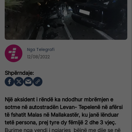
Nga
Telegrafi
12/08/2022
Një aksident i rëndë ka ndodhur mbrëmjen e
sotme në autostradën Levan- Tepelenë në afërsi
të fshatit Malas në Mallakastër, ku janë lënduar
tetë persona, prej tyre dy fëmijë 2 dhe 3 vjeç.
Burime nga vendi i ngjarjes bëjnë me dije se në