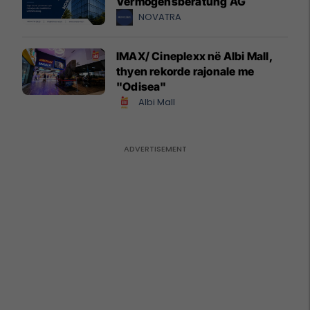
Vermögensberatung AG
NOVATRA
IMAX/ Cineplexx në Albi Mall,
thyen rekorde rajonale me
"Odisea"
Albi Mall