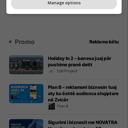
Manage options
Promo
Reklamo këtu
Holiday In 2 – banesa juaj për
pushime pranë detit
Edil Project
Plan B – reklamoni biznesin tuaj
aty ku është audienca shqiptare
në Zvicër
Plan B
Sigurimi i biznesit me NOVATRA