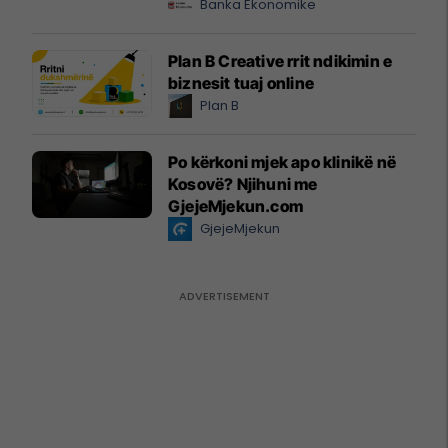
Banka Ekonomike
Plan B Creative rrit ndikimin e
biznesit tuaj online
Plan B
Po kërkoni mjek apo klinikë në
Kosovë? Njihuni me
GjejeMjekun.com
GjejeMjekun