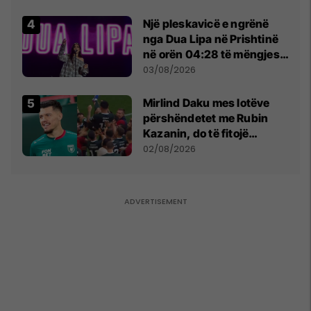
Një pleskavicë e ngrënë
nga Dua Lipa në Prishtinë
në orën 04:28 të mëngjesit
- dhe bota digjitale serbe
03/08/2026
shpall gjendjen e luftës
Mirlind Daku mes lotëve
përshëndetet me Rubin
Kazanin, do të fitojë
miliona te Spartak Moska
02/08/2026