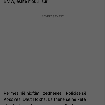
BMW, është rrokullisur.
Përmes një njoftimi, zëdhënësi i Policisë së
Kosovës, Daut Hoxha, ka thënë se në këtë