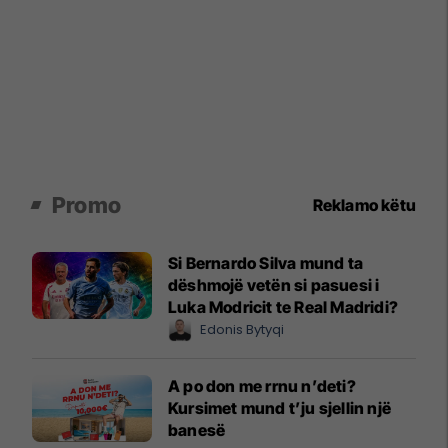
Promo
Reklamo këtu
Si Bernardo Silva mund ta
dëshmojë vetën si pasuesi i
Luka Modricit te Real Madridi?
Edonis Bytyqi
A po don me rrnu n’deti?
Kursimet mund t’ju sjellin një
banesë