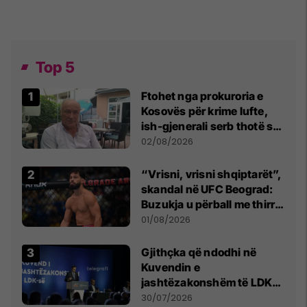
Top 5
Ftohet nga prokuroria e
Kosovës për krime lufte,
ish-gjenerali serb thotë se
dikush e tradhtoi në
02/08/2026
Beograd
“Vrisni, vrisni shqiptarët”,
skandal në UFC Beograd:
Buzukja u përball me thirrje
anti-shqiptare nga
01/08/2026
tribunat
Gjithçka që ndodhi në
Kuvendin e
jashtëzakonshëm të LDK-
së
30/07/2026