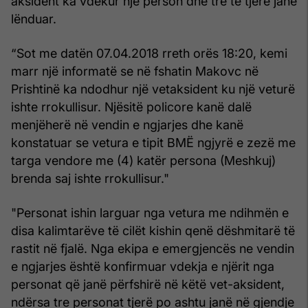
aksident ka vdekur një person dhe tre të tjerë janë
lënduar.
“Sot me datën 07.04.2018 rreth orës 18:20, kemi
marr një informatë se në fshatin Makovc në
Prishtinë ka ndodhur një vetaksident ku një veturë
ishte rrokullisur. Njësitë policore kanë dalë
menjëherë në vendin e ngjarjes dhe kanë
konstatuar se vetura e tipit BMË ngjyrë e zezë me
targa vendore me (4) katër persona (Meshkuj)
brenda saj ishte rrokullisur."
"Personat ishin larguar nga vetura me ndihmën e
disa kalimtarëve të cilët kishin qenë dëshmitarë të
rastit në fjalë. Nga ekipa e emergjencës ne vendin
e ngjarjes është konfirmuar vdekja e njërit nga
personat që janë përfshirë në këtë vet-aksident,
ndërsa tre personat tjerë po ashtu janë në gjendje