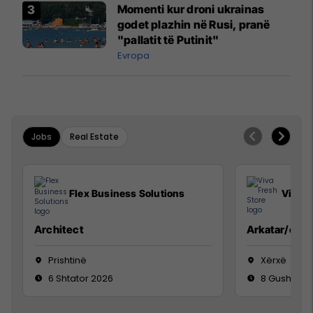
Momenti kur droni ukrainas
godet plazhin në Rusi, pranë
"pallatit të Putinit"
Evropa
Jobs
Real Estate
Flex Business Solutions
Viva F
Architect
Arkatar/e
Prishtinë
Xërxë
6 Shtator 2026
8 Gusht 20