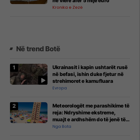
në vlerë afër 5 mijë euro
Kronika e Zezë
Në trend Botë
Ukrainasit i kapin ushtarët rusë
në befasi, ishin duke fjetur në
strehimoret e kamufluara
Evropa
Meteorologët me parashikime të
reja: Ndryshime ekstreme,
muajt e ardhshëm do të jenë të
pazakontë
Nga Bota