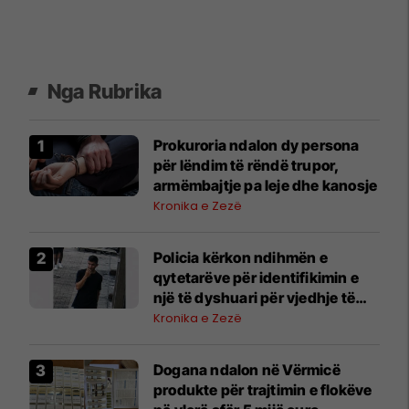
Nga Rubrika
Prokuroria ndalon dy persona
për lëndim të rëndë trupor,
armëmbajtje pa leje dhe kanosje
Kronika e Zezë
Policia kërkon ndihmën e
qytetarëve për identifikimin e
një të dyshuari për vjedhje të
rëndë
Kronika e Zezë
Dogana ndalon në Vërmicë
produkte për trajtimin e flokëve