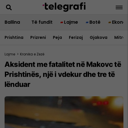
Ballina
Të fundit
Lajme
Botë
Ekono
Prishtina
Prizreni
Peja
Ferizaj
Gjakova
Mitrov
Lajme
>
Kronika e Zezë
Aksident me fatalitet në Makovc të
Prishtinës, një i vdekur dhe tre të
lënduar