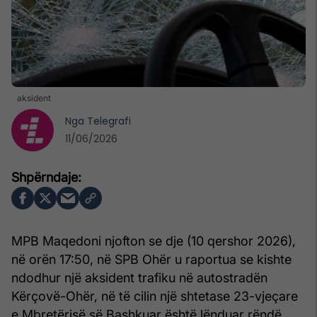
aksident
Nga
Telegrafi
11/06/2026
MPB Maqedoni njofton se dje (10 qershor 2026),
në orën 17:50, në SPB Ohër u raportua se kishte
ndodhur një aksident trafiku në autostradën
Kërçovë-Ohër, në të cilin një shtetase 23-vjeçare
e Mbretërisë së Bashkuar është lënduar rëndë.