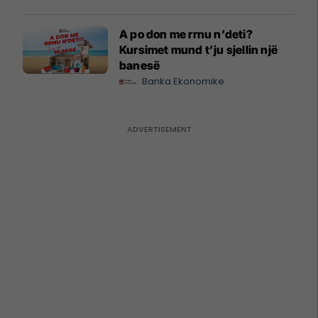
A po don me rrnu n’deti?
Kursimet mund t’ju sjellin një
banesë
Banka Ekonomike