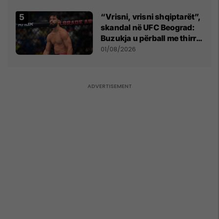
kushtetuese
“Vrisni, vrisni shqiptarët”,
skandal në UFC Beograd:
Buzukja u përball me thirrje
anti-shqiptare nga
01/08/2026
tribunat