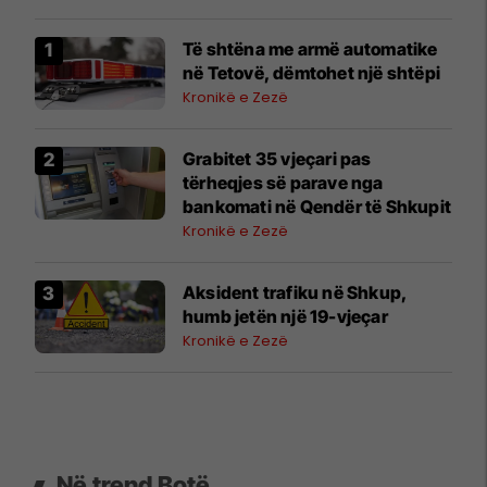
Të shtëna me armë automatike
në Tetovë, dëmtohet një shtëpi
Kronikë e Zezë
Grabitet 35 vjeçari pas
tërheqjes së parave nga
bankomati në Qendër të Shkupit
Kronikë e Zezë
Aksident trafiku në Shkup,
humb jetën një 19-vjeçar
Kronikë e Zezë
Në trend Botë