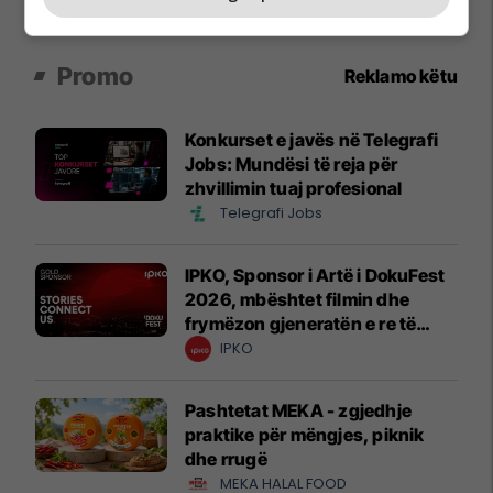
Promo
Reklamo këtu
Konkurset e javës në Telegrafi
Jobs: Mundësi të reja për
zhvillimin tuaj profesional
Telegrafi Jobs
IPKO, Sponsor i Artë i DokuFest
2026, mbështet filmin dhe
frymëzon gjeneratën e re të
krijuesve
IPKO
Pashtetat MEKA - zgjedhje
praktike për mëngjes, piknik
dhe rrugë
MEKA HALAL FOOD