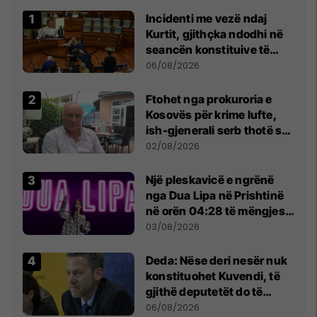
Incidenti me vezë ndaj
Kurtit, gjithçka ndodhi në
seancën konstituive të
Kuvendit
06/08/2026
Ftohet nga prokuroria e
Kosovës për krime lufte,
ish-gjenerali serb thotë se
dikush e tradhtoi në
02/08/2026
Beograd
Një pleskavicë e ngrënë
nga Dua Lipa në Prishtinë
në orën 04:28 të mëngjesit
- dhe bota digjitale serbe
03/08/2026
shpall gjendjen e luftës
Deda: Nëse deri nesër nuk
konstituohet Kuvendi, të
gjithë deputetët do të
bëjnë shkelje të rëndë
06/08/2026