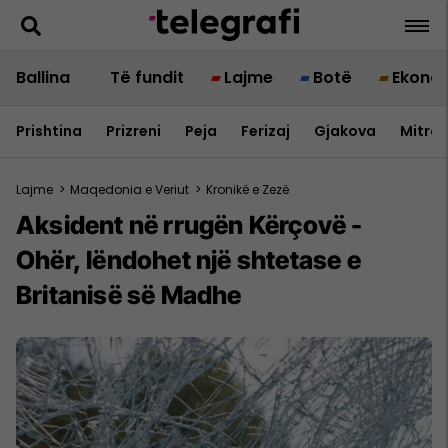
Ballina
Të fundit
Lajme
Botë
Ekono
Prishtina
Prizreni
Peja
Ferizaj
Gjakova
Mitrov
Lajme
>
Maqedonia e Veriut
>
Kronikë e Zezë
Aksident në rrugën Kërçovë -
Ohër, lëndohet një shtetase e
Britanisë së Madhe