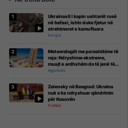
Ukrainasit i kapin ushtarët rusë
në befasi, ishin duke fjetur në
strehimoret e kamufluara
Evropa
Meteorologët me parashikime të
reja: Ndryshime ekstreme,
muajt e ardhshëm do të jenë të
pazakontë
Nga Bota
Zelensky në Beograd: Ukraina
nuk e ka ndryshuar qëndrimin
për Kosovën
Politikë