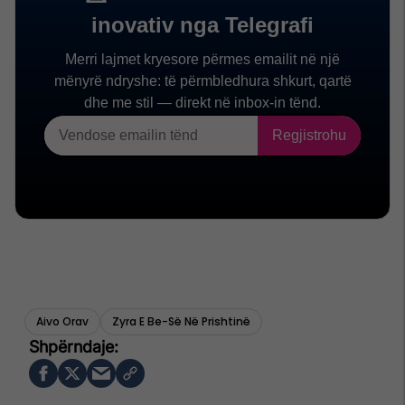
Aivo Orav
Zyra E Be-Së Në Prishtinë