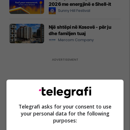
2026 me energjinë e Shell-it
Sunny Hill Festival
Një shtëpi në Kosovë - për ju
dhe familjen tuaj
Mercom Company
Telegrafi asks for your consent to use
your personal data for the following
purposes: