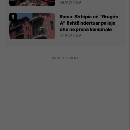
e Prenga
26/07/2026
Rama: Shtëpia në "Rrugën
A" është ndërtuar pa leje
dhe në pronë komunale
22/07/2026