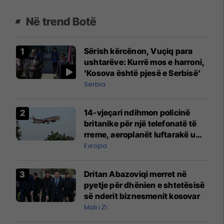
Në trend Botë
Sërish kërcënon, Vuçiq para
ushtarëve: Kurrë mos e harroni,
'Kosova është pjesë e Serbisë'
Serbia
14-vjeçari ndihmon policinë
britanike për një telefonatë të
rreme, aeroplanët luftarakë u
ngritën në ajër për të
Evropa
interceptuar fluturaken e Qatar
Airways që po shkonte drejt
Dritan Abazoviqi merret në
Mançesterit
pyetje për dhënien e shtetësisë
së nderit biznesmenit kosovar
Mali i Zi