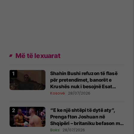
Më të lexuarat
Shahin Bushi refuzon të flasë
për pretendimet, banorët e
Krushës nuk i besojnë Esat
Shalës
Kosovë
28/07/2026
“E ke një shtëpi të dytë aty”,
Prenga fton Joshuan në
Shqipëri – britaniku befason me
komentin
Boks
28/07/2026