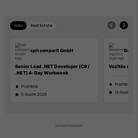
Jobs
Real Estate
cpit comparit GmbH
Dardan
Senior Lead .NET Developer (C# /
Vozitës me K
.NET) 4-Day Workweek
Prishtinë
Prishtinë
13 Gusht 20
5 Gusht 2026