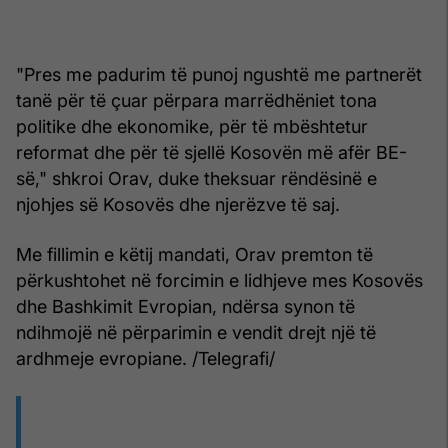
"Pres me padurim të punoj ngushtë me partnerët
tanë për të çuar përpara marrëdhëniet tona
politike dhe ekonomike, për të mbështetur
reformat dhe për të sjellë Kosovën më afër BE-
së," shkroi Orav, duke theksuar rëndësinë e
njohjes së Kosovës dhe njerëzve të saj.
Me fillimin e këtij mandati, Orav premton të
përkushtohet në forcimin e lidhjeve mes Kosovës
dhe Bashkimit Evropian, ndërsa synon të
ndihmojë në përparimin e vendit drejt një të
ardhmeje evropiane. /Telegrafi/