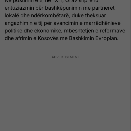
Në postimin e tij në "X"r, Orav shprehu
entuziazmin për bashkëpunimin me partnerët
lokalë dhe ndërkombëtarë, duke theksuar
angazhimin e tij për avancimin e marrëdhënieve
politike dhe ekonomike, mbështetjen e reformave
dhe afrimin e Kosovës me Bashkimin Evropian.