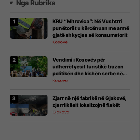
Nga Rubrika
KRU “Mitrovica”: Në Vushtrri
punëtorët u kërcënuan me armë
gjatë shkyçjes së konsumatorit
Kosovë
Vendimi i Kosovës për
udhërrëfyesit turistikë trazon
politikën dhe kishën serbe në
Beograd
Kosovë
Zjarr në një fabrikë në Gjakovë,
zjarrfikësit lokalizojnë flakët
Gjakova