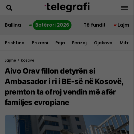
Ballina
Botërori 2026
Të fundit
Lajme
Prishtina
Prizreni
Peja
Ferizaj
Gjakova
Mitrov
Lajme
>
Kosovë
Aivo Orav fillon detyrën si
Ambasador i ri i BE-së në Kosovë,
premton ta ofroj vendin më afër
familjes evropiane