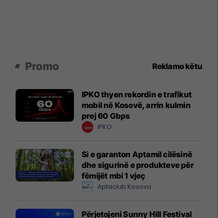
Promo
Reklamo këtu
IPKO thyen rekordin e trafikut
mobil në Kosovë, arrin kulmin
prej 60 Gbps
IPKO
Si e garanton Aptamil cilësinë
dhe sigurinë e produkteve për
fëmijët mbi 1 vjeç
Aptaclub Kosova
Përjetojeni Sunny Hill Festival