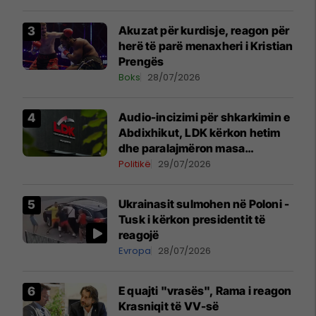
Akuzat për kurdisje, reagon për
herë të parë menaxheri i Kristian
Prengës
Boks
28/07/2026
Audio-incizimi për shkarkimin e
Abdixhikut, LDK kërkon hetim
dhe paralajmëron masa
disiplinore
Politikë
29/07/2026
Ukrainasit sulmohen në Poloni -
Tusk i kërkon presidentit të
reagojë
Evropa
28/07/2026
E quajti "vrasës", Rama i reagon
Krasniqit të VV-së