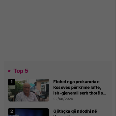
Top 5
Ftohet nga prokuroria e
Kosovës për krime lufte,
ish-gjenerali serb thotë se
dikush e tradhtoi në
02/08/2026
Beograd
Gjithçka që ndodhi në