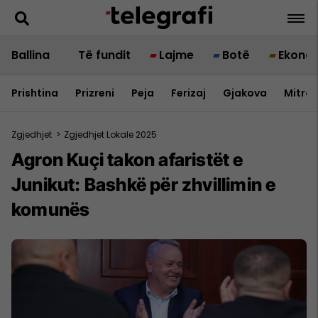
Ballina
Të fundit
Lajme
Botë
Ekono
Prishtina
Prizreni
Peja
Ferizaj
Gjakova
Mitrov
Zgjedhjet
>
Zgjedhjet Lokale 2025
Agron Kuçi takon afaristët e
Junikut: Bashkë për zhvillimin e
komunës