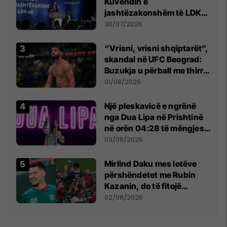
Kuvendin e
jashtëzakonshëm të LDK-
së
30/07/2026
“Vrisni, vrisni shqiptarët”,
skandal në UFC Beograd:
Buzukja u përball me thirrje
anti-shqiptare nga
01/08/2026
tribunat
Një pleskavicë e ngrënë
nga Dua Lipa në Prishtinë
në orën 04:28 të mëngjesit
- dhe bota digjitale serbe
03/08/2026
shpall gjendjen e luftës
Mirlind Daku mes lotëve
përshëndetet me Rubin
Kazanin, do të fitojë
miliona te Spartak Moska
02/08/2026