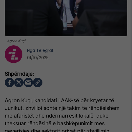
Agron Kuçi
Nga
Telegrafi
01/10/2025
Agron Kuçi, kandidati i AAK-së për kryetar të
Junikut, zhvilloi sonte një takim të rëndësishëm
me afaristët dhe ndërmarrësit lokalë, duke
theksuar rëndësinë e bashkëpunimit mes
qeverisjes dhe sektorit privat për zhvillimin