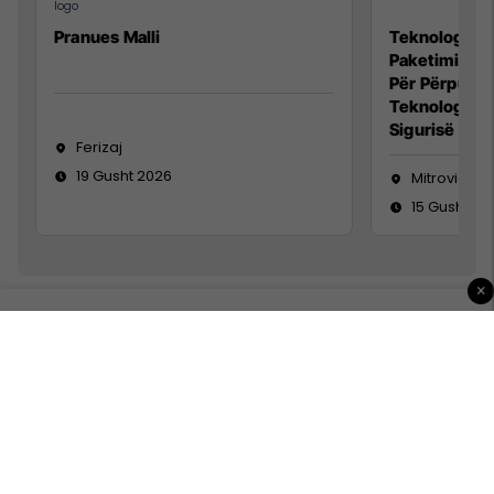
Pranues Malli
Teknolog/e p
Paketimin e 
Për Përpunim
Teknolog/e 
Sigurisë së 
Ferizaj
19 Gusht 2026
Mitrovicë
15 Gusht 20
×