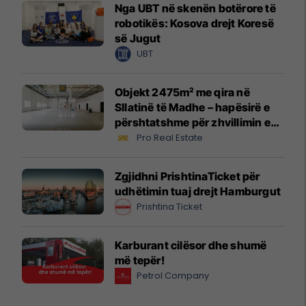
Nga UBT në skenën botërore të
robotikës: Kosova drejt Koresë
së Jugut
UBT
Objekt 2475m² me qira në
Sllatinë të Madhe – hapësirë e
përshtatshme për zhvillimin e
biznesit #16068
Pro Real Estate
Zgjidhni PrishtinaTicket për
udhëtimin tuaj drejt Hamburgut
Prishtina Ticket
Karburant cilësor dhe shumë
më tepër!
Petrol Company