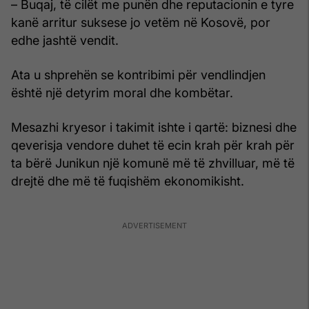
– Buqaj, të cilët me punën dhe reputacionin e tyre
kanë arritur suksese jo vetëm në Kosovë, por
edhe jashtë vendit.
Ata u shprehën se kontribimi për vendlindjen
është një detyrim moral dhe kombëtar.
Mesazhi kryesor i takimit ishte i qartë: biznesi dhe
qeverisja vendore duhet të ecin krah për krah për
ta bërë Junikun një komunë më të zhvilluar, më të
drejtë dhe më të fuqishëm ekonomikisht.