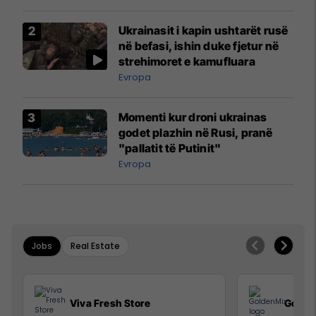
Ukrainasit i kapin ushtarët rusë
në befasi, ishin duke fjetur në
strehimoret e kamufluara
Evropa
Momenti kur droni ukrainas
godet plazhin në Rusi, pranë
"pallatit të Putinit"
Evropa
Jobs
Real Estate
Viva Fresh Store
Golde