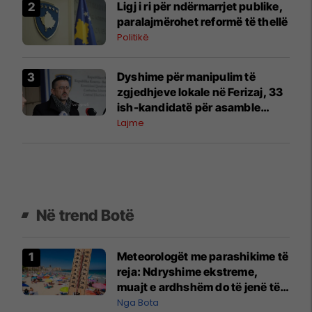
Ligj i ri për ndërmarrjet publike,
paralajmërohet reformë të thellë
Politikë
Dyshime për manipulim të
zgjedhjeve lokale në Ferizaj, 33
ish-kandidatë për asamble
kërkojnë rinumërim
Lajme
Në trend Botë
Meteorologët me parashikime të
reja: Ndryshime ekstreme,
muajt e ardhshëm do të jenë të
pazakontë
Nga Bota