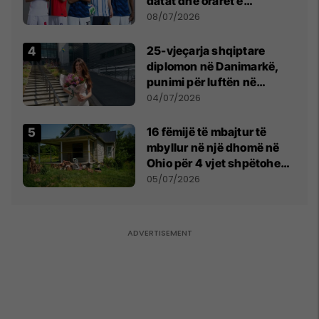
datat dhe oraret e
ndeshjeve
08/07/2026
25-vjeçarja shqiptare
diplomon në Danimarkë,
punimi për luftën në
Kosovë vlerësohet me
04/07/2026
notën më të lartë
16 fëmijë të mbajtur të
mbyllur në një dhomë në
Ohio për 4 vjet shpëtohen -
tani ata i pret një sfidë e
05/07/2026
madhe