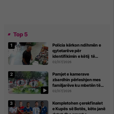
Top 5
Policia kërkon ndihmën e
qytetarëve për
identifikimin e këtij të
dyshuari
02/07/2026
Pamjet e kamerave
zbardhin përleshjen mes
familjarëve ku mbetën të
plagosur katër persona
02/07/2026
Kompletohen çerekfinalet
e Kupës së Botës, këto janë