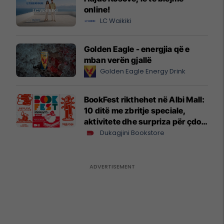
online!
LC Waikiki
Golden Eagle - energjia që e
mban verën gjallë
Golden Eagle Energy Drink
BookFest rikthehet në Albi Mall:
10 ditë me zbritje speciale,
aktivitete dhe surpriza për çdo
lexues
Dukagjini Bookstore