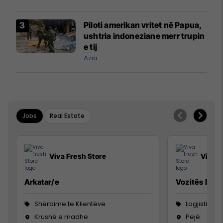
Piloti amerikan vritet në Papua,
ushtria indoneziane merr trupin
e tij
Azia
Jobs
Real Estate
Viva Fresh Store
Viva F
Arkatar/e
Vozitës B
Shërbime te Klientëve
Logjistikë
Krushë e madhe
Pejë