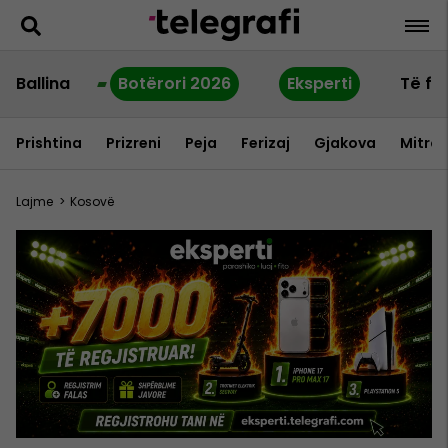
Ballina
Botërori 2026
Eksperti
Të fu
Prishtina
Prizreni
Peja
Ferizaj
Gjakova
Mitrov
Lajme
>
Kosovë