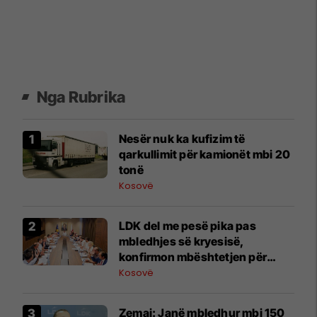
Nga Rubrika
Nesër nuk ka kufizim të
qarkullimit për kamionët mbi 20
tonë
Kosovë
LDK del me pesë pika pas
mbledhjes së kryesisë,
konfirmon mbështetjen për
Abdixhikun
Kosovë
Zemaj: Janë mbledhur mbi 150