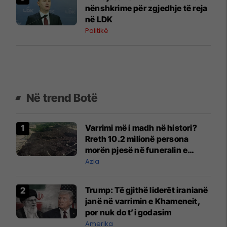
nënshkrime për zgjedhje të reja
në LDK
Politikë
Në trend Botë
Varrimi më i madh në histori?
Rreth 10.2 milionë persona
morën pjesë në funeralin e
liderit të Iranit në 1989
Azia
Trump: Të gjithë liderët iranianë
janë në varrimin e Khameneit,
por nuk do t’i godasim
Amerika