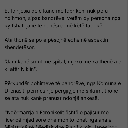
E, fqinjësia që e kanë me fabrikën, nuk po u
ndihmon, sipas banorëve, vetëm dy persona nga
ky fshat, janë të punësuar në këtë fabrikë.
Ata thonë se po e pësojnë edhe në aspektin
shëndetësor.
“Jam kanë smut, në spital, mjeku me ka thënë a e
ki afër Niklin”.
Përkundër pohimeve të banorëve, nga Komuna e
Drenasit, përmes një përgjigje me shkrim, thonë
se ata nuk kanë pranuar ndonjë ankesë.
“Ndërmarrja e Feronikelit është e pajisur me
licencë mjedisore dhe monitorohet nga ana e
Ministrisë së Mjedisit dhe Planifikimit Hapësinor,