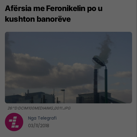
Afërsia me Feronikelin po u
kushton banorëve
26:"D:DCIM100MEDIAIMG_0011.JPG
Nga
Telegrafi
03/11/2018