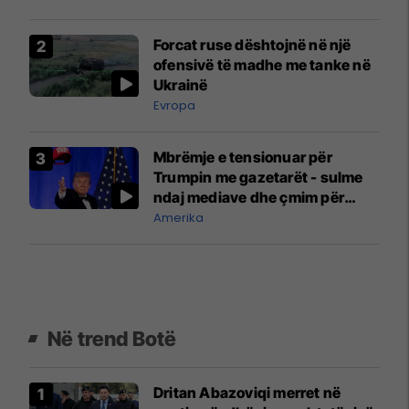
Forcat ruse dështojnë në një
ofensivë të madhe me tanke në
Ukrainë
Evropa
Mbrëmje e tensionuar për
Trumpin me gazetarët - sulme
ndaj mediave dhe çmim për
raportimin mbi Epsteinin
Amerika
Në trend Botë
Dritan Abazoviqi merret në