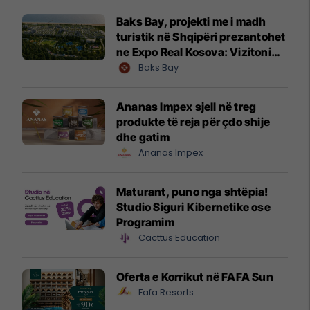
Baks Bay, projekti me i madh
turistik në Shqipëri prezantohet
ne Expo Real Kosova: Vizitoni
shtandin dhe zbuloni
Baks Bay
mundësitë e investimit
Ananas Impex sjell në treg
produkte të reja për çdo shije
dhe gatim
Ananas Impex
Maturant, puno nga shtëpia!
Studio Siguri Kibernetike ose
Programim
Cacttus Education
Oferta e Korrikut në FAFA Sun
Fafa Resorts