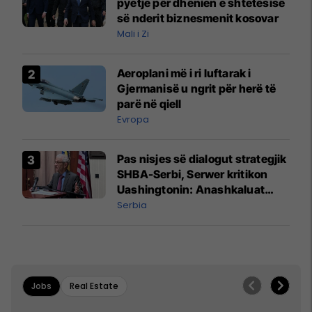
pyetje për dhënien e shtetësisë
së nderit biznesmenit kosovar
Mali i Zi
Aeroplani më i ri luftarak i
Gjermanisë u ngrit për herë të
parë në qiell
Evropa
Pas nisjes së dialogut strategjik
SHBA-Serbi, Serwer kritikon
Uashingtonin: Anashkaluat
Banjskën, sulmin ndaj KFOR-it
Serbia
dhe rrëmbimin e Policëve të
Kosovës
Jobs
Real Estate