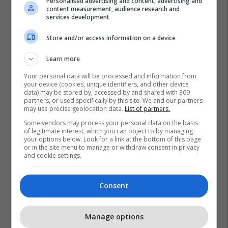
Personalised advertising and content, advertising and
content measurement, audience research and
services development
Store and/or access information on a device
Learn more
Your personal data will be processed and information from
your device (cookies, unique identifiers, and other device
data) may be stored by, accessed by and shared with 369
Britania E Madhe
Stuhia Dennis
Londër
partners, or used specifically by this site. We and our partners
may use precise geolocation data.
List of partners.
Some vendors may process your personal data on the basis
of legitimate interest, which you can object to by managing
your options below. Look for a link at the bottom of this page
or in the site menu to manage or withdraw consent in privacy
and cookie settings.
Consent
Manage options