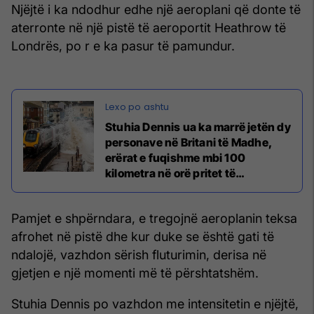
Njëjtë i ka ndodhur edhe një aeroplani që donte të
aterronte në një pistë të aeroportit Heathrow të
Londrës, po r e ka pasur të pamundur.
Stuhia Dennis ua ka marrë jetën dy
personave në Britani të Madhe,
erërat e fuqishme mbi 100
kilometra në orë pritet të
shkaktojnë probleme të shumta
Pamjet e shpërndara, e tregojnë aeroplanin teksa
afrohet në pistë dhe kur duke se është gati të
ndalojë, vazhdon sërish fluturimin, derisa në
gjetjen e një momenti më të përshtatshëm.
Stuhia Dennis po vazhdon me intensitetin e njëjtë,