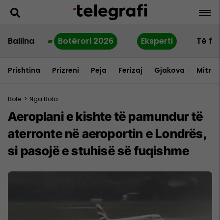
Ballina
Botërori 2026
Eksperti
Të fu
Prishtina
Prizreni
Peja
Ferizaj
Gjakova
Mitrov
Botë
>
Nga Bota
Aeroplani e kishte të pamundur të
aterronte në aeroportin e Londrës,
si pasojë e stuhisë së fuqishme