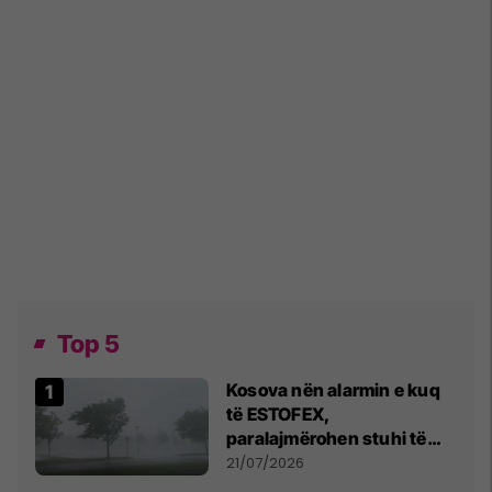
Top 5
Kosova nën alarmin e kuq
të ESTOFEX,
paralajmërohen stuhi të
fuqishme me breshër dhe
21/07/2026
erëra të forta