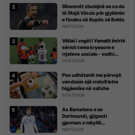
Sllovenët zbulojnë se sa do
të fitojë Vincic për gjykimin
e finales së Kupës së Botës
18/07/2026
Vëllai i vogël i Yamalit është
sërish tema kryesore e
rrjeteve sociale - vodhi
vëmendjen pas finales së
20/07/2026
Kupës së Botës
Pse udhëtarët me përvojë
vendosin një rrotull letre
higjienike në valixhe
20/07/2026
As Barcelona e as
Dortmundi, gjiganti
gjerman e mbyllë
marrëveshjen për Fisnik
19/07/2026