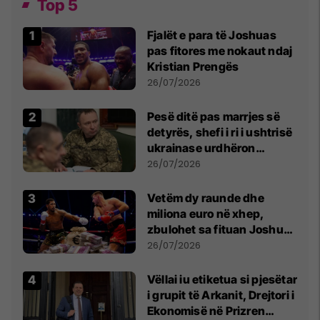
Top 5
Fjalët e para të Joshuas
pas fitores me nokaut ndaj
Kristian Prengës
26/07/2026
Pesë ditë pas marrjes së
detyrës, shefi i ri i ushtrisë
ukrainase urdhëron
kontroll të madh
26/07/2026
Vetëm dy raunde dhe
miliona euro në xhep,
zbulohet sa fituan Joshua
e Prenga
26/07/2026
Vëllai iu etiketua si pjesëtar
i grupit të Arkanit, Drejtori i
Ekonomisë në Prizren