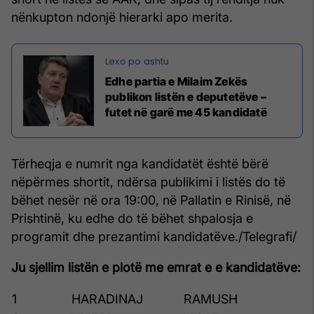
nënkupton ndonjë hierarki apo merita.
Edhe partia e Milaim Zekës
publikon listën e deputetëve –
futet në garë me 45 kandidatë
Tërheqja e numrit nga kandidatët është bërë
nëpërmes shortit, ndërsa publikimi i listës do të
bëhet nesër në ora 19:00, në Pallatin e Rinisë, në
Prishtinë, ku edhe do të bëhet shpalosja e
programit dhe prezantimi kandidatëve./Telegrafi/
Ju sjellim listën e plotë me emrat e e kandidatëve:
1
HARADINAJ
RAMUSH