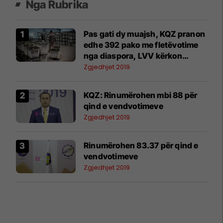
Nga Rubrika
Pas gati dy muajsh, KQZ pranon
edhe 392 pako me fletëvotime
nga diaspora, LVV kërkon
numërimin e tyre
Zgjedhjet 2019
KQZ: Rinumërohen mbi 88 për
qind e vendvotimeve
Zgjedhjet 2019
​Rinumërohen 83.37 për qind e
vendvotimeve
Zgjedhjet 2019