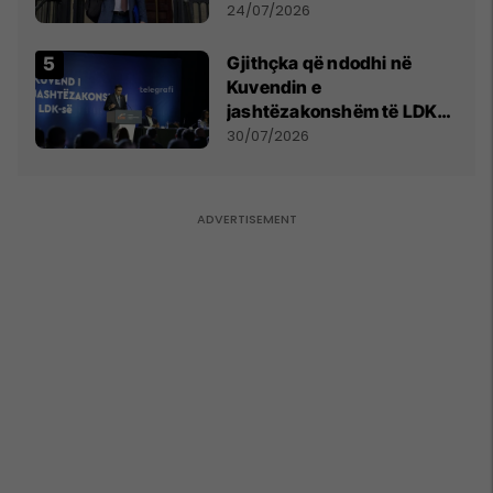
mohon pretendimet
24/07/2026
Gjithçka që ndodhi në
Kuvendin e
jashtëzakonshëm të LDK-
së
30/07/2026