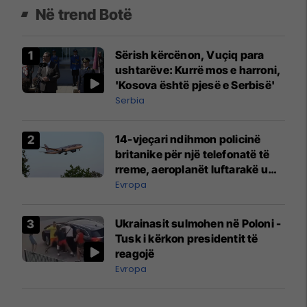
Në trend Botë
Sërish kërcënon, Vuçiq para
ushtarëve: Kurrë mos e harroni,
'Kosova është pjesë e Serbisë'
Serbia
14-vjeçari ndihmon policinë
britanike për një telefonatë të
rreme, aeroplanët luftarakë u
ngritën në ajër për të
Evropa
interceptuar fluturaken e Qatar
Airways që po shkonte drejt
Ukrainasit sulmohen në Poloni -
Mançesterit
Tusk i kërkon presidentit të
reagojë
Evropa