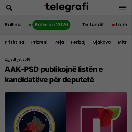
Ballina
Botërori 2026
Të fundit
Lajme
Prishtina
Prizreni
Peja
Ferizaj
Gjakova
Mitrov
Zgjedhjet 2019
AAK-PSD publikojnë listën e
kandidatëve për deputetë