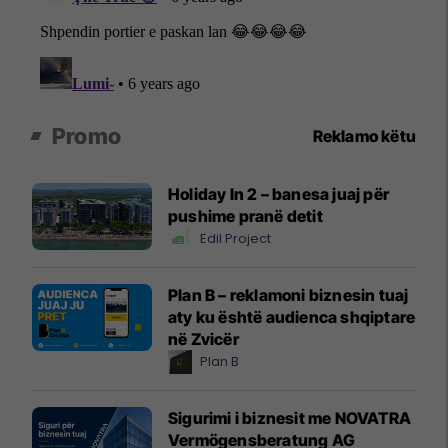
Promo
Reklamo këtu
Holiday In 2 – banesa juaj për
pushime pranë detit
Edil Project
Plan B – reklamoni biznesin tuaj
aty ku është audienca shqiptare
në Zvicër
Plan B
Sigurimi i biznesit me NOVATRA
Vermögensberatung AG