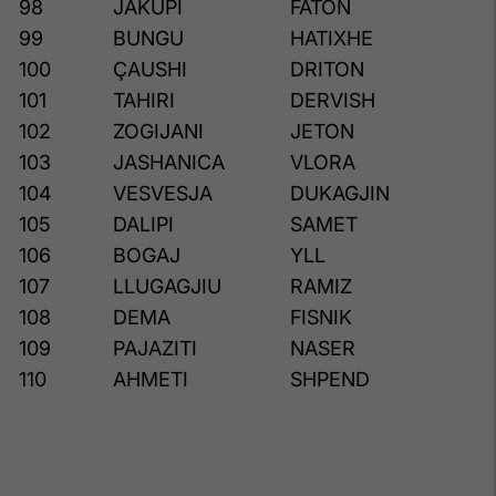
98
JAKUPI
FATON
99
BUNGU
HATIXHE
100
ÇAUSHI
DRITON
101
TAHIRI
DERVISH
102
ZOGIJANI
JETON
103
JASHANICA
VLORA
104
VESVESJA
DUKAGJIN
105
DALIPI
SAMET
106
BOGAJ
YLL
107
LLUGAGJIU
RAMIZ
108
DEMA
FISNIK
109
PAJAZITI
NASER
110
AHMETI
SHPEND