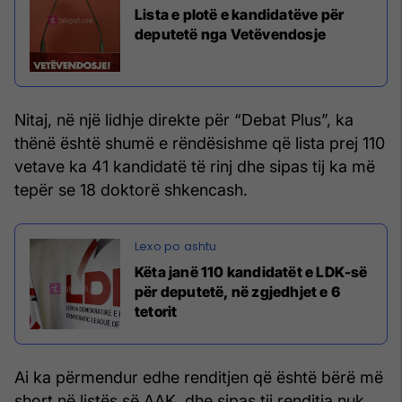
Lista e plotë e kandidatëve për
deputetë nga Vetëvendosje
Nitaj, në një lidhje direkte për “Debat Plus”, ka
thënë është shumë e rëndësishme që lista prej 110
vetave ka 41 kandidatë të rinj dhe sipas tij ka më
tepër se 18 doktorë shkencash.
Këta janë 110 kandidatët e LDK-së
për deputetë, në zgjedhjet e 6
tetorit
Ai ka përmendur edhe renditjen që është bërë më
short në listës së AAK, dhe sipas tij renditja nuk