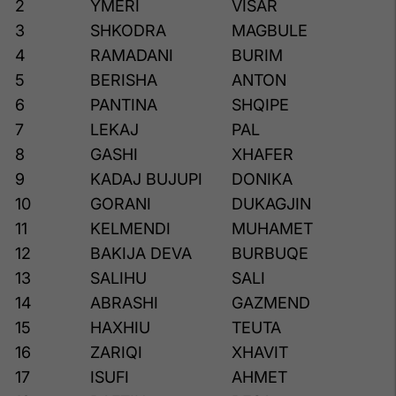
2
YMERI
VISAR
3
SHKODRA
MAGBULE
4
RAMADANI
BURIM
5
BERISHA
ANTON
6
PANTINA
SHQIPE
7
LEKAJ
PAL
8
GASHI
XHAFER
9
KADAJ BUJUPI
DONIKA
10
GORANI
DUKAGJIN
11
KELMENDI
MUHAMET
12
BAKIJA DEVA
BURBUQE
13
SALIHU
SALI
14
ABRASHI
GAZMEND
15
HAXHIU
TEUTA
16
ZARIQI
XHAVIT
17
ISUFI
AHMET