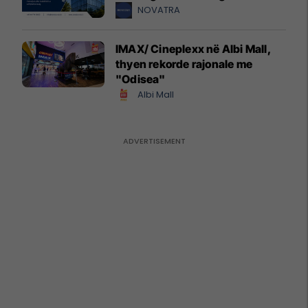
NOVATRA
IMAX/ Cineplexx në Albi Mall,
thyen rekorde rajonale me
"Odisea"
Albi Mall