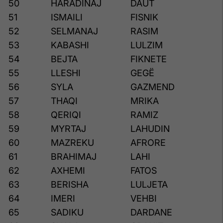
50
HARADINAJ
DAUT
51
ISMAILI
FISNIK
52
SELMANAJ
RASIM
53
KABASHI
LULZIM
54
BEJTA
FIKNETE
55
LLESHI
GEGË
56
SYLA
GAZMEND
57
THAQI
MRIKA
58
QERIQI
RAMIZ
59
MYRTAJ
LAHUDIN
60
MAZREKU
AFRORE
61
BRAHIMAJ
LAHI
62
AXHEMI
FATOS
63
BERISHA
LULJETA
64
IMERI
VEHBI
65
SADIKU
DARDANE