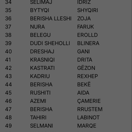
34
SELIMAJ
IDRIZ
35
BYTYQI
SHYQIRI
36
BERISHA LLESHI
ZOJA
37
NURA
FARUK
38
BELEGU
EROLLD
39
DUDI SHEHOLLI
BLINERA
40
DRESHAJ
GANI
41
KRASNIQI
DRITA
42
KASTRATI
GËZON
43
KADRIU
REXHEP
44
BERISHA
BEKË
45
RUSHITI
AIDA
46
AZEMI
ÇAMERIE
47
BERISHA
RRUSTEM
48
TAHIRI
LABINOT
49
SELMANI
MARQE