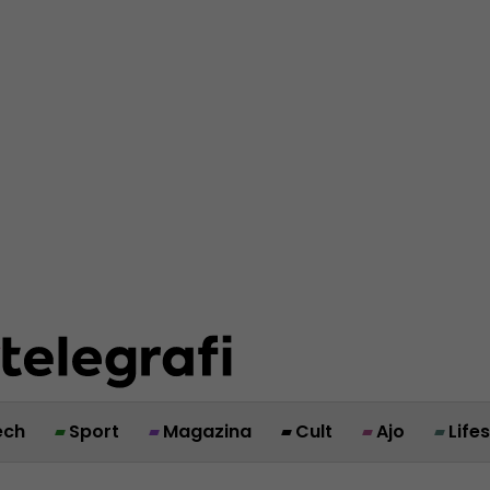
ech
Sport
Magazina
Cult
Ajo
Life