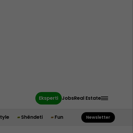
Eksperti
Jobs
Real Estate
style
Shëndeti
Fun
Newsletter