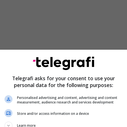
tesave ushqimore varet në masë të madhe nga
ren dhe si kombinohen me elemente të tjera. Niveli
a e marrjes së dozave, si edhe prania e disa pijeve
mund të ndryshojnë dukshëm shkallën e përthithjes
Telegrafi asks for your consent to use your
personal data for the following purposes:
 të zbatohen për veprim më të mirë të magnezit
Personalised advertising and content, advertising and content
measurement, audience research and services development
qimeve të pasura me magnez
Store and/or access information on a device
imeve të pasura me magnez, si perimet e gjelbra,
Learn more