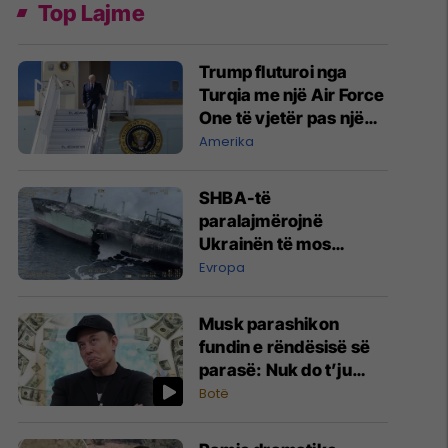
Top Lajme
Trump fluturoi nga
Turqia me një Air Force
One të vjetër pas një
kërcënimi të
Amerika
besueshëm nga Irani
dhe ‘proksit’ e tij
SHBA-të
paralajmërojnë
Ukrainën të mos
sulmojë anijet jo-ruse
Evropa
Musk parashikon
fundin e rëndësisë së
parasë: Nuk do t’ju
duhet në vitin 2036
Botë