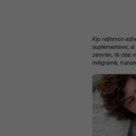
Kjo ndihmon edhe
suplementeve, si
zemrën, të cilat 
miligramë, transm