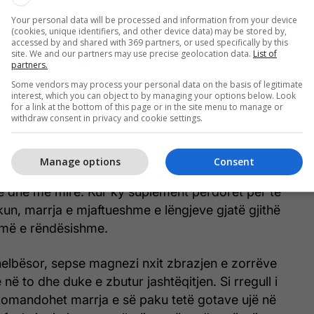
le, farat dhe frutat arrore, në ushqimin e përditshëm
Your personal data will be processed and information from your device
in e efektit të vet suplementit.
(cookies, unique identifiers, and other device data) may be stored by,
accessed by and shared with 369 partners, or used specifically by this
site. We and our partners may use precise geolocation data.
List of
partners.
e si spinaqi përmbajnë acid oksalik, i cili mund ta
e magnezit. Për këtë arsye rekomandohet që këto
Some vendors may process your personal data on the basis of legitimate
interest, which you can object to by managing your options below. Look
onsumohen në të njëjtën kohë me suplementet.
for a link at the bottom of this page or in the site menu to manage or
withdraw consent in privacy and cookie settings.
ë ujit
Manage options
Consent
 me një gotë të plotë ujë e ndihmon trupin ta
të dhe më mirë. Kur ky suplement përdoret për të
kun, marrja e mjaftueshme e lëngjeve gjatë gjithë
 më e rëndësishme.
helbësor, sepse magnezi nxit zbrazjen e zorrëve
në to dhe duke e zbutur jashtëqitjen. Si rregull i
komandohet marrja e së paku tetë gotave ujë në