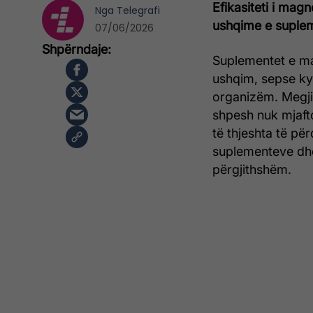
Efikasiteti i mag
Nga
Telegrafi
ushqime e suplem
07/06/2026
Suplementet e ma
ushqim, sepse ky
organizëm. Megji
shpesh nuk mjaft
të thjeshta të pë
suplementeve dhe
përgjithshëm.