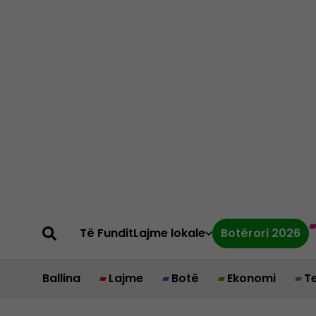
Të Fundit
Lajme lokale
Botërori 2026
Ballina
Lajme
Botë
Ekonomi
T