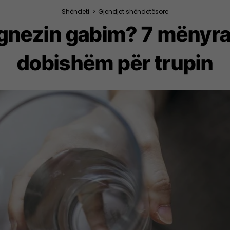
Shëndeti
>
Gjendjet shëndetësore
gnezin gabim? 7 mënyra 
dobishëm për trupin