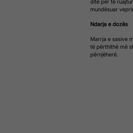
ditë për të ruajtu
mundësuar veprim
Ndarja e dozës
Marrja e sasive m
të përthithë më 
përnjëherë.