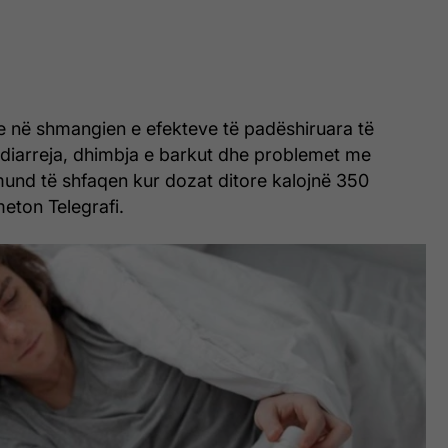
 në shmangien e efekteve të padëshiruara të
 diarreja, dhimbja e barkut dhe problemet me
mund të shfaqen kur dozat ditore kalojnë 350
eton Telegrafi.