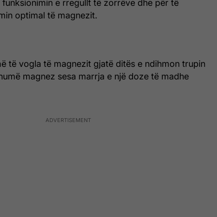
r funksionimin e rregullt të zorrëve dhe për të
in optimal të magnezit.
ë të vogla të magnezit gjatë ditës e ndihmon trupin
shumë magnez sesa marrja e një doze të madhe