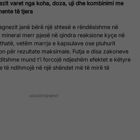
nezit varet nga koha, doza, uji dhe kombinimi me
ente të tjera
gnezit janë bërë një shtesë e rëndësishme në
 mineral merr pjesë në qindra reaksione kyçe në
thatë, vetëm marrja e kapsulave ose pluhurit
on për rezultate maksimale. Futja e disa zakoneve
rditshme mund t’i forcojë ndjeshëm efektet e këtyre
 të ndihmojë në një shëndet më të mirë të